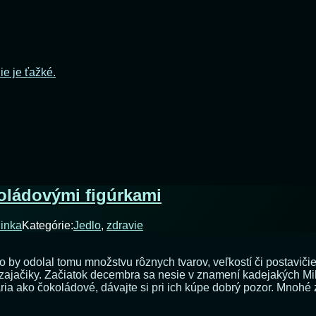
ie je ťažké.
koládovými figúrkami
linka
Kategórie:
Jedlo
,
zdravie
kto by odolal tomu množstvu rôznych tvarov, veľkostí či postavič
 či zajačiky. Začiatok decembra sa nesie v znamení kadejakých M
ária ako čokoládové, dávajte si pri ich kúpe dobrý pozor. Mnohé z 