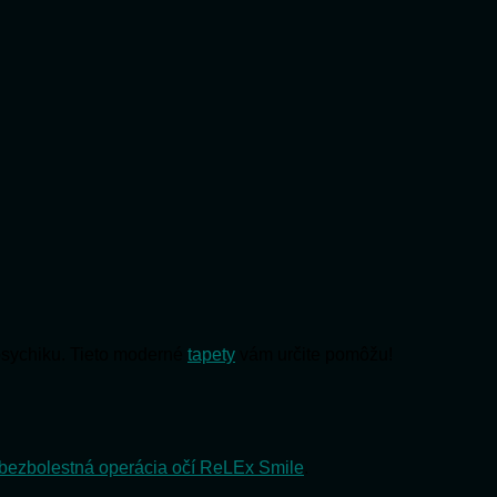
psychiku. Tieto moderné
tapety
vám určite pomôžu!
bezbolestná operácia očí ReLEx Smile
.