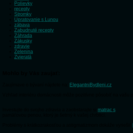
Polievky
recepty
Stromky
Upratovanie s Lunou
zábava
Zabudnuté recepty
Záhrada
Zákusky
zdravie
Zelenina
Zvieratá
Mohlo by Vás zaujať:
Zaujímave o bývaní nájdete na:
ElegantniBydleni.cz
Vzhľad interiéru domácnosti môže pozitívne pôsobiť na vašu 
Investujte do svojho zdravia a zaobstarajte si
matrac s
pamäťovou penou, ktorý je šetrný k vašej chrbtici.
Problémy s krátkozrakosťou a astigmatizmom dokáže vyriešiť