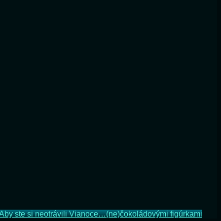
Aby ste si neotrávili Vianoce…(ne)čokoládovými figúrkami