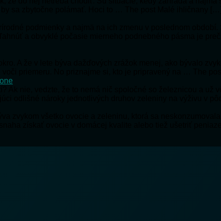
 tak, že do nej netreba chodiť. Sú situácie, kedy záhrada a naj
i by sa zbytočne polámať. Hoci to … The post Malé ihličnany […
prírodné podmienky a najmä na ich zmenu v poslednom období. St
poľahnúť a obvyklé počasie mierneho podnebného pásma je pre
 mokro. A že v lete býva dažďových zrážok menej, ako bývalo zv
 voči priemeru. No priznajme si, kto je pripravený na … The p
hone
tí? Ak nie, vedzte, že to nemá nič spoločné so železnicou a už 
júci odlišné nároky jednotlivých druhov zeleniny na výživu v p
býva zvykom všetko ovocie a zeleninu, ktorá sa neskonzumovala
 snaha získať ovocie v domácej kvalite alebo tiež ušetriť peni