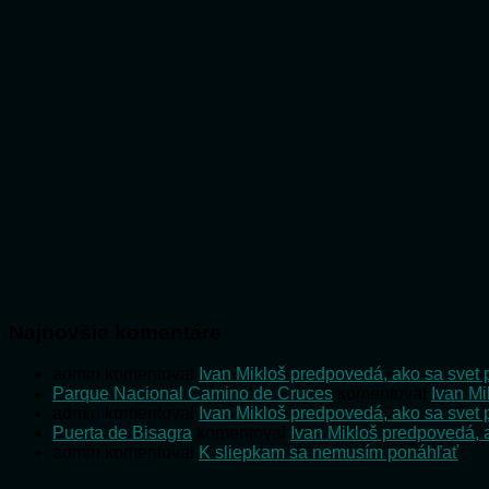
Najnovšie komentáre
admin
komentoval
Ivan Mikloš predpovedá, ako sa svet 
Parque Nacional Camino de Cruces
komentoval
Ivan Mi
admin
komentoval
Ivan Mikloš predpovedá, ako sa svet 
Puerta de Bisagra
komentoval
Ivan Mikloš predpovedá, a
admin
komentoval
K sliepkam sa nemusím ponáhľať