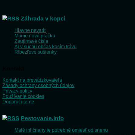
Záhrada v kopci
Hlavne nevariť
Máme novú práčku
Zaujímavé čísla
Aj v suchu občas kosím trávu
Ríbezľové sušienky
Kontakt
Kontakt na prevádzkovateľa
Zásady ochrany osobných údajov
Privacy policy
Používanie cookies
Doporučujeme
Pestovanie.info
Malé ihličnany je potrebné omiesť od snehu