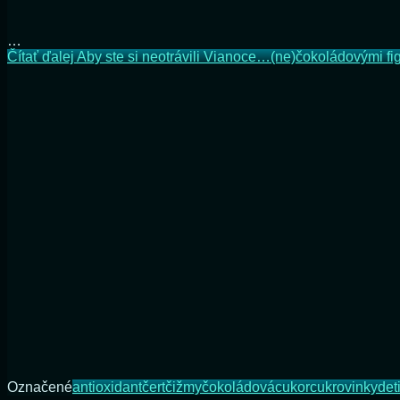
…
Čítať ďalej
Aby ste si neotrávili Vianoce…(ne)čokoládovými fi
Označené
antioxidant
čert
čižmy
čokoládová
cukor
cukrovinky
det