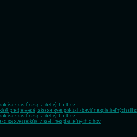
pokúsi zbaviť nesplatiteľných dlhov
kloš predpovedá, ako sa svet pokúsi zbaviť nesplatiteľných dlh
pokúsi zbaviť nesplatiteľných dlhov
ko sa svet pokúsi zbaviť nesplatiteľných dlhov