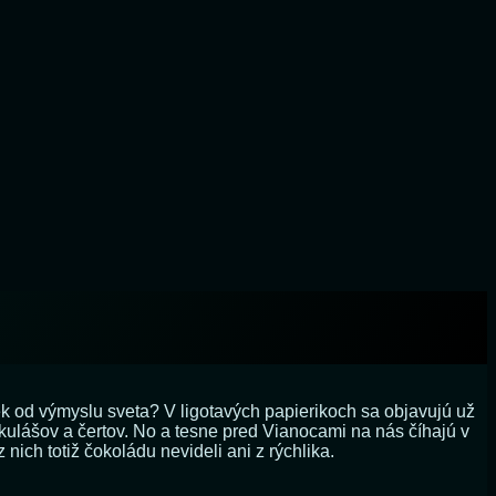
iek od výmyslu sveta? V ligotavých papierikoch sa objavujú už
ikulášov a čertov. No a tesne pred Vianocami na nás číhajú v
nich totiž čokoládu nevideli ani z rýchlika.