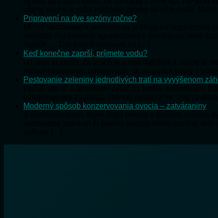
Aj keď sa často hovorí, že záhrada v zime spí, nie je to
viacej snehu a naše ihličnaté stromy sú ešte malé. Mohl
Pripravení na dve sezóny ročne?
Mnohí pestovatelia zeleniny sa sťažujú na nepriaznivé 
neplatia. Na overené agrotechnické termíny sa nedá s
našich … The post Pripravení na […]
Keď konečne zaprší, príjmete vodu?
Už sme si zvykli, že jeseň je u nás daždivá a všade je
poľnohospodárov, odvolávajúc sa na deficit vlahy v pôde
Pestovanie zeleniny jednotlivých tratí na vyvýšenom zá
Počuli ste už o pestovaní zeleniny podľa jednotlivých tra
označenie pre zastaralý spôsob pestovanie, vraj využíva
Moderný spôsob konzervovania ovocia – zatváraniny
V domácnostiach, ktoré majú prístup k plodom záhrad, 
nedostatok potravín či priamo ovocia mimo sezóny, skôr
spôsob […]