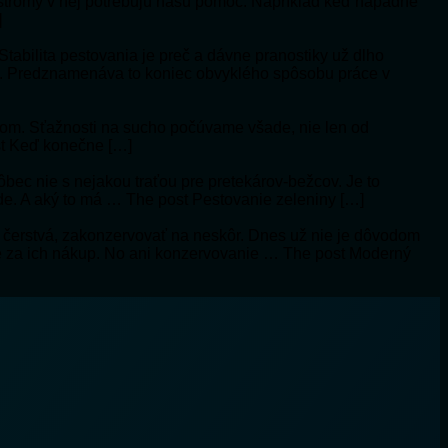
mä stromy v nej potrebujú našu pomoc. Napríklad keď napadne
]
abilita pestovania je preč a dávne pranostiky už dlho
č. Predznamenáva to koniec obvyklého spôsobu práce v
ykom. Sťažnosti na sucho počúvame všade, nie len od
ost Keď konečne […]
vôbec nie s nejakou traťou pre pretekárov-bežcov. Je to
ôde. A aký to má … The post Pestovanie zeleniny […]
 čerstvá, zakonzervovať na neskôr. Dnes už nie je dôvodom
aze za ich nákup. No ani konzervovanie … The post Moderný