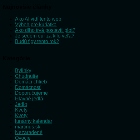
Najnovšie články
Ako AI vidí tento web
Výbeh pre kuriatka
Ako dlho trvá postaviť plot?
Je sedem eur za kilo veľa?
Budú figy tento rok?
Kategórie
Bylinky
Chudnutie
Domáci chlieb
Domácnosť
Doporučujeme
Hlavné jedlá
Jedlo
Kvety
Kvety
lunárny kalendár
martinus.sk
Nezaradené
Ovocie