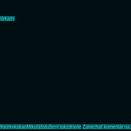
gúrkami
i
figúrky
kakao
Mikuláš
stužený tuk
zdravie
Zanechať komentár
na 