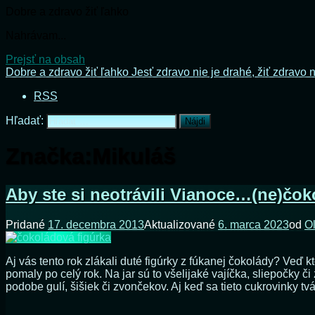
Dobre a zdravo žiť ľahko
Nahrávam...
Prejsť na obsah
Dobre a zdravo žiť ľahko
Jesť zdravo nie je drahé, žiť zdravo n
RSS
Hľadať:
Značka:
Mikuláš
Aby ste si neotrávili Vianoce…(ne)čo
Pridané
17. decembra 2013
Aktualizované
6. marca 2023
od
O
Aj vás tento rok zlákali duté figúrky z fúkanej čokolády? Veď 
pomaly po celý rok. Na jar sú to všelijaké vajíčka, sliepočky
podobe gulí, šišiek či zvončekov. Aj keď sa tieto cukrovinky tv