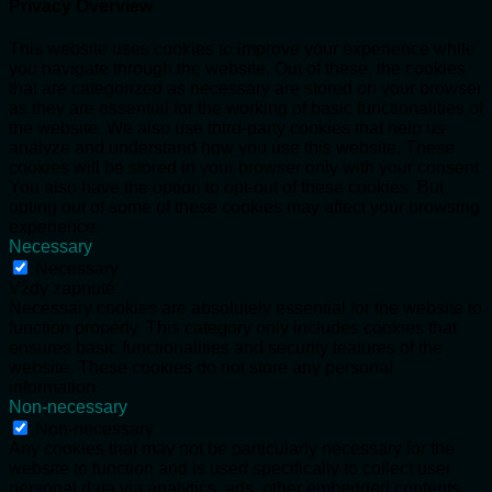
Privacy Overview
This website uses cookies to improve your experience while
you navigate through the website. Out of these, the cookies
that are categorized as necessary are stored on your browser
as they are essential for the working of basic functionalities of
the website. We also use third-party cookies that help us
analyze and understand how you use this website. These
cookies will be stored in your browser only with your consent.
You also have the option to opt-out of these cookies. But
opting out of some of these cookies may affect your browsing
experience.
Necessary
Necessary
Vždy zapnuté
Necessary cookies are absolutely essential for the website to
function properly. This category only includes cookies that
ensures basic functionalities and security features of the
website. These cookies do not store any personal
information.
Non-necessary
Non-necessary
Any cookies that may not be particularly necessary for the
website to function and is used specifically to collect user
personal data via analytics, ads, other embedded contents