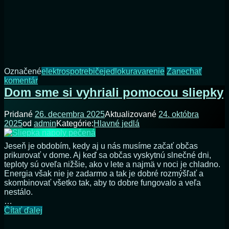
Označené
elektrospotrebiče
jedlo
kura
varenie
Zanechať
na
komentár
Ako
Dom sme si vyhriali pomocou sliepky
chutí
kura
Pridané
26. decembra 2025
Aktualizované
24. októbra
z
2025
od
admin
Kategórie:
Hlavné jedlá
pomalého
hrnca
Jeseň je obdobím, kedy aj u nás musíme začať občas
prikurovať v dome. Aj keď sa občas vyskytnú slnečné dni,
teploty sú oveľa nižšie, ako v lete a najmä v noci je chladno.
Energia však nie je zadarmo a tak je dobré rozmýšľať a
skombinovať všetko tak, aby to dobre fungovalo a veľa
nestálo.
…
Dom
Čítať ďalej
sme
si