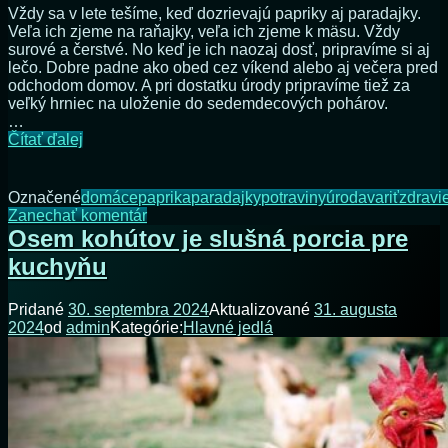
Vždy sa v lete tešíme, keď dozrievajú papriky aj paradajky.
Veľa ich zjeme na raňajky, veľa ich zjeme k mäsu. Vždy
surové a čerstvé. No keď je ich naozaj dosť, pripravíme si aj
lečo. Dobre padne ako obed cez víkend alebo aj večera pred
odchodom domov. A pri dostatku úrody pripravíme tiež za
veľký hrniec na uloženie do sedemdecových pohárov.
…
Uvarili
Čítať ďalej
sme
lečo
na
Označené
domáce
paprika
paradajky
potraviny
úroda
variť
zdravi
zimu
na
Zanechať komentár
Uvarili
Osem kohútov je slušná porcia pre
sme
kuchyňu
lečo
na
zimu
Pridané
30. septembra 2024
Aktualizované
31. augusta
2024
od
admin
Kategórie:
Hlavné jedlá