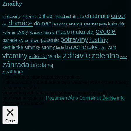
Značky
cukor
chlieb
chudnutie
bielkoviny
celozrnná
cholesterol
choroba
domáce
domáci
kalendár
internet
energia
elektrina
jedlo
deti
ovocie
mäso
múka
olej
kvety
korene
maslo
kvások
potraviny
rastliny
pečenie
paradajky
peniaze
trávenie
tuky
semienka
stromky
stromy
variť
teplo
vajce
zdravie
zelenina
vitamíny
voda
vláknina
zima
záhrada
úroda
čaj
Späť hore
Táto webová stránka používa cookies.
Pokračovaním v prehliadaní tejto webovej stránky bez zmeny
nastavenia vášho
webového prehliadača pre súbory cookie súhlasíte s
používaním cookies.
Rozumiem/Áno
Odmietnuť
Ďalšie info
Nastavenie Cookies
Close