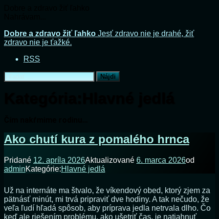
Dobre a zdravo žiť ľahko
Nahrávam...
Prejsť
Dobre a zdravo žiť ľahko
Jesť zdravo nie je drahé, žiť
na
zdravo nie je ťažké.
obsah
RSS
Hľadať:
Kategória:
Hlavné jedlá
Čím nakŕmime rodinu…
Ako chutí kura z pomalého hrnca
Pridané
12. apríla 2026
Aktualizované
6. marca 2026
od
admin
Kategórie:
Hlavné jedlá
Už na internáte ma štvalo, že víkendový obed, ktorý zjem za
pätnásť minút, mi trvá pripraviť dve hodiny. A tak nečudo, že
veľa ľudí hľadá spôsob, aby príprava jedla netrvala dlho. Čo
keď ale riešením problému, ako ušetriť čas, je natiahnuť