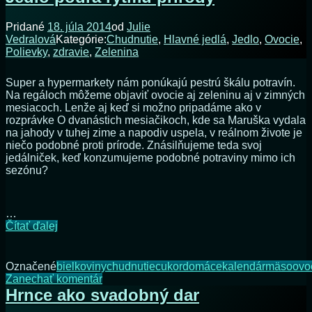
pečená
sliepka
Pridané
18. júla 2014
od
Julie
Vedralová
Kategórie:
Chudnutie
,
Hlavné jedlá
,
Jedlo
,
Ovocie
,
Polievky
,
zdravie
,
Zelenina
Super a hypermarkety nám ponúkajú pestrú škálu potravín.
Na regáloch môžeme objaviť ovocie aj zeleninu aj v zimných
mesiacoch. Lenže aj keď si možno pripadáme ako v
rozprávke O dvanástich mesiačikoch, kde sa Maruška vydala
na jahody v tuhej zime a napodiv uspela, v reálnom živote je
niečo podobné proti prírode. Znásilňujeme teda svoj
jedálniček, keď konzumujeme podobné potraviny mimo ich
sezónu?
…
Jedlo
Čítať ďalej
podľa
rytmu
prírody
Označené
bielkoviny
chudnutie
cukor
domáce
kalendár
mäso
ovo
na
Zanechať komentár
Jedlo
Hrnce ako svadobný dar
podľa