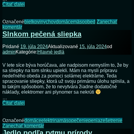
Osem
Čítať ďalej
kohútov
je
slušná
Označené
bielkoviny
chov
domáce
mäso
obed
Zanechať
porcia
na
komentár
pre
Osem
Slnkom pečená sliepka
kuchyňu
kohútov
je
Pridané
19. júla 2024
Aktualizované
15. júla 2024
od
slušná
admin
Kategórie:
Hlavné jedlá
porcia
pre
kuchyňu
V lete síce býva horúčava, ale nadpisom nemyslím to, že by
sa sliepky na tom slnku upiekli. Mám na mysli prípravu
nedeľného obeda za pomoci solárnej elektrárne. Teda
spracovanie sliepky, ktorá už svoju primárnu úlohu splnila, a
to takým spôsobom, že to nevytvára žiadne dodatočné
náklady, elektromer ani plynomer sa nekrúti
…
Slnkom
Čítať ďalej
pečená
sliepka
Označené
domáce
elektrina
mäso
pečenie
peniaze
šetrenie
na
Zanechať komentár
Slnkom
Jedlo podľa rytmu prírody