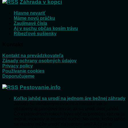
Záhrada v kopci
Hlavne nevariť
Máme novú práčku
Zaujímavé čísla
Aj v suchu občas kosím trávu
Ríbezľové sušienky
Kontakt
Kontakt na prevádzkovateľa
Zásady ochrany osobných údajov
Privacy policy
Používanie cookies
Doporučujeme
Pestovanie.info
Koľko jahôd sa urodí na jednom áre bežnej záhrady
Jahody sú obľúbeným ovocím a rovnako tak je
obľúbený aj jahodový lekvár, ak sa urodí dosť jahôd.
Čo v posledných rokoch býva občas problém, raz na jar
mrzne, inokedy je priveľmi sucho. No viete, koľko jahôd
sa vlastne môže urodiť na jednom áre? A čo je to