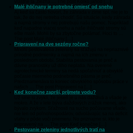
vlastne tá „bežná … The post Koľko jahôd […]
Malé ihličnany je potrebné omiesť od snehu
Aj keď sa často hovorí, že záhrada v zime spí, nie je to
tak, že do nej netreba chodiť. Sú situácie, kedy záhrada
a najmä stromy v nej potrebujú našu pomoc. Napríklad
keď napadne viacej snehu a naše ihličnaté stromy sú
ešte malé. Mohli by sa zbytočne polámať. Hoci to …
The post Malé ihličnany […]
Pripravení na dve sezóny ročne?
Mnohí pestovatelia zeleniny sa sťažujú na nepriaznivé
prírodné podmienky a najmä na ich zmenu v
poslednom období. Stabilita pestovania je preč a
dávne pranostiky už dlho neplatia. Na overené
agrotechnické termíny sa nedá spoľahnúť a obvyklé
počasie mierneho podnebného pásma je preč.
Predznamenáva to koniec obvyklého spôsobu práce v
našich … The post Pripravení na […]
Keď konečne zaprší, príjmete vodu?
Už sme si zvykli, že jeseň je u nás daždivá a všade je
mokro. A že v lete býva dažďových zrážok menej, ako
bývalo zvykom. Sťažnosti na sucho počúvame všade,
nie len od poľnohospodárov, odvolávajúc sa na deficit
vlahy v pôde voči priemeru. No priznajme si, kto je
pripravený na … The post Keď konečne […]
Pestovanie zeleniny jednotlivých tratí na