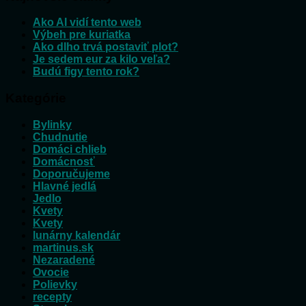
Ako AI vidí tento web
Výbeh pre kuriatka
Ako dlho trvá postaviť plot?
Je sedem eur za kilo veľa?
Budú figy tento rok?
Kategórie
Bylinky
Chudnutie
Domáci chlieb
Domácnosť
Doporučujeme
Hlavné jedlá
Jedlo
Kvety
Kvety
lunárny kalendár
martinus.sk
Nezaradené
Ovocie
Polievky
recepty