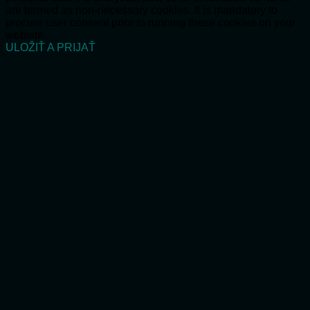
are termed as non-necessary cookies. It is mandatory to
procure user consent prior to running these cookies on your
website.
ULOŽIŤ A PRIJAŤ