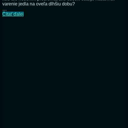
varenie jedla na oveľa dlhšiu dobu?
…
Ako
Čítať ďalej
chutí
kura
z
pomalého
hrnca