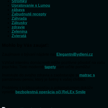
Stromky
Upratovanie s Lunou
zábava
Zabudnuté recepty
Záhrada
Zákusky
zdravie
Zelenina
Zvieratá
Mohlo by Vás zaujať:
Zaujímave o bývaní nájdete na:
ElegantniBydleni.cz
Vzhľad interiéru domácnosti môže pozitívne pôsobiť na vašu
psychiku. Tieto moderné
tapety
vám určite pomôžu!
Investujte do svojho zdravia a zaobstarajte si
matrac s
pamäťovou penou, ktorý je šetrný k vašej chrbtici.
Problémy s krátkozrakosťou a astigmatizmom dokáže
vyriešiť
bezbolestná operácia očí ReLEx Smile
.