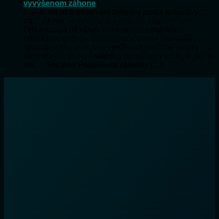
vyvýšenom záhone
Počuli ste už o pestovaní zeleniny podľa jednotlivých
tratí? Ak nie, vedzte, že to nemá nič spoločné so
železnicou a už vôbec nie s nejakou traťou pre
pretekárov-bežcov. Je to označenie pre zastaralý
spôsob pestovanie, vraj využívajúci odlišné nároky
jednotlivých druhov zeleniny na výživu v pôde. A aký to
má … The post Pestovanie zeleniny […]