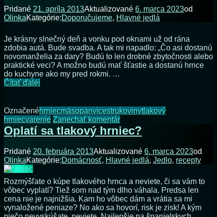
rytmu
Pridané
21. apríla 2013
Aktualizované
6. marca 2023
od
prírody
Olinka
Kategórie:
Doporučujeme
,
Hlavné jedlá
Je krásny slnečný deň a vonku pod oknami už od rána
zdobia autá. Bude svadba. A tak mi napadlo: „Čo asi dostanú
novomanželia za dary? Budú to len drobné zbytočnosti alebo
praktické veci? A možno budú mať šťastie a dostanú hrnce
do kuchyne ako my pred rokmi. …
Hrnce
Čítať ďalej
ako
svadobný
dar
Označené
hrniec
mäso
panvice
strukoviny
tlakový
na
hrniec
varenie
Zanechať komentár
Hrnce
Oplatí sa tlakový hrniec?
ako
svadobný
Pridané
20. februára 2013
Aktualizované
6. marca 2023
od
dar
Olinka
Kategórie:
Domácnosť
,
Hlavné jedlá
,
Jedlo
,
recepty
Rozmýšľate o kúpe tlakového hrnca a neviete, či sa vám to
vôbec vyplatí? Tiež som nad tým dlho váhala. Predsa len
cena nie je najnižšia. Kam ho vôbec dám a vrátia sa mi
vynaložené peniaze? No ako sa hovorí, risk je zisk! A kým
niečo nevyskúšate, neviete. Najlepšie na španielskych