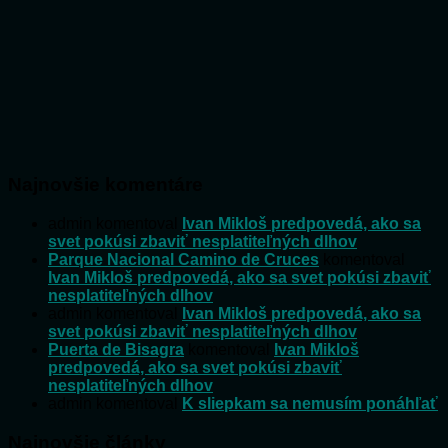
Najnovšie komentáre
admin
komentoval
Ivan Mikloš predpovedá, ako sa
svet pokúsi zbaviť nesplatiteľných dlhov
Parque Nacional Camino de Cruces
komentoval
Ivan Mikloš predpovedá, ako sa svet pokúsi zbaviť
nesplatiteľných dlhov
admin
komentoval
Ivan Mikloš predpovedá, ako sa
svet pokúsi zbaviť nesplatiteľných dlhov
Puerta de Bisagra
komentoval
Ivan Mikloš
predpovedá, ako sa svet pokúsi zbaviť
nesplatiteľných dlhov
admin
komentoval
K sliepkam sa nemusím ponáhľať
Najnovšie články