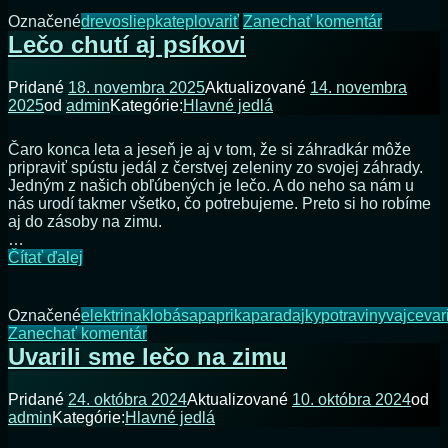
vyhriali
na
Označené
drevo
sliepka
teplo
variť
Zanechať komentár
pomocou
Dom
Lečo chutí aj psíkovi
sliepky
sme
si
Pridané
18. novembra 2025
Aktualizované
14. novembra
vyhriali
2025
od
admin
Kategórie:
Hlavné jedlá
pomocou
sliepky
Čaro konca leta a jeseň je aj v tom, že si záhradkár môže
pripraviť spústu jedál z čerstvej zeleniny zo svojej záhrady.
Jedným z našich obľúbených je lečo. A do neho sa nám u
nás urodí takmer všetko, čo potrebujeme. Preto si ho robíme
aj do zásoby na zimu.
…
Lečo
Čítať ďalej
chutí
aj
psíkovi
Označené
elektrina
klobása
paprika
paradajky
potraviny
vajce
var
na
Zanechať komentár
Lečo
Uvarili sme lečo na zimu
chutí
aj
Pridané
24. októbra 2024
Aktualizované
10. októbra 2024
od
psíkovi
admin
Kategórie:
Hlavné jedlá