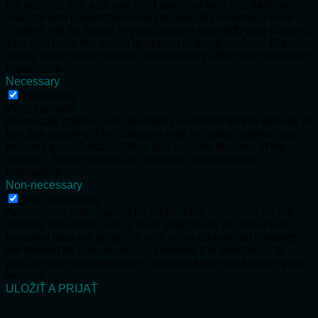
the website. We also use third-party cookies that help us
analyze and understand how you use this website. These
cookies will be stored in your browser only with your consent.
You also have the option to opt-out of these cookies. But
opting out of some of these cookies may affect your browsing
experience.
Necessary
Necessary
Vždy zapnuté
Necessary cookies are absolutely essential for the website to
function properly. This category only includes cookies that
ensures basic functionalities and security features of the
website. These cookies do not store any personal
information.
Non-necessary
Non-necessary
Any cookies that may not be particularly necessary for the
website to function and is used specifically to collect user
personal data via analytics, ads, other embedded contents
are termed as non-necessary cookies. It is mandatory to
procure user consent prior to running these cookies on your
website.
ULOŽIŤ A PRIJAŤ