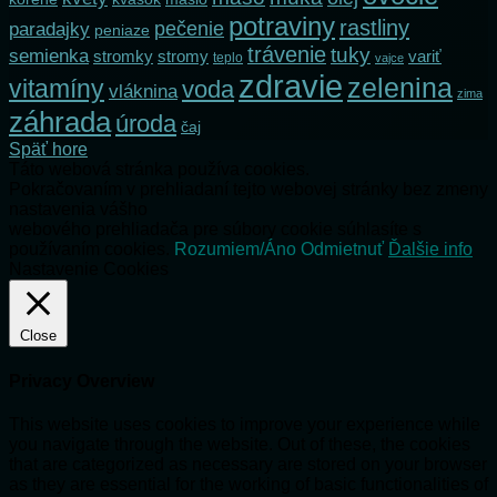
potraviny
rastliny
pečenie
paradajky
peniaze
trávenie
tuky
semienka
stromky
stromy
variť
teplo
vajce
zdravie
zelenina
vitamíny
voda
vláknina
zima
záhrada
úroda
čaj
Späť hore
Táto webová stránka používa cookies.
Pokračovaním v prehliadaní tejto webovej stránky bez zmeny
nastavenia vášho
webového prehliadača pre súbory cookie súhlasíte s
používaním cookies.
Rozumiem/Áno
Odmietnuť
Ďalšie info
Nastavenie Cookies
Close
Privacy Overview
This website uses cookies to improve your experience while
you navigate through the website. Out of these, the cookies
that are categorized as necessary are stored on your browser
as they are essential for the working of basic functionalities of