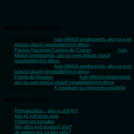
Najnovšie komentáre
admin
komentoval
Ivan Mikloš predpovedá, ako sa svet
pokúsi zbaviť nesplatiteľných dlhov
Parque Nacional Camino de Cruces
komentoval
Ivan
Mikloš predpovedá, ako sa svet pokúsi zbaviť
nesplatiteľných dlhov
admin
komentoval
Ivan Mikloš predpovedá, ako sa svet
pokúsi zbaviť nesplatiteľných dlhov
Puerta de Bisagra
komentoval
Ivan Mikloš predpovedá,
ako sa svet pokúsi zbaviť nesplatiteľných dlhov
admin
komentoval
K sliepkam sa nemusím ponáhľať
Najnovšie články
Permakultúra – ako ju vidí AI?
Ako AI vidí tento web
Výbeh pre kuriatka
Ako dlho trvá postaviť plot?
Je sedem eur za kilo veľa?