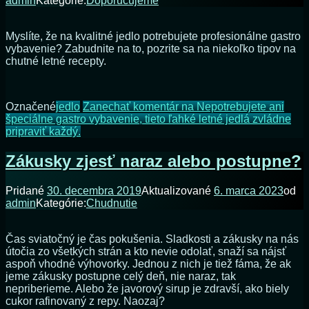
admin
Kategórie:
Doporučujeme
Myslíte, že na kvalitné jedlo potrebujete profesionálne gastro
vybavenie? Zabudnite na to, pozrite sa na niekoľko tipov na
chutné letné recepty.
Označené
jedlo
Zanechať komentár
na Nepotrebujete ani
špeciálne gastro vybavenie, tieto ľahké letné jedlá zvládne
pripraviť každý.
Zákusky zjesť naraz alebo postupne?
Pridané
30. decembra 2019
Aktualizované
6. marca 2023
od
admin
Kategórie:
Chudnutie
Čas sviatočný je čas pokušenia. Sladkosti a zákusky na nás
útočia zo všetkých strán a kto nevie odolať, snaží sa nájsť
aspoň vhodné výhovorky. Jednou z nich je tiež fáma, že ak
jeme zákusky postupne celý deň, nie naraz, tak
nepriberieme. Alebo že javorový sirup je zdravší, ako biely
cukor rafinovaný z repy. Naozaj?