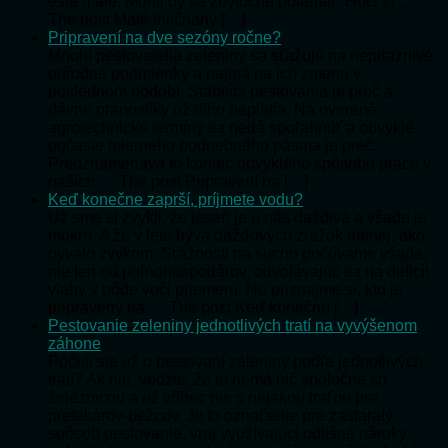
ešte malé. Mohli by sa zbytočne polámať. Hoci to …
The post Malé ihličnany […]
Pripravení na dve sezóny ročne?
Mnohí pestovatelia zeleniny sa sťažujú na nepriaznivé
prírodné podmienky a najmä na ich zmenu v
poslednom období. Stabilita pestovania je preč a
dávne pranostiky už dlho neplatia. Na overené
agrotechnické termíny sa nedá spoľahnúť a obvyklé
počasie mierneho podnebného pásma je preč.
Predznamenáva to koniec obvyklého spôsobu práce v
našich … The post Pripravení na […]
Keď konečne zaprší, príjmete vodu?
Už sme si zvykli, že jeseň je u nás daždivá a všade je
mokro. A že v lete býva dažďových zrážok menej, ako
bývalo zvykom. Sťažnosti na sucho počúvame všade,
nie len od poľnohospodárov, odvolávajúc sa na deficit
vlahy v pôde voči priemeru. No priznajme si, kto je
pripravený na … The post Keď konečne […]
Pestovanie zeleniny jednotlivých tratí na vyvýšenom
záhone
Počuli ste už o pestovaní zeleniny podľa jednotlivých
tratí? Ak nie, vedzte, že to nemá nič spoločné so
železnicou a už vôbec nie s nejakou traťou pre
pretekárov-bežcov. Je to označenie pre zastaralý
spôsob pestovanie, vraj využívajúci odlišné nároky