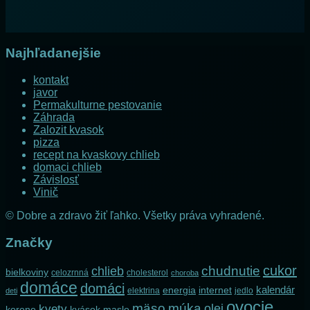
Najhľadanejšie
kontakt
javor
Permakulturne pestovanie
Záhrada
Zalozit kvasok
pizza
recept na kvaskovy chlieb
domaci chlieb
Závislosť
Vinič
© Dobre a zdravo žiť ľahko. Všetky práva vyhradené.
Značky
cukor
chlieb
chudnutie
bielkoviny
celozrnná
cholesterol
choroba
domáce
domáci
kalendár
internet
energia
elektrina
jedlo
deti
ovocie
mäso
múka
olej
kvety
korene
maslo
kvások