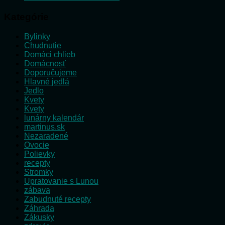
Kategórie
Bylinky
Chudnutie
Domáci chlieb
Domácnosť
Doporučujeme
Hlavné jedlá
Jedlo
Kvety
Kvety
lunárny kalendár
martinus.sk
Nezaradené
Ovocie
Polievky
recepty
Stromky
Upratovanie s Lunou
zábava
Zabudnuté recepty
Záhrada
Zákusky