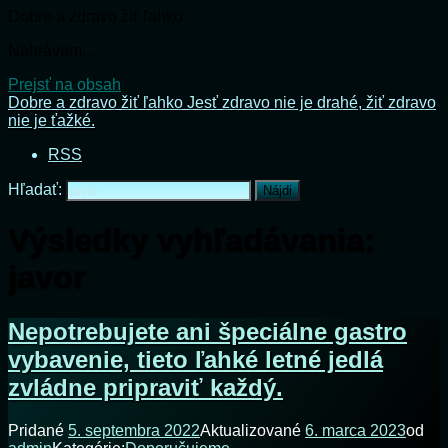
Dobre a zdravo žiť ľahko
Nahrávam...
Prejsť na obsah
Dobre a zdravo žiť ľahko
Jesť zdravo nie je drahé, žiť zdravo
nie je ťažké.
RSS
Hľadať:
Výsledky vyhľadávania:
javor
Nepotrebujete ani špeciálne gastro
vybavenie, tieto ľahké letné jedlá
zvládne pripraviť každý.
Pridané
5. septembra 2022
Aktualizované
6. marca 2023
od