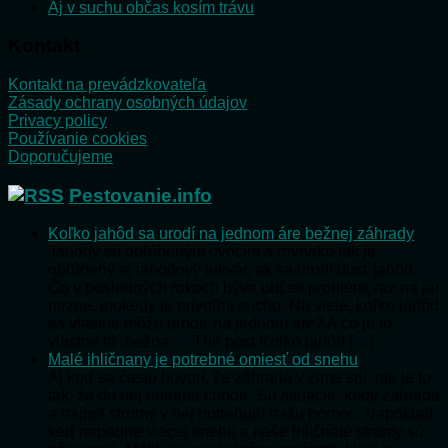
Aj v suchu občas kosím trávu
Kontakt
Kontakt na prevádzkovateľa
Zásady ochrany osobných údajov
Privacy policy
Používanie cookies
Doporučujeme
Pestovanie.info
Koľko jahôd sa urodí na jednom áre bežnej záhrady
Jahody sú obľúbeným ovocím a rovnako tak je
obľúbený aj jahodový lekvár, ak sa urodí dosť jahôd.
Čo v posledných rokoch býva občas problém, raz na jar
mrzne, inokedy je priveľmi sucho. No viete, koľko jahôd
sa vlastne môže urodiť na jednom áre? A čo je to
vlastne tá „bežná … The post Koľko jahôd […]
Malé ihličnany je potrebné omiesť od snehu
Aj keď sa často hovorí, že záhrada v zime spí, nie je to
tak, že do nej netreba chodiť. Sú situácie, kedy záhrada
a najmä stromy v nej potrebujú našu pomoc. Napríklad
keď napadne viacej snehu a naše ihličnaté stromy sú