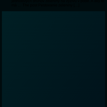
jednotlivých druhov zeleniny na výživu v pôde. A aký to
má … The post Pestovanie zeleniny […]