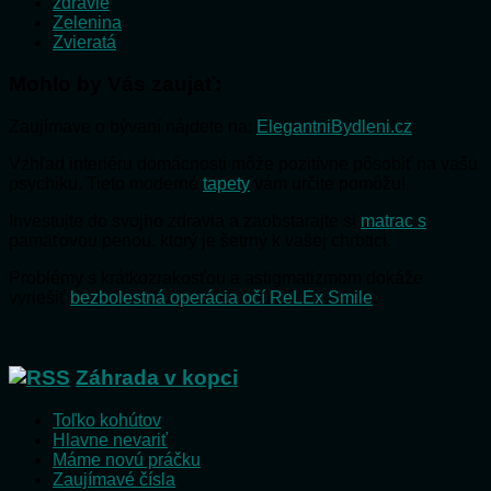
zdravie
Zelenina
Zvieratá
Mohlo by Vás zaujať:
Zaujímave o bývaní nájdete na:
ElegantniBydleni.cz
Vzhľad interiéru domácnosti môže pozitívne pôsobiť na vašu
psychiku. Tieto moderné
tapety
vám určite pomôžu!
Investujte do svojho zdravia a zaobstarajte si
matrac s
pamäťovou penou, ktorý je šetrný k vašej chrbtici.
Problémy s krátkozrakosťou a astigmatizmom dokáže
vyriešiť
bezbolestná operácia očí ReLEx Smile
.
Záhrada v kopci
Toľko kohútov
Hlavne nevariť
Máme novú práčku
Zaujímavé čísla