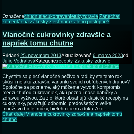
Označené
chudnutie
cukor
trávenie
tuky
zdravie
Zanechať
komentár
na Zákusky zjesť naraz alebo postupne?
Vianočné cukrovinky zdravšie a
napriek tomu chutne
Pridané
25. novembra 2013
Aktualizované
6. marca 2023
od
Julie Vedralová
Kategórie:
recepty
,
Zákusky
,
zdravie
Chystáte sa piecť vianočné pečivo a radi by ste tento rok
skúsili nejakú zdravšiu variantu svojich obľúbených druhov?
Spoločne sa pozrieme, aký môžeme vytvoriť kompromis
medzi chuťou cukroviniek, akú poznali naše babičky a
zdravou výživou. Za zlo, ktoré obsahujú klasické recepty na
cukrovinky, považujú odborníci predovšetkým veľké
množstvo bielej múky, bieleho cukru a tuku. Ako …
Čítať ďalej
Vianočné cukrovinky zdravšie a napriek tomu
chutne