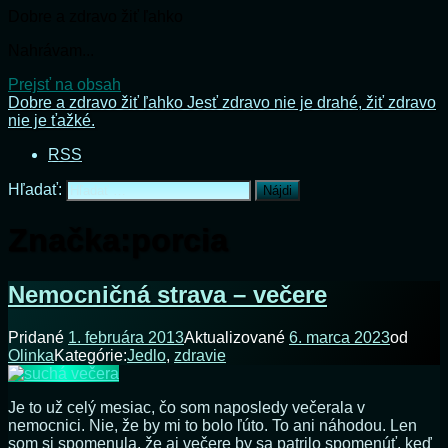
Dobre a zdravo žiť ľahko
Nahrávam...
Prejsť na obsah
Dobre a zdravo žiť ľahko
Jesť zdravo nie je drahé, žiť zdravo
nie je ťažké.
RSS
Hľadať:
Značka:
porcia
Nemocničná strava – večere
Pridané
1. februára 2013
Aktualizované
6. marca 2023
od
Olinka
Kategórie:
Jedlo
,
zdravie
Je to už celý mesiac, čo som naposledy večerala v
nemocnici. Nie, že by mi to bolo ľúto. To ani náhodou. Len
som si spomenula, že aj večere by sa patrilo spomenúť, keď