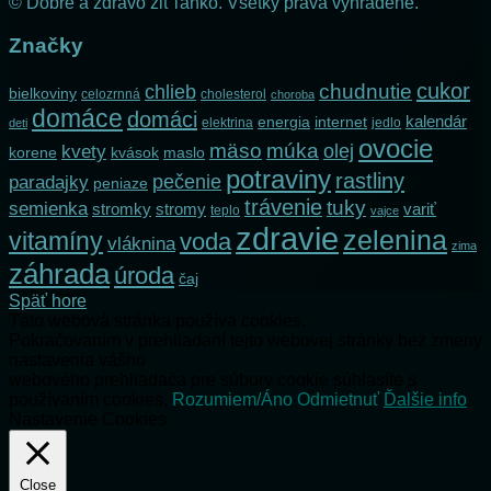
© Dobre a zdravo žiť ľahko. Všetky práva vyhradené.
Značky
cukor
chlieb
chudnutie
bielkoviny
celozrnná
cholesterol
choroba
domáce
domáci
kalendár
internet
energia
elektrina
jedlo
deti
ovocie
mäso
múka
olej
kvety
korene
maslo
kvások
potraviny
rastliny
pečenie
paradajky
peniaze
trávenie
tuky
semienka
stromky
stromy
variť
teplo
vajce
zdravie
zelenina
vitamíny
voda
vláknina
zima
záhrada
úroda
čaj
Späť hore
Táto webová stránka používa cookies.
Pokračovaním v prehliadaní tejto webovej stránky bez zmeny
nastavenia vášho
webového prehliadača pre súbory cookie súhlasíte s
používaním cookies.
Rozumiem/Áno
Odmietnuť
Ďalšie info
Nastavenie Cookies
Close