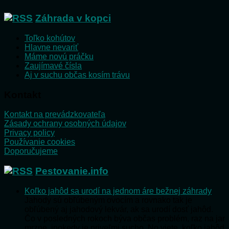
Záhrada v kopci
Toľko kohútov
Hlavne nevariť
Máme novú práčku
Zaujímavé čísla
Aj v suchu občas kosím trávu
Kontakt
Kontakt na prevádzkovateľa
Zásady ochrany osobných údajov
Privacy policy
Používanie cookies
Doporučujeme
Pestovanie.info
Koľko jahôd sa urodí na jednom áre bežnej záhrady
Jahody sú obľúbeným ovocím a rovnako tak je
obľúbený aj jahodový lekvár, ak sa urodí dosť jahôd.
Čo v posledných rokoch býva občas problém, raz na jar
mrzne, inokedy je priveľmi sucho. No viete, koľko jahôd