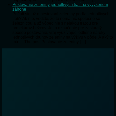
Pestovanie zeleniny jednotlivých tratí na vyvýšenom
záhone
Počuli ste už o pestovaní zeleniny podľa jednotlivých
tratí? Ak nie, vedzte, že to nemá nič spoločné so
železnicou a už vôbec nie s nejakou traťou pre
pretekárov-bežcov. Je to označenie pre zastaralý
spôsob pestovanie, vraj využívajúci odlišné nároky
jednotlivých druhov zeleniny na výživu v pôde. A aký to
má … The post Pestovanie zeleniny […]