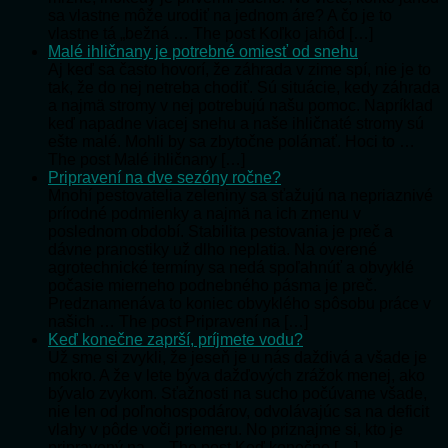
sa vlastne môže urodiť na jednom áre? A čo je to
vlastne tá „bežná … The post Koľko jahôd […]
Malé ihličnany je potrebné omiesť od snehu
Aj keď sa často hovorí, že záhrada v zime spí, nie je to
tak, že do nej netreba chodiť. Sú situácie, kedy záhrada
a najmä stromy v nej potrebujú našu pomoc. Napríklad
keď napadne viacej snehu a naše ihličnaté stromy sú
ešte malé. Mohli by sa zbytočne polámať. Hoci to …
The post Malé ihličnany […]
Pripravení na dve sezóny ročne?
Mnohí pestovatelia zeleniny sa sťažujú na nepriaznivé
prírodné podmienky a najmä na ich zmenu v
poslednom období. Stabilita pestovania je preč a
dávne pranostiky už dlho neplatia. Na overené
agrotechnické termíny sa nedá spoľahnúť a obvyklé
počasie mierneho podnebného pásma je preč.
Predznamenáva to koniec obvyklého spôsobu práce v
našich … The post Pripravení na […]
Keď konečne zaprší, príjmete vodu?
Už sme si zvykli, že jeseň je u nás daždivá a všade je
mokro. A že v lete býva dažďových zrážok menej, ako
bývalo zvykom. Sťažnosti na sucho počúvame všade,
nie len od poľnohospodárov, odvolávajúc sa na deficit
vlahy v pôde voči priemeru. No priznajme si, kto je
pripravený na … The post Keď konečne […]