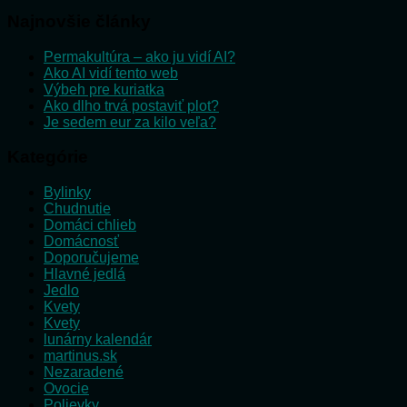
Najnovšie články
Permakultúra – ako ju vidí AI?
Ako AI vidí tento web
Výbeh pre kuriatka
Ako dlho trvá postaviť plot?
Je sedem eur za kilo veľa?
Kategórie
Bylinky
Chudnutie
Domáci chlieb
Domácnosť
Doporučujeme
Hlavné jedlá
Jedlo
Kvety
Kvety
lunárny kalendár
martinus.sk
Nezaradené
Ovocie
Polievky