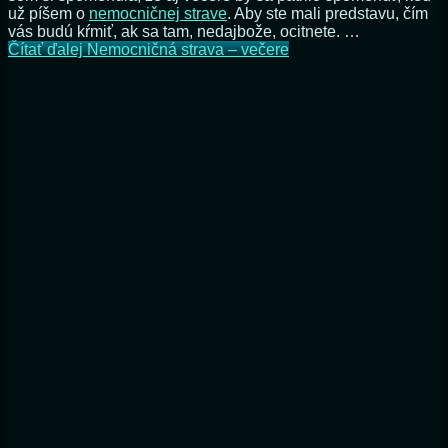
už píšem o
nemocničnej strave
. Aby ste mali predstavu, čím
vás budú kŕmiť, ak sa tam, nedajbože, ocitnete. …
Čítať ďalej
Nemocničná strava – večere