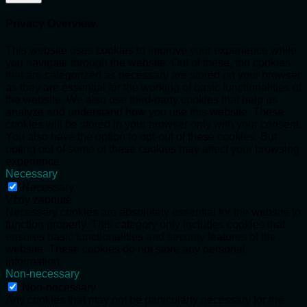
Privacy Overview
This website uses cookies to improve your experience while
you navigate through the website. Out of these, the cookies
that are categorized as necessary are stored on your browser
as they are essential for the working of basic functionalities of
the website. We also use third-party cookies that help us
analyze and understand how you use this website. These
cookies will be stored in your browser only with your consent.
You also have the option to opt-out of these cookies. But
opting out of some of these cookies may affect your browsing
experience.
Necessary
Necessary
Vždy zapnuté
Necessary cookies are absolutely essential for the website to
function properly. This category only includes cookies that
ensures basic functionalities and security features of the
website. These cookies do not store any personal
information.
Non-necessary
Non-necessary
Any cookies that may not be particularly necessary for the