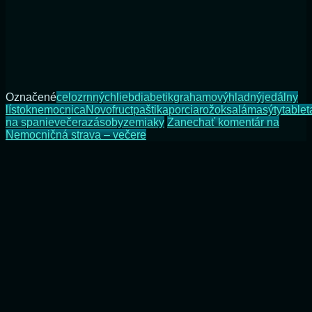
Označené
celozrnný
chlieb
diabetik
grahamový
hladný
jedálny
lístok
nemocnica
Novofruct
paštika
porcia
rožok
saláma
sýty
tablet
na spanie
večera
zásoby
zemiaky
Zanechať komentár
na
Nemocničná strava – večere