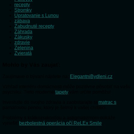
recepty
Stromky
Upratovanie s Lunou
zábava
Zabudnuté recepty
Záhrada
Zákusky
zdravie
Zelenina
Zvieratá
Mohlo by Vás zaujať:
Zaujímave o bývaní nájdete na:
ElegantniBydleni.cz
Vzhľad interiéru domácnosti môže pozitívne pôsobiť na vašu
psychiku. Tieto moderné
tapety
vám určite pomôžu!
Investujte do svojho zdravia a zaobstarajte si
matrac s
pamäťovou penou, ktorý je šetrný k vašej chrbtici.
Problémy s krátkozrakosťou a astigmatizmom dokáže
vyriešiť
bezbolestná operácia očí ReLEx Smile
.