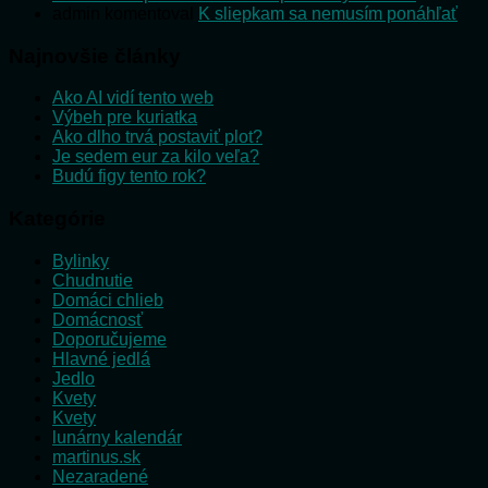
admin
komentoval
K sliepkam sa nemusím ponáhľať
Najnovšie články
Ako AI vidí tento web
Výbeh pre kuriatka
Ako dlho trvá postaviť plot?
Je sedem eur za kilo veľa?
Budú figy tento rok?
Kategórie
Bylinky
Chudnutie
Domáci chlieb
Domácnosť
Doporučujeme
Hlavné jedlá
Jedlo
Kvety
Kvety
lunárny kalendár
martinus.sk
Nezaradené