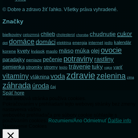
© Dobre a zdravo žiť ľahko. Všetky práva vyhradené.
Značky
cukor
chlieb
chudnutie
bielkoviny
celozrnná
cholesterol
choroba
domáce
domáci
kalendár
internet
energia
elektrina
jedlo
deti
ovocie
mäso
múka
olej
kvety
korene
maslo
kvások
potraviny
rastliny
pečenie
paradajky
peniaze
trávenie
tuky
semienka
stromky
stromy
variť
teplo
vajce
zdravie
zelenina
vitamíny
voda
vláknina
zima
záhrada
úroda
čaj
Späť hore
Táto webová stránka používa cookies.
Pokračovaním v prehliadaní tejto webovej stránky bez zmeny
nastavenia vášho
webového prehliadača pre súbory cookie súhlasíte s
používaním cookies.
Rozumiem/Áno
Odmietnuť
Ďalšie info
Nastavenie Cookies