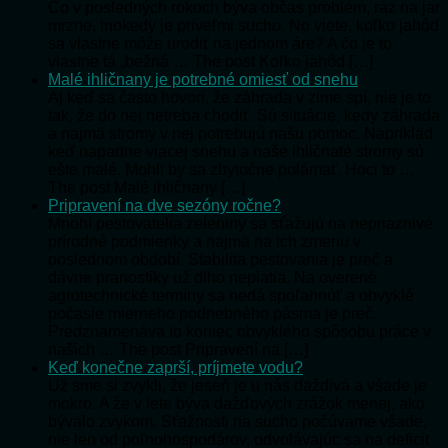
Čo v posledných rokoch býva občas problém, raz na jar
mrzne, inokedy je priveľmi sucho. No viete, koľko jahôd
sa vlastne môže urodiť na jednom áre? A čo je to
vlastne tá „bežná … The post Koľko jahôd […]
Malé ihličnany je potrebné omiesť od snehu
Aj keď sa často hovorí, že záhrada v zime spí, nie je to
tak, že do nej netreba chodiť. Sú situácie, kedy záhrada
a najmä stromy v nej potrebujú našu pomoc. Napríklad
keď napadne viacej snehu a naše ihličnaté stromy sú
ešte malé. Mohli by sa zbytočne polámať. Hoci to …
The post Malé ihličnany […]
Pripravení na dve sezóny ročne?
Mnohí pestovatelia zeleniny sa sťažujú na nepriaznivé
prírodné podmienky a najmä na ich zmenu v
poslednom období. Stabilita pestovania je preč a
dávne pranostiky už dlho neplatia. Na overené
agrotechnické termíny sa nedá spoľahnúť a obvyklé
počasie mierneho podnebného pásma je preč.
Predznamenáva to koniec obvyklého spôsobu práce v
našich … The post Pripravení na […]
Keď konečne zaprší, príjmete vodu?
Už sme si zvykli, že jeseň je u nás daždivá a všade je
mokro. A že v lete býva dažďových zrážok menej, ako
bývalo zvykom. Sťažnosti na sucho počúvame všade,
nie len od poľnohospodárov, odvolávajúc sa na deficit