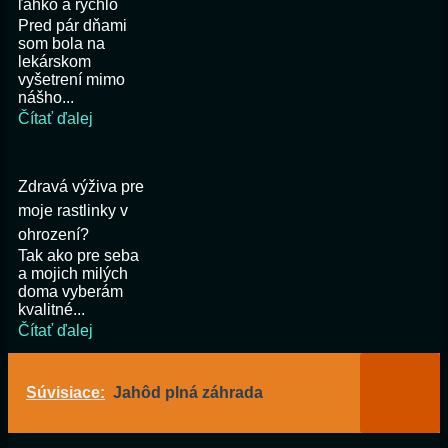
ľahko a rýchlo
Pred pár dňami
som bola na
lekárskom
vyšetrení mimo
nášho...
Čítať ďalej
Zdravá výživa pre
moje rastlinky v
ohrození?
Tak ako pre seba
a mojich milých
doma vyberám
kvalitné...
Čítať ďalej
Súvisiace:
Jahôd plná záhrada