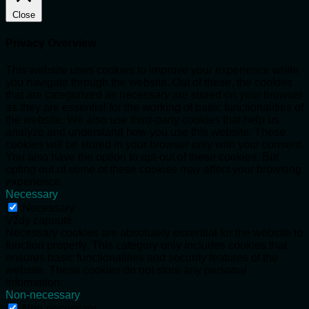
Close
Privacy Overview
This website uses cookies to improve your experience while
you navigate through the website. Out of these, the cookies
that are categorized as necessary are stored on your browser
as they are essential for the working of basic functionalities of
the website. We also use third-party cookies that help us
analyze and understand how you use this website. These
cookies will be stored in your browser only with your consent.
You also have the option to opt-out of these cookies. But
opting out of some of these cookies may affect your browsing
experience.
Necessary
Necessary
Vždy zapnuté
Necessary cookies are absolutely essential for the website to
function properly. This category only includes cookies that
ensures basic functionalities and security features of the
website. These cookies do not store any personal
information.
Non-necessary
Non-necessary