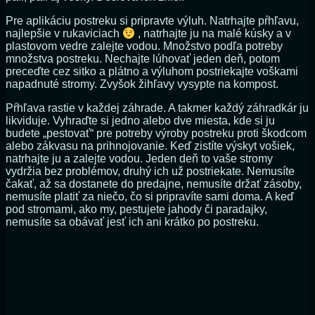
Pre aplikáciu postreku si pripravte výluh. Natrhajte pŕhľavu,
najlepšie v rukaviciach
, natrhajte ju na malé kúsky a v
plastovom vedre zalejte vodou. Množstvo podľa potreby
množstva postreku. Nechajte lúhovať jeden deň, potom
preceďte cez sitko a plátno a výluhom postriekajte voškami
napadnuté stromy. Zvyšok žihľavy vysypte na kompost.
Pŕhľava rastie v každej záhrade. A takmer každý záhradkár ju
likviduje. Vyhraďte si jedno alebo dve miesta, kde si ju
budete „pestovať“ pre potreby výroby postreku proti škodcom
alebo zákvasu na prihnojovanie. Keď zistíte výskyt vošiek,
natrhajte ju a zalejte vodou. Jeden deň to vaše stromy
vydržia bez problémov, druhý ich už postriekate. Nemusíte
čakať, až sa dostanete do predajne, nemusíte držať zásoby,
nemusíte platiť za niečo, čo si pripravíte sami doma. A keď
pod stromami, ako my, pestujete jahody či paradajky,
nemusíte sa obávať jesť ich ani krátko po postreku.