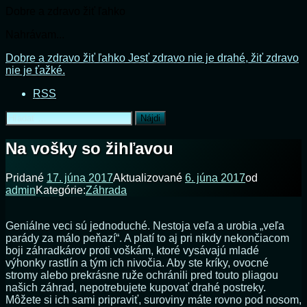
Dobre a zdravo žiť ľahko
Nahrávam...
Prejsť
Dobre a zdravo žiť ľahko
Jesť zdravo nie je drahé, žiť zdravo
na
nie je ťažké.
obsah
RSS
Hľadať:
Na vošky so žihľavou
Pridané
17. júna 2017
Aktualizované
6. júna 2017
od
admin
Kategórie:
Záhrada
Geniálne veci sú jednoduché. Nestoja veľa a urobia „veľa
parády za málo peňazí“. A platí to aj pri nikdy nekončiacom
boji záhradkárov proti voškám, ktoré vysávajú mladé
výhonky rastlín a tým ich nivočia. Aby ste kríky, ovocné
stromy alebo prekrásne ruže ochránili pred touto pliagou
našich záhrad, nepotrebujete kupovať drahé postreky.
Môžete si ich sami pripraviť, suroviny máte rovno pod nosom,