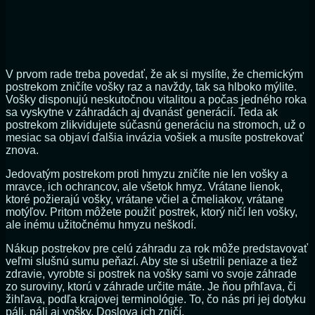
V prvom rade treba povedať, že ak si myslíte, že chemickým
postrekom zničíte vošky raz a navždy, tak sa hlboko mýlite.
Vošky disponujú neskutočnou vitalitou a počas jedného roka
sa vyskytne v záhradách aj dvanásť generácií. Teda ak
postrekom zlikvidujete súčasnú generáciu na stromoch, už o
mesiac sa objaví ďalšia invázia vošiek a musíte postrekovať
znova.
Jedovatým postrekom proti hmyzu zničíte nie len vošky a
mravce, ich ochrancov, ale všetok hmyz. Vrátane lienok,
ktoré požierajú vošky, vrátane včiel a čmeliakov, vrátane
motýľov. Pritom môžete použiť postrek, ktorý ničí len vošky,
ale inému užitočnému hmyzu neškodí.
Nákup postrekov pre celú záhradu za rok môže predstavovať
veľmi slušnú sumu peňazí. Aby ste si ušetrili peniaze a tiež
zdravie, vyrobte si postrek na vošky sami vo svoje záhrade
zo suroviny, ktorú v záhrade určite máte. Je ňou pŕhľava, či
žihľava, podľa krajovej terminológie. To, čo nás pri jej dotyku
páli, páli aj vošky. Doslova ich zničí.