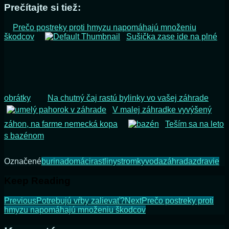
Prečítajte si tiež:
Prečo postreky proti hmyzu napomáhajú množeniu
škodcov
Sušička zase ide na plné
obrátky
Na chutný čaj rastú bylinky vo vašej záhrade
V malej záhradke vyvýšený
záhon, na farme nemecká kopa
Teším sa na leto
s bazénom
Označené
burina
domáci
rastliny
stromky
voda
záhrada
zdravie
Keep Reading
Previous
Potrebujú vŕby zalievať?
Next
Prečo postreky proti
hmyzu napomáhajú množeniu škodcov