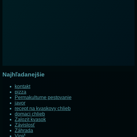
Najhľadanejšie
kontakt
pizza
Permakulturne pestovanie
javor
recept na kvaskovy chlieb
domaci chlieb
Zalozit kvasok
Závislosť
Záhrada
Vinič