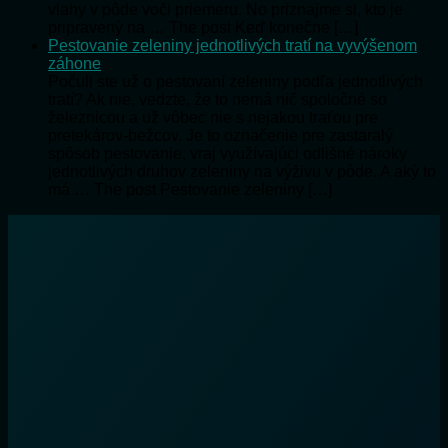
vlahy v pôde voči priemeru. No priznajme si, kto je
pripravený na … The post Keď konečne […]
Pestovanie zeleniny jednotlivých tratí na vyvýšenom
záhone
Počuli ste už o pestovaní zeleniny podľa jednotlivých
tratí? Ak nie, vedzte, že to nemá nič spoločné so
železnicou a už vôbec nie s nejakou traťou pre
pretekárov-bežcov. Je to označenie pre zastaralý
spôsob pestovanie, vraj využívajúci odlišné nároky
jednotlivých druhov zeleniny na výživu v pôde. A aký to
má … The post Pestovanie zeleniny […]