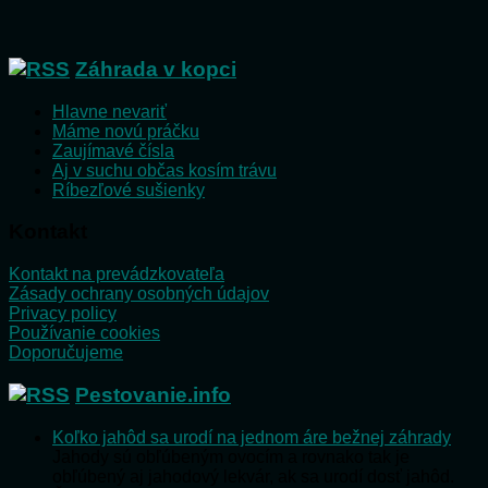
Záhrada v kopci
Hlavne nevariť
Máme novú práčku
Zaujímavé čísla
Aj v suchu občas kosím trávu
Ríbezľové sušienky
Kontakt
Kontakt na prevádzkovateľa
Zásady ochrany osobných údajov
Privacy policy
Používanie cookies
Doporučujeme
Pestovanie.info
Koľko jahôd sa urodí na jednom áre bežnej záhrady
Jahody sú obľúbeným ovocím a rovnako tak je
obľúbený aj jahodový lekvár, ak sa urodí dosť jahôd.