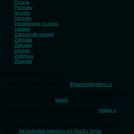
Ovocie
Polievky
recepty
Stromky
Upratovanie s Lunou
zábava
Zabudnuté recepty
Záhrada
Zákusky
zdravie
Zelenina
Zvieratá
Mohlo by Vás zaujať:
Zaujímave o bývaní nájdete na:
ElegantniBydleni.cz
Vzhľad interiéru domácnosti môže pozitívne pôsobiť na vašu
psychiku. Tieto moderné
tapety
vám určite pomôžu!
Investujte do svojho zdravia a zaobstarajte si
matrac s
pamäťovou penou, ktorý je šetrný k vašej chrbtici.
Problémy s krátkozrakosťou a astigmatizmom dokáže
vyriešiť
bezbolestná operácia očí ReLEx Smile
.