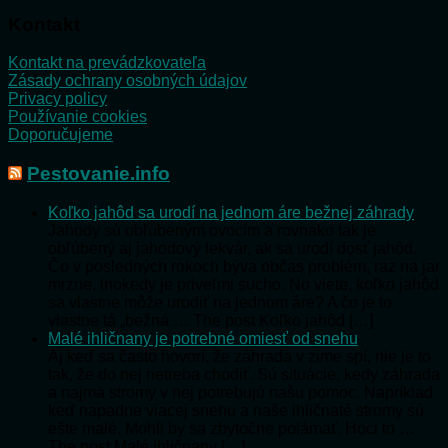
Kontakt
Kontakt na prevádzkovateľa
Zásady ochrany osobných údajov
Privacy policy
Používanie cookies
Doporučujeme
Pestovanie.info
Koľko jahôd sa urodí na jednom áre bežnej záhrady
Jahody sú obľúbeným ovocím a rovnako tak je
obľúbený aj jahodový lekvár, ak sa urodí dosť jahôd.
Čo v posledných rokoch býva občas problém, raz na jar
mrzne, inokedy je priveľmi sucho. No viete, koľko jahôd
sa vlastne môže urodiť na jednom áre? A čo je to
vlastne tá „bežná … The post Koľko jahôd […]
Malé ihličnany je potrebné omiesť od snehu
Aj keď sa často hovorí, že záhrada v zime spí, nie je to
tak, že do nej netreba chodiť. Sú situácie, kedy záhrada
a najmä stromy v nej potrebujú našu pomoc. Napríklad
keď napadne viacej snehu a naše ihličnaté stromy sú
ešte malé. Mohli by sa zbytočne polámať. Hoci to …
The post Malé ihličnany […]