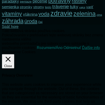
potraviny
rastliny
pečenie
paradajky
peniaze
trávenie
tuky
semienka
stromky
stromy
variť
teplo
vajce
zdravie
zelenina
vitamíny
voda
vláknina
zima
záhrada
úroda
čaj
Späť hore
Táto webová stránka používa cookies.
Pokračovaním v prehliadaní tejto webovej stránky bez zmeny
nastavenia vášho
webového prehliadača pre súbory cookie súhlasíte s
používaním cookies.
Rozumiem/Áno
Odmietnuť
Ďalšie info
Nastavenie Cookies
Close
Privacy Overview
This website uses cookies to improve your experience while
you navigate through the website. Out of these, the cookies
that are categorized as necessary are stored on your browser
as they are essential for the working of basic functionalities of
the website. We also use third-party cookies that help us