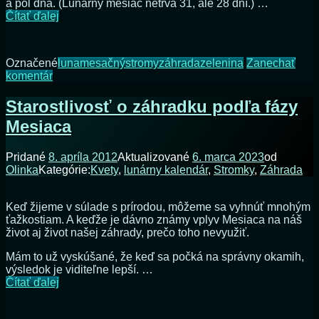
a pol dňa. (Lunárny mesiac netrvá 31, ale 28 dní.) …
Mesiac
Čítať ďalej
v
znamení
zvieratníka
Označené
luna
mesačný
stromy
záhrada
zelenina
Zanechať
na
komentár
Mesiac
v
Starostlivosť o záhradku podľa fázy
znamení
Mesiaca
zvieratníka
Pridané
8. apríla 2012
Aktualizované
6. marca 2023
od
Olinka
Kategórie:
Kvety
,
lunárny kalendár
,
Stromky
,
Záhrada
Keď žijeme v súlade s prírodou, môžeme sa vyhnúť mnohým
ťažkostiam. A keďže je dávno známy vplyv Mesiaca na náš
život aj život našej záhrady, prečo toho nevyužiť.
Mám to už vyskúšané, že keď sa počká na správny okamih,
výsledok je viditeľne lepší. …
Starostlivosť
Čítať ďalej
o
záhradku