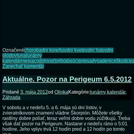
Označené
choroba
dni koreňov
dni kvetov
dni listov
dni
plodov
luna
lunárny
kalendár
mesiac
odolnosť
pribúdajúci
priesady
sadenice
škodce
u
na
Zanechať komentár
Ako
využiť
Aktuálne. Pozor na Perigeum 6.5.2012
vplyv
Mesiaca
Pridané
3. mája 2012
od
Olinka
Kategórie:
lunárny kalendár
,
pri
Záhrada
výseve
vlastných
V sobotu a v nedeľu 5. a 6. mája sú dni listov, v
priesad
zvieratníkovom znamení vládne Škorpión. Môžete všetky
rastliny dobre poliať, teraz veľmi dobre vodu zúžitkujú. Treba
však dať pozor na Perigeum. Nastane v nedeľu ráno o 5:01
hodine. Jeho vplyv trvá 12 hodín pred a 12 hodín po tomto