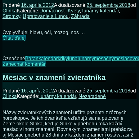
16.4.2012
Pridané
16. apríla 2012
Aktualizované
25. septembra 2018
od
Olinka
Kategórie:
Domácnosť
,
Kvety
,
lunárny kalendár
,
Stromky
,
Upratovanie s Lunou
,
Záhrada
Ovplyvňuje: hlavu, oči, mozog, nos …
Znamenie
Čítať ďalej
BARAN
Označené
Baran
kalendár
kríky
luna
lunárny
mesačný
mesiac
ovo
na
Zanechať komentár
Znamenie
BARAN
Mesiac v znamení zvieratníka
Pridané
16. apríla 2012
Aktualizované
25. septembra 2018
od
Olinka
Kategórie:
lunárny kalendár
,
Nezaradené
Názvy zvieratníkových znamení určite poznáte z rôznych
horoskopov. Je ich dvanásť a vzťahujú sa na putovanie
Zeme okolo Slnka, keď je Slnko v priebehu roka každý
mesiac v inom znamení. Rovnakými znameniami prehádza
aj Mesiac priebehu 28 dní a v každom znamení ostáva asi 2