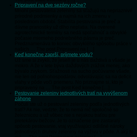
Pripravení na dve sezóny ročne?
Mnohí pestovatelia zeleniny sa sťažujú na nepriaznivé
prírodné podmienky a najmä na ich zmenu v
poslednom období. Stabilita pestovania je preč a
dávne pranostiky už dlho neplatia. Na overené
agrotechnické termíny sa nedá spoľahnúť a obvyklé
počasie mierneho podnebného pásma je preč.
Predznamenáva to koniec obvyklého spôsobu práce v
našich … The post Pripravení na […]
Keď konečne zaprší, príjmete vodu?
Už sme si zvykli, že jeseň je u nás daždivá a všade je
mokro. A že v lete býva dažďových zrážok menej, ako
bývalo zvykom. Sťažnosti na sucho počúvame všade,
nie len od poľnohospodárov, odvolávajúc sa na deficit
vlahy v pôde voči priemeru. No priznajme si, kto je
pripravený na … The post Keď konečne […]
Pestovanie zeleniny jednotlivých tratí na vyvýšenom
záhone
Počuli ste už o pestovaní zeleniny podľa jednotlivých
tratí? Ak nie, vedzte, že to nemá nič spoločné so
železnicou a už vôbec nie s nejakou traťou pre
pretekárov-bežcov. Je to označenie pre zastaralý
spôsob pestovanie, vraj využívajúci odlišné nároky
jednotlivých druhov zeleniny na výživu v pôde. A aký to