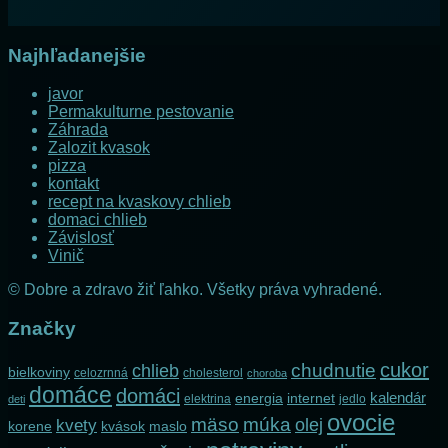
Najhľadanejšie
javor
Permakulturne pestovanie
Záhrada
Zalozit kvasok
pizza
kontakt
recept na kvaskovy chlieb
domaci chlieb
Závislosť
Vinič
© Dobre a zdravo žiť ľahko. Všetky práva vyhradené.
Značky
cukor
chlieb
chudnutie
bielkoviny
celozrnná
cholesterol
choroba
domáce
domáci
kalendár
internet
energia
elektrina
jedlo
deti
ovocie
mäso
múka
olej
kvety
korene
maslo
kvások