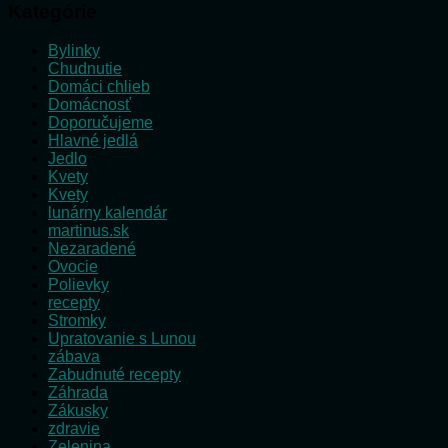
Kategórie
Bylinky
Chudnutie
Domáci chlieb
Domácnosť
Doporučujeme
Hlavné jedlá
Jedlo
Kvety
Kvety
lunárny kalendár
martinus.sk
Nezaradené
Ovocie
Polievky
recepty
Stromky
Upratovanie s Lunou
zábava
Zabudnuté recepty
Záhrada
Zákusky
zdravie
Zelenina