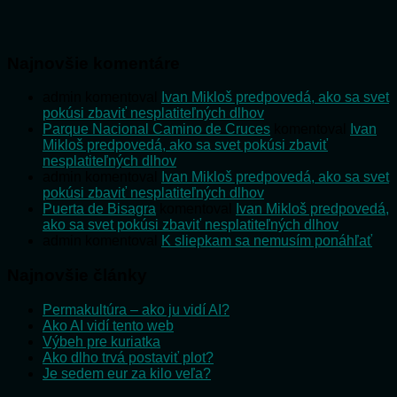
Najnovšie komentáre
admin
komentoval
Ivan Mikloš predpovedá, ako sa svet
pokúsi zbaviť nesplatiteľných dlhov
Parque Nacional Camino de Cruces
komentoval
Ivan
Mikloš predpovedá, ako sa svet pokúsi zbaviť
nesplatiteľných dlhov
admin
komentoval
Ivan Mikloš predpovedá, ako sa svet
pokúsi zbaviť nesplatiteľných dlhov
Puerta de Bisagra
komentoval
Ivan Mikloš predpovedá,
ako sa svet pokúsi zbaviť nesplatiteľných dlhov
admin
komentoval
K sliepkam sa nemusím ponáhľať
Najnovšie články
Permakultúra – ako ju vidí AI?
Ako AI vidí tento web
Výbeh pre kuriatka
Ako dlho trvá postaviť plot?
Je sedem eur za kilo veľa?