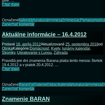
jave. …
Aktuálne.
Čítať ďalej
Pozor
na
Perigeum
Označené
kalendár
luna
lunárny
mesačný
mesiac
Perigeum
spln
6.5.2012
na
Zanechať komentár
Aktuálne.
Pozor
Aktuálne informácie – 16.4.2012
na
Perigeum
Pridané
16. apríla 2012
Aktualizované
25. septembra 2018
od
6.5.2012
Olinka
Kategórie:
Domácnosť
,
Kvety
,
lunárny kalendár
,
Stromky
,
Upratovanie s Lunou
,
Záhrada
Pravidlá pre dni znamenia Barana platia tento mesiac štvrtok
19.4.2012 a v piatok 20.4.2012. …
Aktuálne
Čítať ďalej
informácie
–
16.4.2012
Označené
Baran
čaj
čistenie
čistiaci
kalendár
luna
lunárny
mesač
na
Zanechať komentár
Aktuálne
informácie
Znamenie BARAN
–