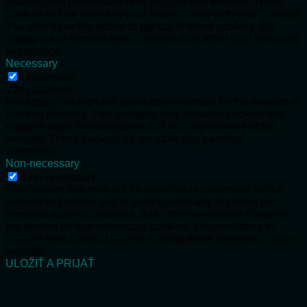
analyze and understand how you use this website. These
cookies will be stored in your browser only with your consent.
You also have the option to opt-out of these cookies. But
opting out of some of these cookies may affect your browsing
experience.
Necessary
Necessary
Vždy zapnuté
Necessary cookies are absolutely essential for the website to
function properly. This category only includes cookies that
ensures basic functionalities and security features of the
website. These cookies do not store any personal
information.
Non-necessary
Non-necessary
Any cookies that may not be particularly necessary for the
website to function and is used specifically to collect user
personal data via analytics, ads, other embedded contents
are termed as non-necessary cookies. It is mandatory to
procure user consent prior to running these cookies on your
website.
ULOŽIŤ A PRIJAŤ