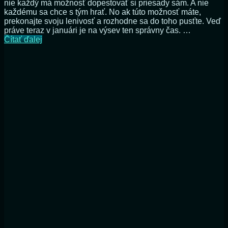
nie každý má možnosť dopestovať si priesady sám. A nie
každému sa chce s tým hrať. No ak túto možnosť máte,
prekonajte svoju lenivosť a rozhodne sa do toho pusťte. Veď
práve teraz v januári je na výsev ten správny čas. …
Ako
Čítať ďalej
využiť
vplyv
Mesiaca
pri
výseve
vlastných
priesad