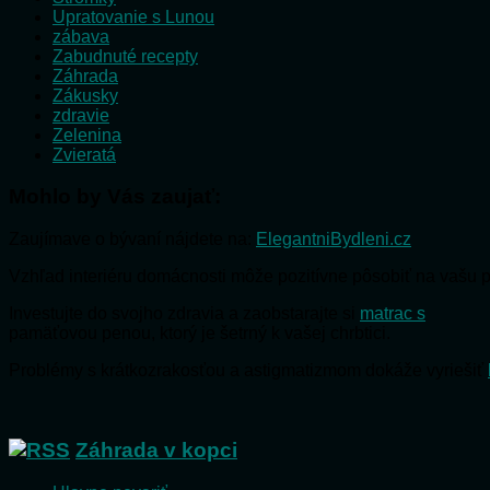
Upratovanie s Lunou
zábava
Zabudnuté recepty
Záhrada
Zákusky
zdravie
Zelenina
Zvieratá
Mohlo by Vás zaujať:
Zaujímave o bývaní nájdete na:
ElegantniBydleni.cz
Vzhľad interiéru domácnosti môže pozitívne pôsobiť na vašu 
Investujte do svojho zdravia a zaobstarajte si
matrac s
pamäťovou penou, ktorý je šetrný k vašej chrbtici.
Problémy s krátkozrakosťou a astigmatizmom dokáže vyriešiť
Záhrada v kopci