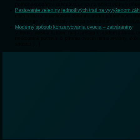
poľnohospodárov, odvolávajúc sa na deficit vlahy v pôde
Pestovanie zeleniny jednotlivých tratí na vyvýšenom zá
Počuli ste už o pestovaní zeleniny podľa jednotlivých tra
označenie pre zastaralý spôsob pestovanie, vraj využíva
Moderný spôsob konzervovania ovocia – zatváraniny
V domácnostiach, ktoré majú prístup k plodom záhrad, 
nedostatok potravín či priamo ovocia mimo sezóny, skôr
spôsob […]