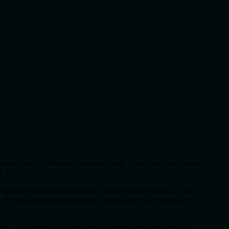
mä stromy v nej potrebujú našu pomoc. Napríklad keď napadne
]
abilita pestovania je preč a dávne pranostiky už dlho
č. Predznamenáva to koniec obvyklého spôsobu práce v
ykom. Sťažnosti na sucho počúvame všade, nie len od