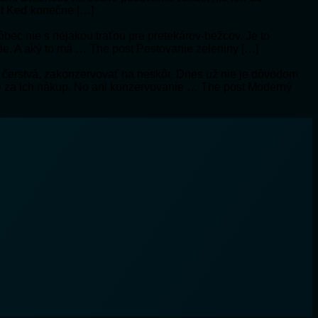
ost Keď konečne […]
vôbec nie s nejakou traťou pre pretekárov-bežcov. Je to
ôde. A aký to má … The post Pestovanie zeleniny […]
 čerstvá, zakonzervovať na neskôr. Dnes už nie je dôvodom
aze za ich nákup. No ani konzervovanie … The post Moderný