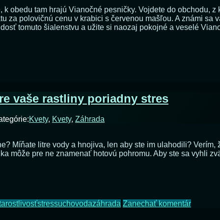
resu
e, k obedu tam hrajú Vianočné pesničky. Vojdete do obchodu, z 
 za polovičnú cenu v krabici s červenou mašľou. A známi sa vá
osť tomuto šialenstvu a užite si naozaj pokojné a veselé Vian
e vaše rastliny poriadny stres
ému
ategórie:
Kvety
,
Kvety
,
Záhrada
óne? Míňate litre vody a hnojiva, len aby ste im ulahodili? Verím, 
a môže pre ne znamenať hotovú pohromu. Aby ste sa vyhli zvädn
na
tarostlivosť
stres
sucho
voda
záhrada
Zanechať komentár
Letná