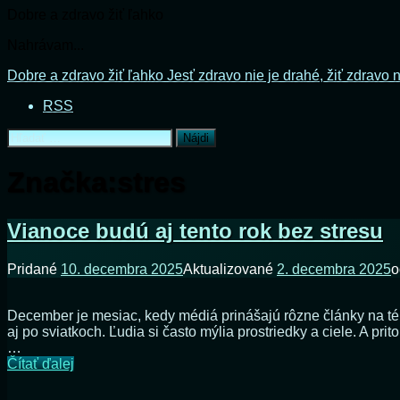
Dobre a zdravo žiť ľahko
Nahrávam...
Prejsť
Dobre a zdravo žiť ľahko
Jesť zdravo nie je drahé, žiť zdravo n
na
RSS
obsah
Hľadať:
Značka:
stres
Vianoce budú aj tento rok bez stresu
Pridané
10. decembra 2025
Aktualizované
2. decembra 2025
December je mesiac, kedy médiá prinášajú rôzne články na tému
aj po sviatkoch. Ľudia si často mýlia prostriedky a ciele. A p
…
Vianoce
Čítať ďalej
budú
aj