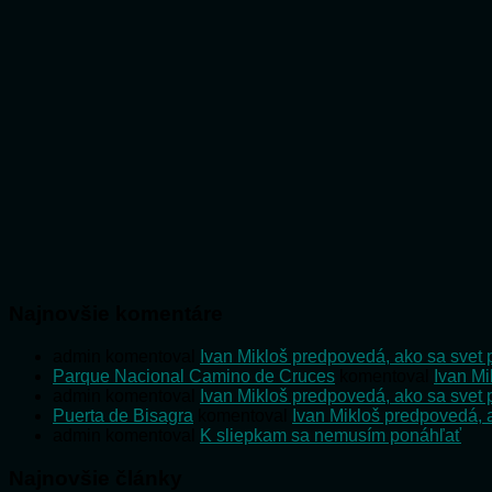
pre
vaše
rastliny
poriadny
stres
Najnovšie komentáre
admin
komentoval
Ivan Mikloš predpovedá, ako sa svet 
Parque Nacional Camino de Cruces
komentoval
Ivan Mi
admin
komentoval
Ivan Mikloš predpovedá, ako sa svet 
Puerta de Bisagra
komentoval
Ivan Mikloš predpovedá, a
admin
komentoval
K sliepkam sa nemusím ponáhľať
Najnovšie články