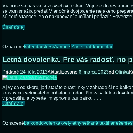
st
Vianoce sa nás valia zo všetkých strán. Vojdete do reštauráci
sa vám snažia predať Vianočné dvojbalenie nejakého preparátu
sú celé Vianoce len o nakupovaní a míňaní peňazí? Povedzte d
…
Povedzte
Čítať ďalej
dosť
Vianočnému
stresu
na
Označené
kalendár
stres
Vianoce
Zanechať komentár
Povedzte
dosť
Letná dovolenka. Pre vás radosť, no pr
Vianočn
stresu
Pridané
24. júla 2013
Aktualizované
6. marca 2023
od
Olinka
K
Aj vy sa od skorej jari staráte o rastlinky v záhrade či na balk
krásnymi kvetmi alebo bohatou úrodou. No vaša letná dovolenk
v predstihu a vyberte im správnu „au pairku“. …
Letná
Čítať ďalej
dovolenka.
Pre
vás
Označené
balkón
dovolenka
kvety
letný
netkaná textília
riešenie
s
radosť,
no