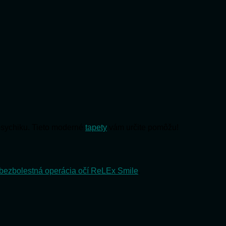
psychiku. Tieto moderné
tapety
vám určite pomôžu!
bezbolestná operácia očí ReLEx Smile
.