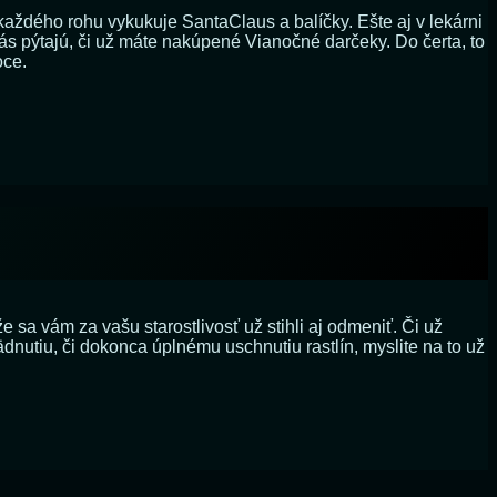
každého rohu vykukuje SantaClaus a balíčky. Ešte aj v lekárni
s pýtajú, či už máte nakúpené Vianočné darčeky. Do čerta, to
oce.
že sa vám za vašu starostlivosť už stihli aj odmeniť. Či už
utiu, či dokonca úplnému uschnutiu rastlín, myslite na to už