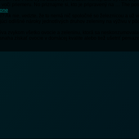
 voči priemeru. No priznajme si, kto je pripravený na … The p
hone
tí? Ak nie, vedzte, že to nemá nič spoločné so železnicou a už 
júci odlišné nároky jednotlivých druhov zeleniny na výživu v p
býva zvykom všetko ovocie a zeleninu, ktorá sa neskonzumovala
 snaha získať ovocie v domácej kvalite alebo tiež ušetriť peni