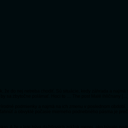
 tak, že do nej netreba chodiť. Sú situácie, kedy záhrada a naj
i by sa zbytočne polámať. Hoci to … The post Malé ihličnany […
prírodné podmienky a najmä na ich zmenu v poslednom období. St
poľahnúť a obvyklé počasie mierneho podnebného pásma je pre
 mokro. A že v lete býva dažďových zrážok menej, ako bývalo zv