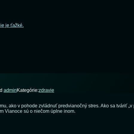
ie je ťažké.
od
admin
Kategórie:
zdravie
, ako v pohode zvládnuť predvianočný stres. Ako sa tváriť „v po
ritom Vianoce sú o niečom úplne inom.