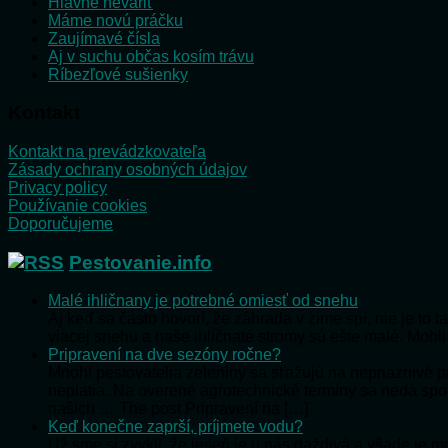
Hlavne nevariť
Máme novú práčku
Zaujímavé čísla
Aj v suchu občas kosím trávu
Ríbezľové sušienky
Kontakt
Kontakt na prevádzkovateľa
Zásady ochrany osobných údajov
Privacy policy
Používanie cookies
Doporučujeme
Pestovanie.info
Malé ihličnany je potrebné omiesť od snehu
Aj keď sa často hovorí, že záhrada v zime spí, nie je to
viacej snehu a naše ihličnaté stromy sú ešte malé. Mohl
Pripravení na dve sezóny ročne?
Mnohí pestovatelia zeleniny sa sťažujú na nepriaznivé 
neplatia. Na overené agrotechnické termíny sa nedá s
našich … The post Pripravení na […]
Keď konečne zaprší, príjmete vodu?
Už sme si zvykli, že jeseň je u nás daždivá a všade je