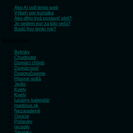
Ako AI vidí tento web
Výbeh pre kuriatka
Ako dlho trvá postaviť plot?
Je sedem eur za kilo veľa?
Budú figy tento rok?
Kategórie
Bylinky
Chudnutie
Domáci chlieb
Domácnosť
Doporučujeme
Hlavné jedlá
Jedlo
Kvety
Kvety
lunárny kalendár
martinus.sk
Nezaradené
Ovocie
Polievky
recepty
Stromky