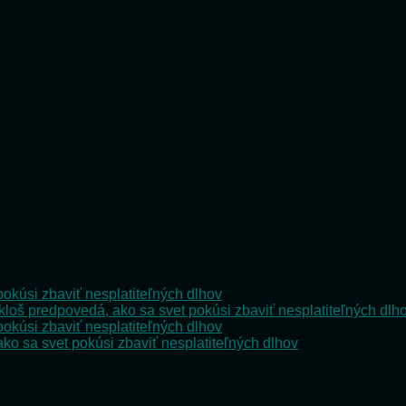
dovolen
Pre
vás
radosť,
no
pre
vaše
rastliny
poriadn
stres
pokúsi zbaviť nesplatiteľných dlhov
kloš predpovedá, ako sa svet pokúsi zbaviť nesplatiteľných dlh
pokúsi zbaviť nesplatiteľných dlhov
ko sa svet pokúsi zbaviť nesplatiteľných dlhov