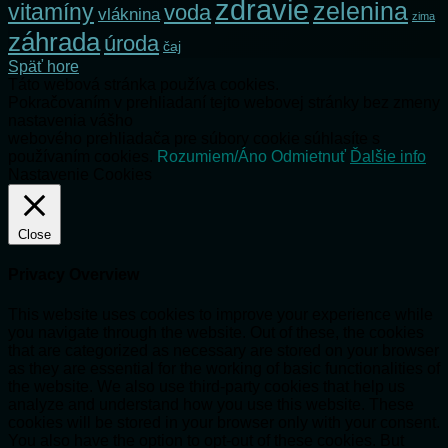
zdravie
zelenina
vitamíny
voda
vláknina
zima
záhrada
úroda
čaj
Späť hore
Táto webová stránka používa cookies.
Pokračovaním v prehliadaní tejto webovej stránky bez zmeny
nastavenia vášho
webového prehliadača pre súbory cookie súhlasíte s
používaním cookies.
Rozumiem/Áno
Odmietnuť
Ďalšie info
Nastavenie Cookies
Close
Privacy Overview
This website uses cookies to improve your experience while
you navigate through the website. Out of these, the cookies
that are categorized as necessary are stored on your browser
as they are essential for the working of basic functionalities of
the website. We also use third-party cookies that help us
analyze and understand how you use this website. These
cookies will be stored in your browser only with your consent.
You also have the option to opt-out of these cookies. But