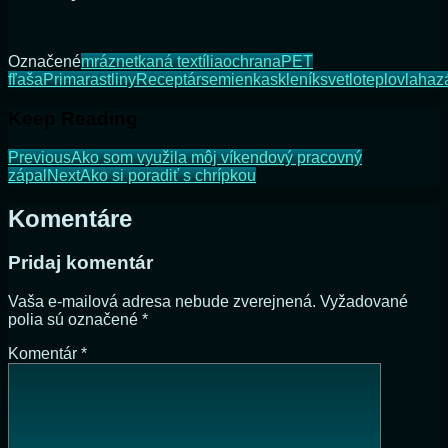
Označené
mráz
netkaná textília
ochrana
PET
fľaša
Prima
rastliny
Receptár
semienka
skleník
svetlo
teplo
vlaha
z
Keep Reading
Previous
Ako som využila môj víkendový pracovný
zápal
Next
Ako si poradiť s chrípkou
Komentáre
Pridaj komentár
Vaša e-mailová adresa nebude zverejnená.
Vyžadované
polia sú označené
*
Komentár
*