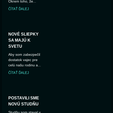
Okrem toho, že...
ČÍTAŤ ĎALEJ
NOVÉ SLIEPKY
SA MAJÚ K
SVETU
Aby som zabezpečil
dostatok vajec pre
celú našu rodinu a...
ČÍTAŤ ĎALEJ
POSTAVILI SME
NOVÚ STUDŇU
Studňu som staval v