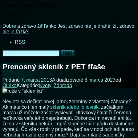
Dobre a zdravo žiť ľahko
Nahrávam...
Prejsť
Dobre a zdravo žiť ľahko
Jesť zdravo nie je drahé, žiť zdravo
na
nie je ťažké.
obsah
RSS
Hľadať:
Prenosný skleník z PET fľaše
Pridané
7. marca 2013
Aktualizované
6. marca 2023
od
Olinka
Kategórie:
Kvety
,
Záhrada
Neviete sa dočkať prvej jarnej zeleniny z vlastnej záhrady?
Ak máte čo i len malý
skleník alebo fóliovník
, začiatkom
marca už môžete začať vysievať. Hlávkový šalát či červená
reďkovka veľa toho nepotrebujú. Dokonca im nevadí ani to,
že sa v skleníku nekúri. Teplé slnečné lúče pôdu dostatočne
vyhrejú. Čo však robiť v prípade, keď sa v noci ochladí alebo
nebodaj hrozí prízemný mráz? Dajú sa mladé sadeničky