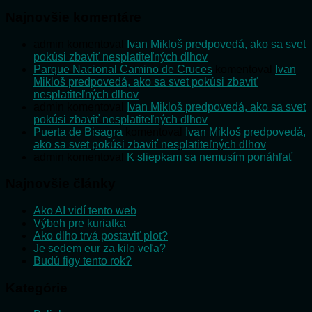
Najnovšie komentáre
admin
komentoval
Ivan Mikloš predpovedá, ako sa svet
pokúsi zbaviť nesplatiteľných dlhov
Parque Nacional Camino de Cruces
komentoval
Ivan
Mikloš predpovedá, ako sa svet pokúsi zbaviť
nesplatiteľných dlhov
admin
komentoval
Ivan Mikloš predpovedá, ako sa svet
pokúsi zbaviť nesplatiteľných dlhov
Puerta de Bisagra
komentoval
Ivan Mikloš predpovedá,
ako sa svet pokúsi zbaviť nesplatiteľných dlhov
admin
komentoval
K sliepkam sa nemusím ponáhľať
Najnovšie články
Ako AI vidí tento web
Výbeh pre kuriatka
Ako dlho trvá postaviť plot?
Je sedem eur za kilo veľa?
Budú figy tento rok?
Kategórie