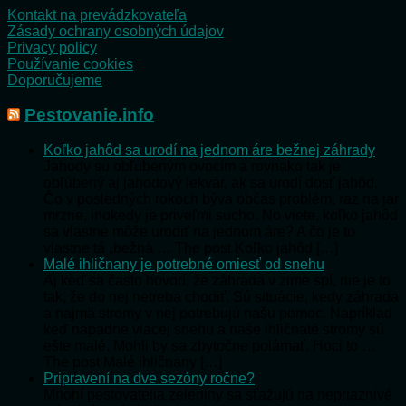
Kontakt na prevádzkovateľa
Zásady ochrany osobných údajov
Privacy policy
Používanie cookies
Doporučujeme
Pestovanie.info
Koľko jahôd sa urodí na jednom áre bežnej záhrady
Jahody sú obľúbeným ovocím a rovnako tak je
obľúbený aj jahodový lekvár, ak sa urodí dosť jahôd.
Čo v posledných rokoch býva občas problém, raz na jar
mrzne, inokedy je priveľmi sucho. No viete, koľko jahôd
sa vlastne môže urodiť na jednom áre? A čo je to
vlastne tá „bežná … The post Koľko jahôd […]
Malé ihličnany je potrebné omiesť od snehu
Aj keď sa často hovorí, že záhrada v zime spí, nie je to
tak, že do nej netreba chodiť. Sú situácie, kedy záhrada
a najmä stromy v nej potrebujú našu pomoc. Napríklad
keď napadne viacej snehu a naše ihličnaté stromy sú
ešte malé. Mohli by sa zbytočne polámať. Hoci to …
The post Malé ihličnany […]
Pripravení na dve sezóny ročne?
Mnohí pestovatelia zeleniny sa sťažujú na nepriaznivé