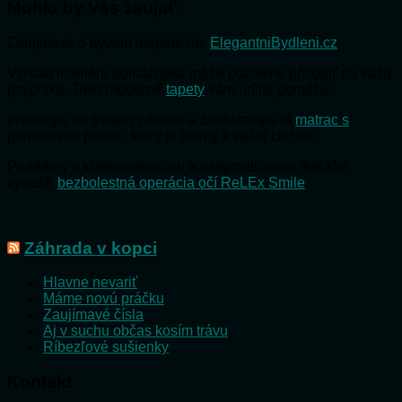
Mohlo by Vás zaujať:
Zaujímave o bývaní nájdete na:
ElegantniBydleni.cz
Vzhľad interiéru domácnosti môže pozitívne pôsobiť na vašu
psychiku. Tieto moderné
tapety
vám určite pomôžu!
Investujte do svojho zdravia a zaobstarajte si
matrac s
pamäťovou penou, ktorý je šetrný k vašej chrbtici.
Problémy s krátkozrakosťou a astigmatizmom dokáže
vyriešiť
bezbolestná operácia očí ReLEx Smile
.
Záhrada v kopci
Hlavne nevariť
Máme novú práčku
Zaujímavé čísla
Aj v suchu občas kosím trávu
Ríbezľové sušienky
Kontakt