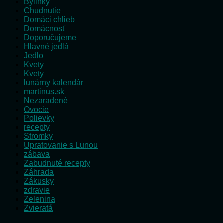
Bylinky
Chudnutie
Domáci chlieb
Domácnosť
Doporučujeme
Hlavné jedlá
Jedlo
Kvety
Kvety
lunárny kalendár
martinus.sk
Nezaradené
Ovocie
Polievky
recepty
Stromky
Upratovanie s Lunou
zábava
Zabudnuté recepty
Záhrada
Zákusky
zdravie
Zelenina
Zvieratá