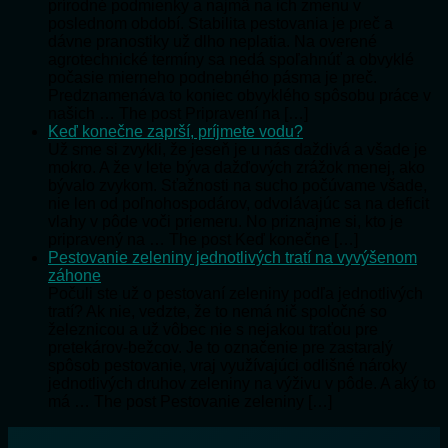
prírodné podmienky a najmä na ich zmenu v
poslednom období. Stabilita pestovania je preč a
dávne pranostiky už dlho neplatia. Na overené
agrotechnické termíny sa nedá spoľahnúť a obvyklé
počasie mierneho podnebného pásma je preč.
Predznamenáva to koniec obvyklého spôsobu práce v
našich … The post Pripravení na […]
Keď konečne zaprší, príjmete vodu?
Už sme si zvykli, že jeseň je u nás daždivá a všade je
mokro. A že v lete býva dažďových zrážok menej, ako
bývalo zvykom. Sťažnosti na sucho počúvame všade,
nie len od poľnohospodárov, odvolávajúc sa na deficit
vlahy v pôde voči priemeru. No priznajme si, kto je
pripravený na … The post Keď konečne […]
Pestovanie zeleniny jednotlivých tratí na vyvýšenom
záhone
Počuli ste už o pestovaní zeleniny podľa jednotlivých
tratí? Ak nie, vedzte, že to nemá nič spoločné so
železnicou a už vôbec nie s nejakou traťou pre
pretekárov-bežcov. Je to označenie pre zastaralý
spôsob pestovanie, vraj využívajúci odlišné nároky
jednotlivých druhov zeleniny na výživu v pôde. A aký to
má … The post Pestovanie zeleniny […]