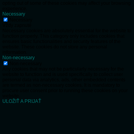
opting out of some of these cookies may affect your browsing
experience.
Necessary
Necessary
Vždy zapnuté
Necessary cookies are absolutely essential for the website to
function properly. This category only includes cookies that
ensures basic functionalities and security features of the
website. These cookies do not store any personal
information.
Non-necessary
Non-necessary
Any cookies that may not be particularly necessary for the
website to function and is used specifically to collect user
personal data via analytics, ads, other embedded contents
are termed as non-necessary cookies. It is mandatory to
procure user consent prior to running these cookies on your
website.
ULOŽIŤ A PRIJAŤ