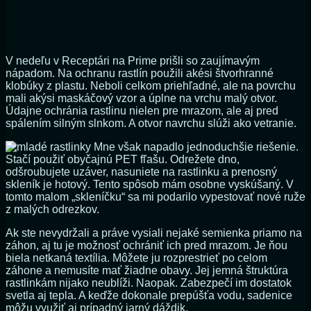
V nedeľu v Receptári na Prime prišli so zaujímavým
nápadom. Na ochranu rastlín použili akési štvorhranné
klobúky z plastu. Neboli celkom priehľadné, ale na povrchu
mali akýsi maskáčový vzor a úplne na vrchu malý otvor.
Údajne ochránia rastlinu nielen pre mrazom, ale aj pred
spálením silným slnkom. A otvor navrchu slúži ako vetranie.
Mne však napadlo jednoduchšie riešenie.
Stačí použiť obyčajnú PET fľašu. Odrežete dno,
odšroubujete uzáver, nasuniete na rastlinku a prenosný
skleník je hotový. Tento spôsob mám osobne vyskúšaný. V
tomto malom „skleníčku“ sa mi podarilo vypestovať nové ruže
z malých odrezkov.
Ak ste nevydržali a práve vysiali nejaké semienka priamo na
záhon, aj tu je možnosť ochrániť ich pred mrazom. Je ňou
biela netkaná textília. Môžete ju rozprestrieť po celom
záhone a nemusíte mať žiadne obavy. Jej jemná štruktúra
rastlinkám nijako neublíži. Naopak. Zabezpečí im dostatok
svetla aj tepla. A keďže dokonale prepúšťa vodu, sadenice
môžu využiť aj prípadný jarný dáždik.