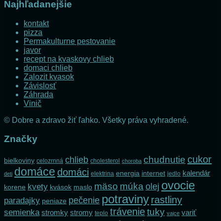
Najhľadanejšie
kontakt
pizza
Permakulturne pestovanie
javor
recept na kvaskovy chlieb
domaci chlieb
Zalozit kvasok
Závislosť
Záhrada
Vinič
© Dobre a zdravo žiť ľahko. Všetky práva vyhradené.
Značky
cukor
chlieb
chudnutie
bielkoviny
celozrnná
cholesterol
choroba
domáce
domáci
kalendár
internet
energia
elektrina
jedlo
deti
ovocie
mäso
múka
olej
kvety
korene
maslo
kvások
potraviny
rastliny
pečenie
paradajky
peniaze
trávenie
tuky
semienka
stromky
stromy
variť
teplo
vajce