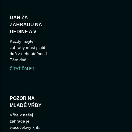
DAŇ ZA
ZÁHRADU NA
DEDINE A V...
Každý majiteľ
záhrady musí platiť
daň z nehnuteľností.
Táto daň...
ČÍTAŤ ĎALEJ
POZOR NA
MLADÉ VŔBY
Vŕba v našej
záhrade je
viacúčelový krík.