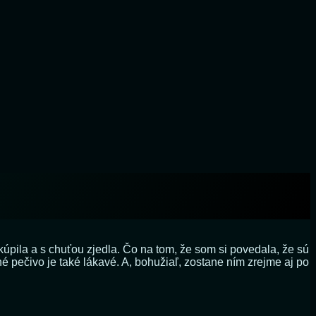
kúpila a s chuťou zjedla. Čo na tom, že som si povedala, že sú
 pečivo je také lákavé. A, bohužiaľ, zostane ním zrejme aj po