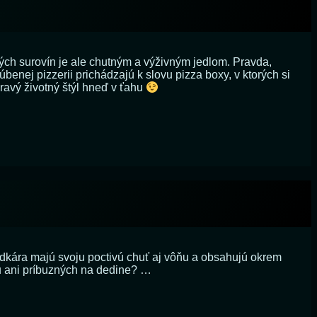
po
novom
ých surovín je ale chutným a výživným jedlom. Pravda,
benej pizzerii prichádzajú k slovu pizza boxy, v ktorých si
dravý životný štýl hneď v ťahu
adkára majú svoju poctivú chuť aj vôňu a obsahujú okrem
du ani príbuzných na dedine? …