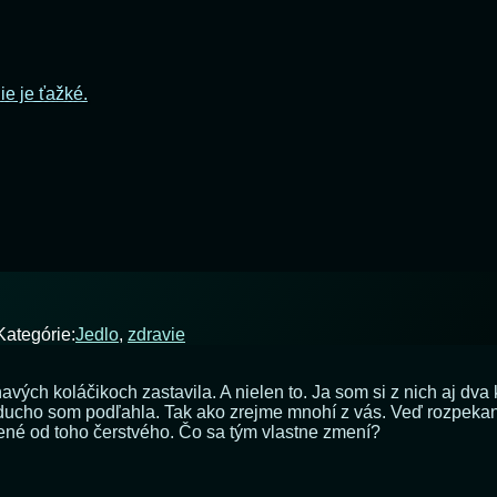
ie je ťažké.
Kategórie:
Jedlo
,
zdravie
ých koláčikoch zastavila. A nielen to. Ja som si z nich aj dva 
oducho som podľahla. Tak ako zrejme mnohí z vás. Veď rozpekané
né od toho čerstvého. Čo sa tým vlastne zmení?