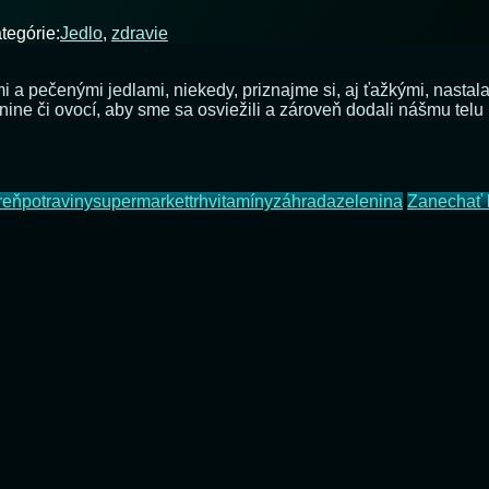
tegórie:
Jedlo
,
zdravie
i a pečenými jedlami, niekedy, priznajme si, aj ťažkými, nastal
enine či ovocí, aby sme sa osviežili a zároveň dodali nášmu tel
reň
potraviny
supermarket
trh
vitamíny
záhrada
zelenina
Zanechať 