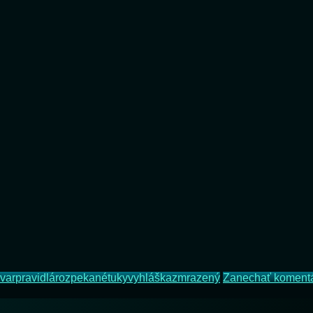
var
pravidlá
rozpekané
tuky
vyhláška
zmrazený
Zanechať koment