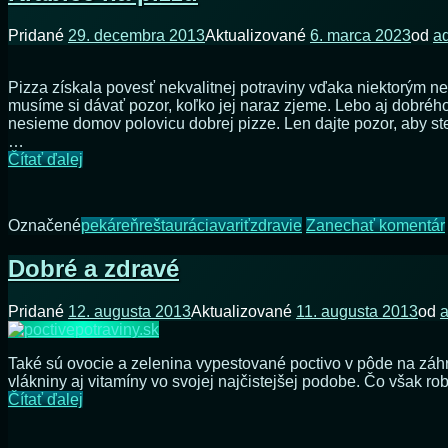
Pridané
29. decembra 2013
Aktualizované
6. marca 2023
od
a
Pizza získala povesť nekvalitnej potraviny vďaka niektorým n
musíme si dávať pozor, koľko jej naraz zjeme. Lebo aj dobrého 
nesieme domov polovicu dobrej pizze. Len dajte pozor, aby ste 
…
Krabice
Čítať ďalej
na
pizzu
Označené
pekáreň
reštaurácia
variť
zdravie
Zanechať komentár
Dobré a zdravé
Pridané
12. augusta 2013
Aktualizované
11. augusta 2013
od
Také sú ovocie a zelenina vypestované poctivo v pôde na záh
vlákniny aj vitamíny vo svojej najčistejšej podobe. Čo však r
Dobré
Čítať ďalej
a
zdravé