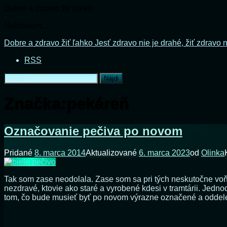
Dobre a zdravo žiť ľahko
Nahrávam...
Prejsť
Dobre a zdravo žiť ľahko
Jesť zdravo nie je drahé, žiť zdravo n
na
RSS
obsah
Hľadať:
Značka:
pekáreň
Označovanie pečiva po novom
Pridané
8. marca 2014
Aktualizované
6. marca 2023
od
Olinka
Tak som zase neodolala. Zase som sa pri tých neskutočne voňav
nezdravé, ktovie ako staré a vyrobené kdesi v tramtárii. Jedn
tom, čo bude musieť byť po novom výrazne označené a oddele