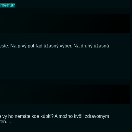
na
omentár
Dobré
a
zdravé
este. Na prvý pohľad úžasný výber. Na druhý úžasná
šené
ke
ky
rnnej
d a vy ho nemáte kde kúpiť? A možno kvôli zdravotným
reň. …