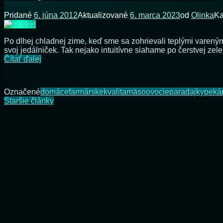
Pridané
6. júna 2012
Aktualizované
6. marca 2023
od
Olinka
Ka
Po dlhej chladnej zime, keď sme sa zohrievali teplými vareným
svoj jedálniček. Tak nejako intuitívne siahame po čerstvej zel
Malovýroba
Čítať ďalej
versus
obchodné
reťazce
Označené
domáce
farmárske
kvalita
mäso
ovocie
paradajky
peká
Navigácia
Staršie články
v
článkoch