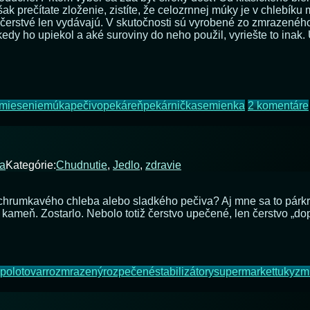
šak prečítate zloženie, zistíte, že celozrnnej múky je v chlebí
a čerstvé len vydávajú. V skutočnosti sú vyrobené zo zmrazené
kedy ho upiekol a aké suroviny do neho použil, vyriešte to inak.
miesenie
múka
pečivo
pekáreň
pekárnička
semienka
2 komentáre
ka
Kategórie:
Chudnutie
,
Jedlo
,
zdravie
rumkavého chleba alebo sladkého pečiva? Aj mne sa to párkrát 
 kameň. Zostarlo. Nebolo totiž čerstvo upečené, len čerstvo „d
polotovar
rozmrazený
rozpečené
stabilizátory
supermarket
tuky
zm