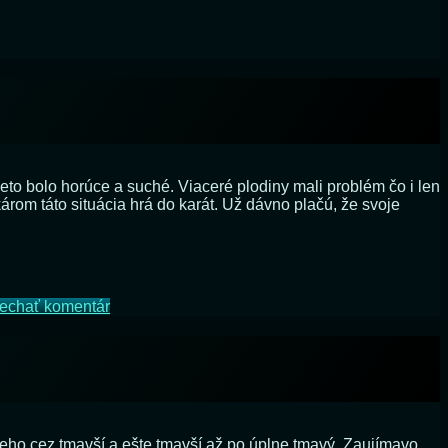
leto bolo horúce a suché. Viaceré plodiny mali problém čo i len
árom táto situácia hrá do karát. Už dávno plačú, že svoje
na
echať komentár
Ako
nás
vodia
za
pšenicu/nos
leho cez tmavší a ešte tmavší až po úplne tmavý. Zaujímavo