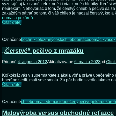
vyzerajú aj takzvané celozrnné či viaczrnné chlebíky. Keď si v
neúrekom. Nehovoriac o tom, že čerstvý chlieb a pečivo sa z
zakaždým pátrať po tom, či váš chlieb je naozaj čerstvý, kto a 
domáca pekáreň
. …
Domáce
Čítať ďalej
pekárne
chleba
Označené
bochník
celozrnný
cesto
chlieb
domáce
domáci
kvások
„Čerstvé“ pečivo z mrazáku
Pridané
4. augusta 2012
Aktualizované
6. marca 2023
od
Olin
Koľkokrát vás v supermarkete zlákala vôňa práve upečeného ch
hneď nezjedli, mali sme smolu. Za pár hodín stvrdlo takmer na
„Čerstvé“
Čítať ďalej
pečivo
z
mrazáku
Označené
chlieb
domáce
domáci
dopečený
pečivo
pekár
pekáreň
Malovýroba versus obchodné reťazce