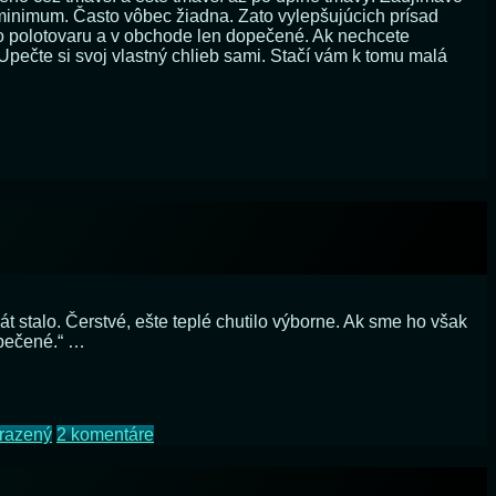
ku minimum. Často vôbec žiadna. Zato vylepšujúcich prísad
ho polotovaru a v obchode len dopečené. Ak nechcete
 Upečte si svoj vlastný chlieb sami. Stačí vám k tomu malá
na
Domáce
pekárne
chleba
stalo. Čerstvé, ešte teplé chutilo výborne. Ak sme ho však
opečené.“ …
na
razený
2 komentáre
„Čerstvé“
pečivo
z