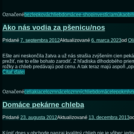
–
šikovný
Označené
bezlepková
chlieb
domáce
e-shop
investícia
múka
obil
pomocník
Ako nás vodia za pšenicu/nos
Pridané
7. septembra 2012
Aktualizované
6. marca 2023
od
Ol
Ešte ani neskončila žatva a už nás strašia zvýšením cien pekár
prežiť, nie to ešte bohato zarodiť. Z hľadiska dlhodobého prie
rožky a chlieb predávajú pod cenu. A tak teraz majú aspoň „o
Ako
Čítať ďalej
nás
vodia
za
Označené
celiakia
celozrnná
celozrnný
chlieb
domáce
lepok
mlyn
pšenicu/nos
Domáce pekárne chleba
Pridané
23. augusta 2012
Aktualizované
13. decembra 2013
o
Kúpiť dnes v obchode naozaj kvalitný chlieb nie je vôbec jed