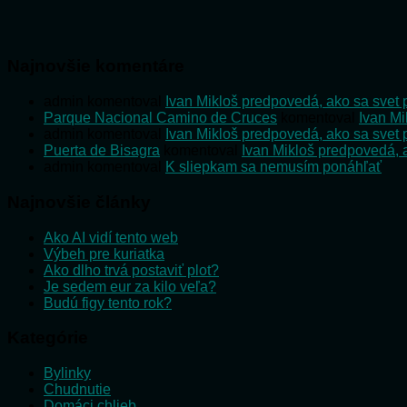
Najnovšie komentáre
admin
komentoval
Ivan Mikloš predpovedá, ako sa svet 
Parque Nacional Camino de Cruces
komentoval
Ivan Mi
admin
komentoval
Ivan Mikloš predpovedá, ako sa svet 
Puerta de Bisagra
komentoval
Ivan Mikloš predpovedá, a
admin
komentoval
K sliepkam sa nemusím ponáhľať
Najnovšie články
Ako AI vidí tento web
Výbeh pre kuriatka
Ako dlho trvá postaviť plot?
Je sedem eur za kilo veľa?
Budú figy tento rok?
Kategórie
Bylinky
Chudnutie
Domáci chlieb