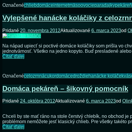
Označené
chlieb
domáce
internet
mäso
ovocie
paradajky
pekáreň
Vylepšené hanácke koláčiky z celozrn
Pridané
20. novembra 2012
Aktualizované
6. marca 2023
od
O
Na nápad upiecť si poctivé domáce koláčiky som prišla vo ch
jednotvárnosť. Všetko na jedno kopyto. Buď presladené aleb
Vylepšené
Čítať ďalej
hanácke
koláčiky
z
Označené
celozrnná
cukor
domáce
droždie
hanácke koláče
kvás
celozrnnej
múky
Domáca pekáreň – šikovný pomocník
Pridané
24. októbra 2012
Aktualizované
6. marca 2023
od
Olin
Chceli by ste mať ráno na stole čerstvý chlebík, no obchod je
problémom nemôžete jesť klasický chlieb. Pre všetky takéto
Domáca
Čítať ďalej
pekáreň