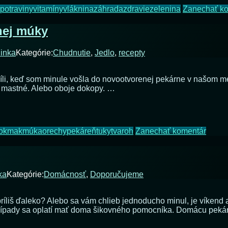
potraviny
vitamíny
vláknina
záhrada
zdravie
zelenina
Zanechať k
nej múky
linka
Kategórie:
Chudnutie
,
Jedlo
,
recepty
víli, keď som minule vošla do novootvorenej pekárne v našom m
o mastné. Alebo oboje dokopy. …
na
ok
mak
múka
orechy
pekáreň
tuky
tvaroh
Zanechať komentár
Vylep
hanác
koláči
z
ka
Kategórie:
Domácnosť
,
Doporučujeme
celoz
múky
 príliš ďaleko? Alebo sa vám chlieb jednoducho minul, je víken
 prípady sa oplatí mať doma šikovného pomocníka. Domácu peká