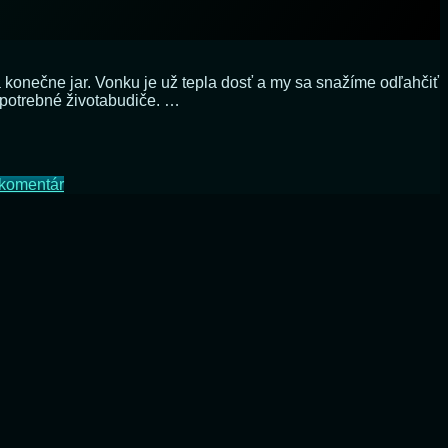
mrazáku
a konečne jar. Vonku je už tepla dosť a my sa snažíme odľahčiť
u potrebné životabudiče. …
na
komentár
Malovýroba
versus
obchodné
reťazce