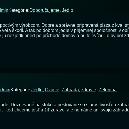
dmin
Kategórie:
Doporučujeme
,
Jedlo
epoctivým výrobcom. Dobre a správne pripravená pizza z kvalitn
veľa škodí. A tak po dobrom jedle v príjemnej spoločnosti v obľú
ju nezjedli hneď po príchode domov a pri televízii. To by bol z
na
Krabice
na
pizzu
admin
Kategórie:
Jedlo
,
Ovocie
,
Záhrada
,
zdravie
,
Zelenina
rade. Dozrievané na slnku a pestované so starostlivosťou záhr
obiť, keď chceme jesť a žiť zdravo, ale nemáme ani svoju záhra