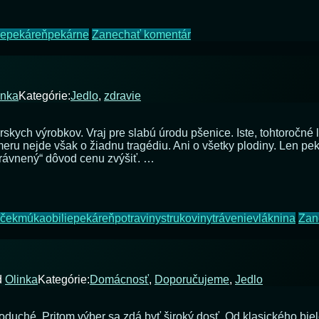
na
ie
pekáreň
pekárne
Zanechať komentár
Domáca
pekáreň
–
šikovný
inka
Kategórie:
Jedlo
,
zdravie
pomocník
skych výrobkov. Vraj pre slabú úrodu pšenice. Iste, tohtoročné 
meru nejde však o žiadnu tragédiu. Ani o všetky plodiny. Len pek
právnený“ dôvod cenu zvýšiť. …
ček
múka
obilie
pekáreň
potraviny
strukoviny
trávenie
vláknina
Zan
d
Olinka
Kategórie:
Domácnosť
,
Doporučujeme
,
Jedlo
noduché. Pritom výber sa zdá byť široký dosť. Od klasického bie