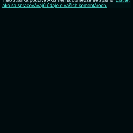
Táto stránka používa Akismet na obmedzenie spamu.
Zistite,
ako sa spracovávajú údaje o vašich komentároch.