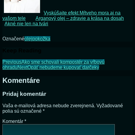
Vyskúšajte efekt Mŕtveho mora aj na
vašom tele
Arganový olej – zdravie a krása na dosah
Akné nie len na tvári
Označené
olej
pokožka
Keep Reading
Previous
Ako sme schovali kompostér za vŕbovú
ohradu
Next
Opäť nebudeme kupovať darčeky
Komentáre
Pridaj komentár
Vaša e-mailová adresa nebude zverejnená.
Vyžadované
polia sú označené
*
Komentár
*