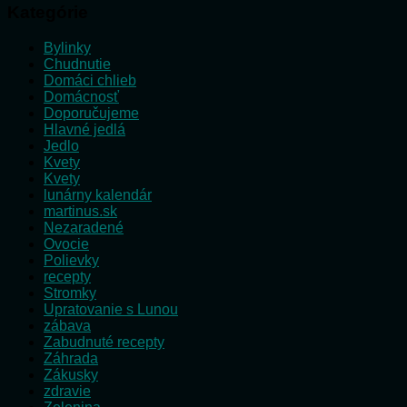
Kategórie
Bylinky
Chudnutie
Domáci chlieb
Domácnosť
Doporučujeme
Hlavné jedlá
Jedlo
Kvety
Kvety
lunárny kalendár
martinus.sk
Nezaradené
Ovocie
Polievky
recepty
Stromky
Upratovanie s Lunou
zábava
Zabudnuté recepty
Záhrada
Zákusky
zdravie