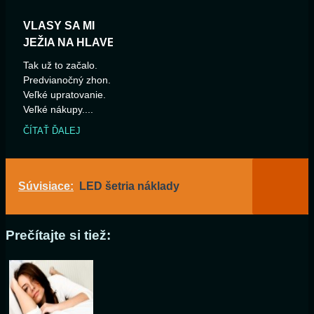
VLASY SA MI
JEŽIA NA HLAVE
Tak už to začalo.
Predvianočný zhon.
Veľké upratovanie.
Veľké nákupy....
ČÍTAŤ ĎALEJ
Súvisiace:
LED šetria náklady
Prečítajte si tiež: