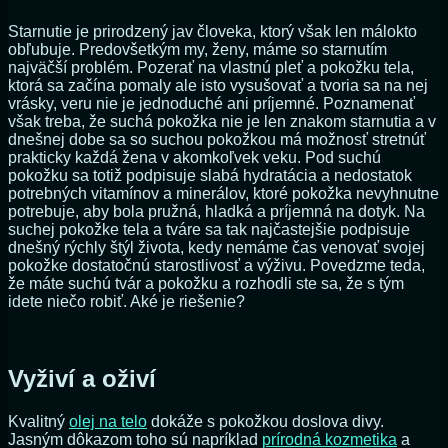
Starnutie je prirodzený jav človeka, ktorý však len málokto
obľubuje. Predovšetkým my, ženy, máme so starnutím
najväčší problém. Pozerať na vlastnú pleť a pokožku tela,
ktorá sa začína pomaly ale isto vysušovať a tvoria sa na nej
vrásky, veru nie je jednoduché ani príjemné. Poznamenať
však treba, že suchá pokožka nie je len znakom starnutia a v
dnešnej dobe sa so suchou pokožkou má možnosť stretnúť
prakticky každá žena v akomkoľvek veku. Pod suchú
pokožku sa totiž podpisuje slabá hydratácia a nedostatok
potrebných vitamínov a minerálov, ktoré pokožka nevyhnutne
potrebuje, aby bola pružná, hladká a príjemná na dotyk. Na
suchej pokožke tela a tváre sa tak najčastejšie podpisuje
dnešný rýchly štýl života, kedy nemáme čas venovať svojej
pokožke dostatočnú starostlivosť a výživu. Povedzme teda,
že máte suchú tvár a pokožku a rozhodli ste sa, že s tým
idete niečo robiť. Aké je riešenie?
Vyživí a oživí
Kvalitný
olej na telo
dokáže s pokožkou doslova divy.
Jasným dôkazom toho sú napríklad
prírodná kozmetika
a