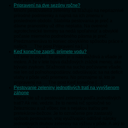
The post Malé ihličnany […]
Pripravení na dve sezóny ročne?
Mnohí pestovatelia zeleniny sa sťažujú na nepriaznivé
prírodné podmienky a najmä na ich zmenu v
poslednom období. Stabilita pestovania je preč a
dávne pranostiky už dlho neplatia. Na overené
agrotechnické termíny sa nedá spoľahnúť a obvyklé
počasie mierneho podnebného pásma je preč.
Predznamenáva to koniec obvyklého spôsobu práce v
našich … The post Pripravení na […]
Keď konečne zaprší, príjmete vodu?
Už sme si zvykli, že jeseň je u nás daždivá a všade je
mokro. A že v lete býva dažďových zrážok menej, ako
bývalo zvykom. Sťažnosti na sucho počúvame všade,
nie len od poľnohospodárov, odvolávajúc sa na deficit
vlahy v pôde voči priemeru. No priznajme si, kto je
pripravený na … The post Keď konečne […]
Pestovanie zeleniny jednotlivých tratí na vyvýšenom
záhone
Počuli ste už o pestovaní zeleniny podľa jednotlivých
tratí? Ak nie, vedzte, že to nemá nič spoločné so
železnicou a už vôbec nie s nejakou traťou pre
pretekárov-bežcov. Je to označenie pre zastaralý
spôsob pestovanie, vraj využívajúci odlišné nároky
jednotlivých druhov zeleniny na výživu v pôde. A aký to