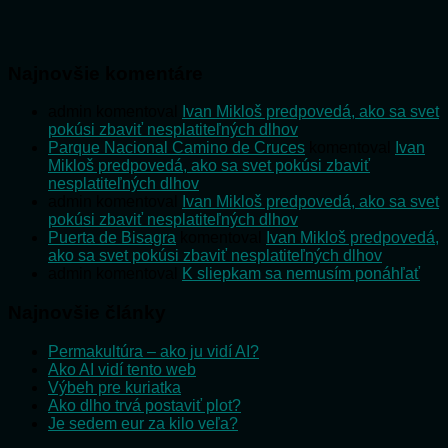
Najnovšie komentáre
admin
komentoval
Ivan Mikloš predpovedá, ako sa svet
pokúsi zbaviť nesplatiteľných dlhov
Parque Nacional Camino de Cruces
komentoval
Ivan
Mikloš predpovedá, ako sa svet pokúsi zbaviť
nesplatiteľných dlhov
admin
komentoval
Ivan Mikloš predpovedá, ako sa svet
pokúsi zbaviť nesplatiteľných dlhov
Puerta de Bisagra
komentoval
Ivan Mikloš predpovedá,
ako sa svet pokúsi zbaviť nesplatiteľných dlhov
admin
komentoval
K sliepkam sa nemusím ponáhľať
Najnovšie články
Permakultúra – ako ju vidí AI?
Ako AI vidí tento web
Výbeh pre kuriatka
Ako dlho trvá postaviť plot?
Je sedem eur za kilo veľa?