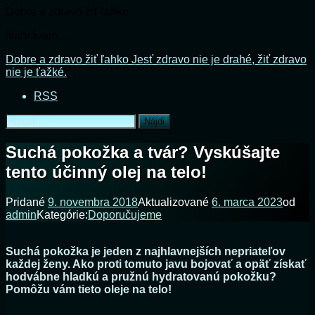
Dobre a zdravo žiť ľahko
Nahrávam...
Prejsť
Dobre a zdravo žiť ľahko
Jesť zdravo nie je drahé, žiť zdravo
na
nie je ťažké.
obsah
RSS
Hľadať:
Suchá pokožka a tvár? Vyskúšajte
tento účinný olej na telo!
Pridané
9. novembra 2018
Aktualizované
6. marca 2023
od
admin
Kategórie:
Doporučujeme
Suchá pokožka je jeden z najhlavnejších nepriateľov
každej ženy. Ako proti tomuto javu bojovať a opäť získať
hodvábne hladkú a pružnú hydratovanú pokožku?
Pomôžu vám tieto oleje na telo!