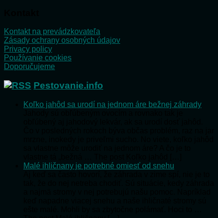
Kontakt
Kontakt na prevádzkovateľa
Zásady ochrany osobných údajov
Privacy policy
Používanie cookies
Doporučujeme
Pestovanie.info
Koľko jahôd sa urodí na jednom áre bežnej záhrady
Jahody sú obľúbeným ovocím a rovnako tak je
obľúbený aj jahodový lekvár, ak sa urodí dosť jahôd.
Čo v posledných rokoch býva občas problém, raz na jar
mrzne, inokedy je priveľmi sucho. No viete, koľko jahôd
sa vlastne môže urodiť na jednom áre? A čo je to
vlastne tá „bežná … The post Koľko jahôd […]
Malé ihličnany je potrebné omiesť od snehu
Aj keď sa často hovorí, že záhrada v zime spí, nie je to
tak, že do nej netreba chodiť. Sú situácie, kedy záhrada
a najmä stromy v nej potrebujú našu pomoc. Napríklad
keď napadne viacej snehu a naše ihličnaté stromy sú
ešte malé. Mohli by sa zbytočne polámať. Hoci to …