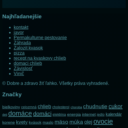
Najhľadanejšie
kontakt
javor
Permakulturne pestovanie
Záhrada
Zalozit kvasok
pizza
recept na kvaskovy chlieb
domaci chlieb
Závislosť
Vinič
© Dobre a zdravo žiť ľahko. Všetky práva vyhradené.
Značky
cukor
chlieb
chudnutie
bielkoviny
celozrnná
cholesterol
choroba
domáce
domáci
kalendár
internet
energia
elektrina
jedlo
deti
ovocie
mäso
múka
olej
kvety
korene
maslo
kvások