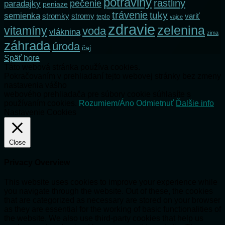
potraviny
rastliny
pečenie
paradajky
peniaze
trávenie
tuky
semienka
stromky
stromy
variť
teplo
vajce
zdravie
zelenina
vitamíny
voda
vláknina
zima
záhrada
úroda
čaj
Späť hore
Táto webová stránka používa cookies.
Pokračovaním v prehliadaní tejto webovej stránky bez zmeny
nastavenia vášho
webového prehliadača pre súbory cookie súhlasíte s
používaním cookies.
Rozumiem/Áno
Odmietnuť
Ďalšie info
Nastavenie Cookies
Close
Privacy Overview
This website uses cookies to improve your experience while
you navigate through the website. Out of these, the cookies
that are categorized as necessary are stored on your browser
as they are essential for the working of basic functionalities of
the website. We also use third-party cookies that help us