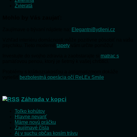
Zelenina
Zvieratá
Mohlo by Vás zaujať:
Zaujímave o bývaní nájdete na:
ElegantniBydleni.cz
Vzhľad interiéru domácnosti môže pozitívne pôsobiť na vašu
psychiku. Tieto moderné
tapety
vám určite pomôžu!
Investujte do svojho zdravia a zaobstarajte si
matrac s
pamäťovou penou, ktorý je šetrný k vašej chrbtici.
Problémy s krátkozrakosťou a astigmatizmom dokáže
vyriešiť
bezbolestná operácia očí ReLEx Smile
.
Záhrada v kopci
Toľko kohútov
Hlavne nevariť
Máme novú práčku
Zaujímavé čísla
Aj v suchu občas kosím trávu