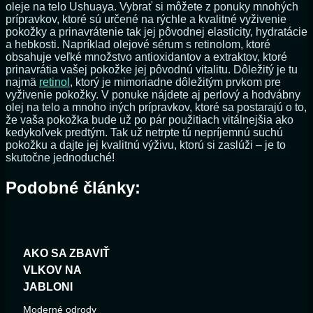
oleje na telo Ushuaya. Vybrať si môžete z ponuky mnohých
prípravkov, ktoré sú určené na rýchle a kvalitné vyživenie
pokožky a prinavrátenie tak jej pôvodnej elasticity, hydratácie
a hebkosti. Napríklad olejové sérum s retinolom, ktoré
obsahuje veľké množstvo antioxidantov a extraktov, ktoré
prinavrátia vašej pokožke jej pôvodnú vitalitu. Dôležitý je tu
najmä
retinol
, ktorý je mimoriadne dôležitým prvkom pre
vyživenie pokožky. V ponuke nájdete aj perlový a hodvábny
olej na telo a mnoho iných prípravkov, ktoré sa postarajú o to,
že vaša pokožka bude už po pár použitiach vitálnejšia ako
kedykoľvek predtým. Tak už netrpte tú nepríjemnú suchú
pokožku a dajte jej kvalitnú výživu, ktorú si zaslúži – je to
skutočne jednoduché!
Podobné články:
AKO SA ZBAVIŤ
VLKOV NA
JABLONI
Moderné odrody