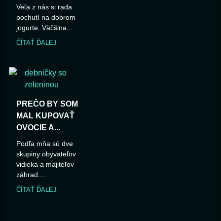
Veľa z nás si rada
pochutí na dobrom
jogurte. Väčšina...
ČÍTAŤ ĎALEJ
PREČO BY SOM
MAL KUPOVAŤ
OVOCIE A...
Podľa mňa sú dve
skupiny obyvateľov
vidieka a majiteľov
záhrad....
ČÍTAŤ ĎALEJ