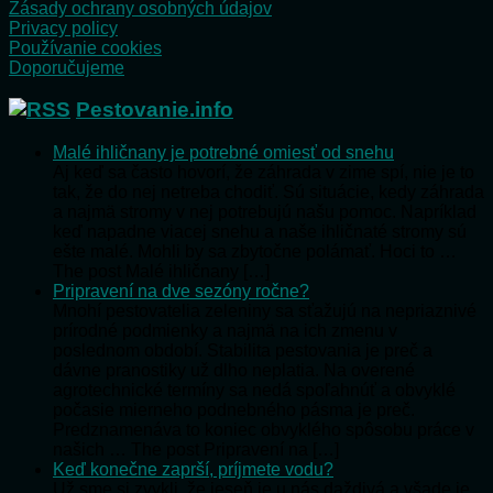
Zásady ochrany osobných údajov
Privacy policy
Používanie cookies
Doporučujeme
Pestovanie.info
Malé ihličnany je potrebné omiesť od snehu
Aj keď sa často hovorí, že záhrada v zime spí, nie je to
tak, že do nej netreba chodiť. Sú situácie, kedy záhrada
a najmä stromy v nej potrebujú našu pomoc. Napríklad
keď napadne viacej snehu a naše ihličnaté stromy sú
ešte malé. Mohli by sa zbytočne polámať. Hoci to …
The post Malé ihličnany […]
Pripravení na dve sezóny ročne?
Mnohí pestovatelia zeleniny sa sťažujú na nepriaznivé
prírodné podmienky a najmä na ich zmenu v
poslednom období. Stabilita pestovania je preč a
dávne pranostiky už dlho neplatia. Na overené
agrotechnické termíny sa nedá spoľahnúť a obvyklé
počasie mierneho podnebného pásma je preč.
Predznamenáva to koniec obvyklého spôsobu práce v
našich … The post Pripravení na […]
Keď konečne zaprší, príjmete vodu?
Už sme si zvykli, že jeseň je u nás daždivá a všade je