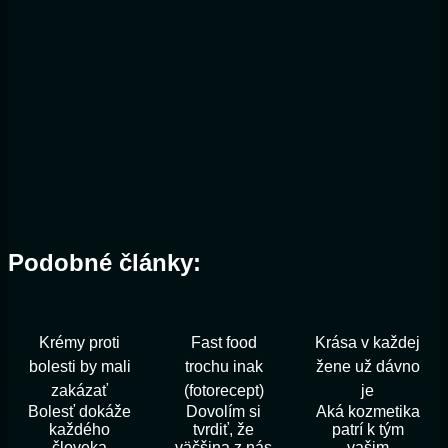
Podobné články:
Krémy proti
Fast food
Krása v každej
bolesti by mali
trochu inak
žene už dávno
zakázať
(fotorecept)
je
Bolesť dokáže
Dovolím si
Aká kozmetika
každého
tvrdiť, že
patrí k tým
človeka
väčšina z nás
vašim