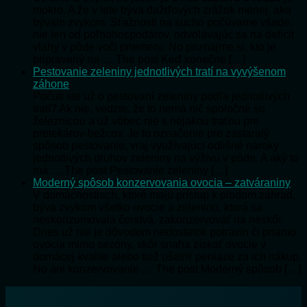
mokro. A že v lete býva dažďových zrážok menej, ako
bývalo zvykom. Sťažnosti na sucho počúvame všade,
nie len od poľnohospodárov, odvolávajúc sa na deficit
vlahy v pôde voči priemeru. No priznajme si, kto je
pripravený na … The post Keď konečne […]
Pestovanie zeleniny jednotlivých tratí na vyvýšenom
záhone
Počuli ste už o pestovaní zeleniny podľa jednotlivých
tratí? Ak nie, vedzte, že to nemá nič spoločné so
železnicou a už vôbec nie s nejakou traťou pre
pretekárov-bežcov. Je to označenie pre zastaralý
spôsob pestovanie, vraj využívajúci odlišné nároky
jednotlivých druhov zeleniny na výživu v pôde. A aký to
má … The post Pestovanie zeleniny […]
Moderný spôsob konzervovania ovocia – zatváraniny
V domácnostiach, ktoré majú prístup k plodom záhrad,
býva zvykom všetko ovocie a zeleninu, ktorá sa
neskonzumovala čerstvá, zakonzervovať na neskôr.
Dnes už nie je dôvodom nedostatok potravín či priamo
ovocia mimo sezóny, skôr snaha získať ovocie v
domácej kvalite alebo tiež ušetriť peniaze za ich nákup.
No ani konzervovanie … The post Moderný spôsob […]