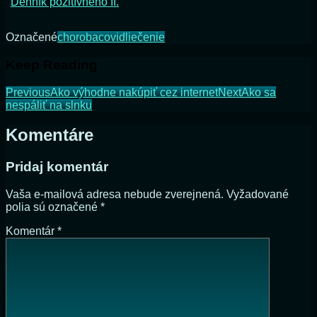
Denník pozitívneho II.
Označené
choroba
covid
liečenie
Keep Reading
Previous
Ako výhodne nakúpiť cez internet
Next
Ako sa
nespáliť na slnku
Komentáre
Pridaj komentár
Vaša e-mailová adresa nebude zverejnená.
Vyžadované
polia sú označené
*
Komentár
*