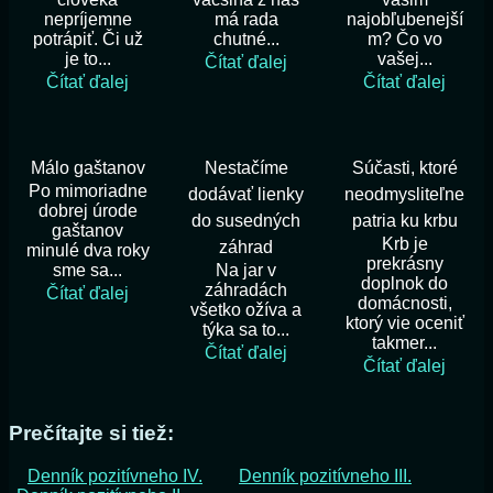
nepríjemne
má rada
najobľubenejší
potrápiť. Či už
chutné...
m? Čo vo
je to...
vašej...
Čítať ďalej
Čítať ďalej
Čítať ďalej
Málo gaštanov
Nestačíme
Súčasti, ktoré
Po mimoriadne
dodávať lienky
neodmysliteľne
dobrej úrode
do susedných
patria ku krbu
gaštanov
Krb je
záhrad
minulé dva roky
prekrásny
sme sa...
Na jar v
doplnok do
záhradách
Čítať ďalej
domácnosti,
všetko ožíva a
ktorý vie oceniť
týka sa to...
takmer...
Čítať ďalej
Čítať ďalej
Prečítajte si tiež:
Denník pozitívneho IV.
Denník pozitívneho III.