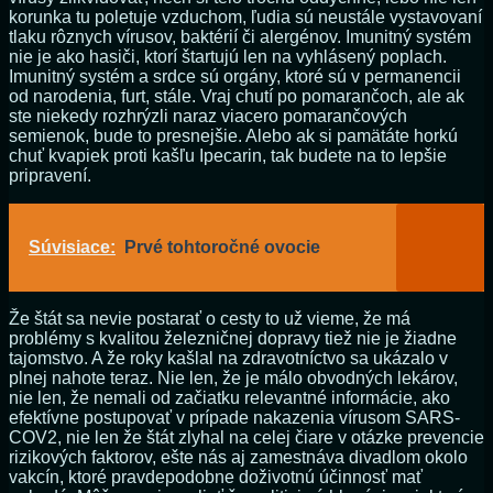
korunka tu poletuje vzduchom, ľudia sú neustále vystavovaní
tlaku rôznych vírusov, baktérií či alergénov. Imunitný systém
nie je ako hasiči, ktorí štartujú len na vyhlásený poplach.
Imunitný systém a srdce sú orgány, ktoré sú v permanencii
od narodenia, furt, stále. Vraj chutí po pomarančoch, ale ak
ste niekedy rozhrýzli naraz viacero pomarančových
semienok, bude to presnejšie. Alebo ak si pamätáte horkú
chuť kvapiek proti kašľu Ipecarin, tak budete na to lepšie
pripravení.
Súvisiace:
Prvé tohtoročné ovocie
Že štát sa nevie postarať o cesty to už vieme, že má
problémy s kvalitou železničnej dopravy tiež nie je žiadne
tajomstvo. A že roky kašlal na zdravotníctvo sa ukázalo v
plnej nahote teraz. Nie len, že je málo obvodných lekárov,
nie len, že nemali od začiatku relevantné informácie, ako
efektívne postupovať v prípade nakazenia vírusom SARS-
COV2, nie len že štát zlyhal na celej čiare v otázke prevencie
rizikových faktorov, ešte nás aj zamestnáva divadlom okolo
vakcín, ktoré pravdepodobne doživotnú účinnosť mať