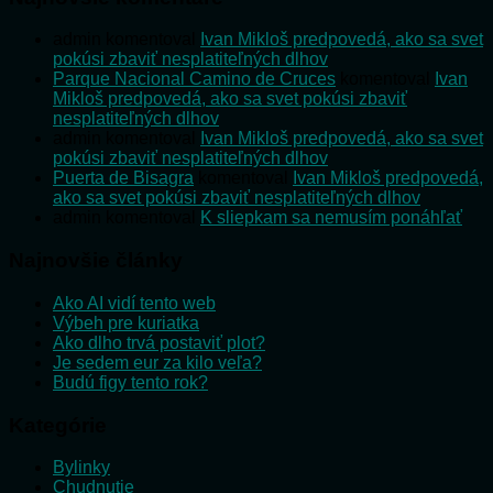
admin
komentoval
Ivan Mikloš predpovedá, ako sa svet
pokúsi zbaviť nesplatiteľných dlhov
Parque Nacional Camino de Cruces
komentoval
Ivan
Mikloš predpovedá, ako sa svet pokúsi zbaviť
nesplatiteľných dlhov
admin
komentoval
Ivan Mikloš predpovedá, ako sa svet
pokúsi zbaviť nesplatiteľných dlhov
Puerta de Bisagra
komentoval
Ivan Mikloš predpovedá,
ako sa svet pokúsi zbaviť nesplatiteľných dlhov
admin
komentoval
K sliepkam sa nemusím ponáhľať
Najnovšie články
Ako AI vidí tento web
Výbeh pre kuriatka
Ako dlho trvá postaviť plot?
Je sedem eur za kilo veľa?
Budú figy tento rok?
Kategórie
Bylinky
Chudnutie