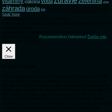
zdravie
zelenina
vitamíny
voda
vláknina
zima
záhrada
úroda
čaj
Späť hore
Táto webová stránka používa cookies.
Pokračovaním v prehliadaní tejto webovej stránky bez zmeny
nastavenia vášho
webového prehliadača pre súbory cookie súhlasíte s
používaním cookies.
Rozumiem/Áno
Odmietnuť
Ďalšie info
Nastavenie Cookies
Close
Privacy Overview
This website uses cookies to improve your experience while
you navigate through the website. Out of these, the cookies
that are categorized as necessary are stored on your browser
as they are essential for the working of basic functionalities of
the website. We also use third-party cookies that help us
analyze and understand how you use this website. These
cookies will be stored in your browser only with your consent.
You also have the option to opt-out of these cookies. But