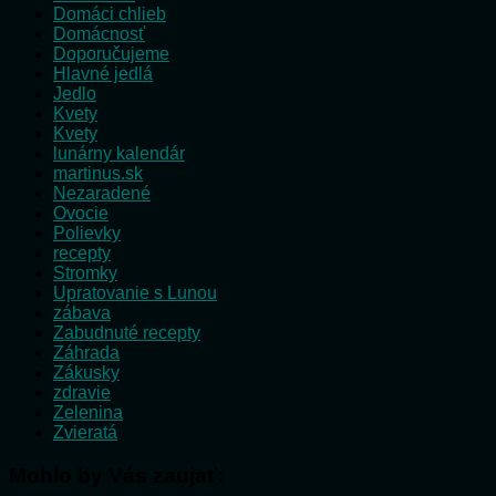
Domáci chlieb
Domácnosť
Doporučujeme
Hlavné jedlá
Jedlo
Kvety
Kvety
lunárny kalendár
martinus.sk
Nezaradené
Ovocie
Polievky
recepty
Stromky
Upratovanie s Lunou
zábava
Zabudnuté recepty
Záhrada
Zákusky
zdravie
Zelenina
Zvieratá
Mohlo by Vás zaujať: