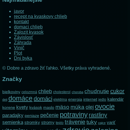
javor
recept na kvaskovy chlieb
kontakt
domaci chlieb
Zalozit kvasok
Závislosť
Záhrada
Vinič
Plot
Dni byka
© Dobre a zdravo žiť ľahko. Všetky práva vyhradené.
Značky
cukor
chlieb
chudnutie
bielkoviny
celozrnná
cholesterol
choroba
domáce
domáci
kalendár
internet
energia
elektrina
jedlo
deti
ovocie
mäso
múka
olej
kvety
korene
maslo
kvások
potraviny
rastliny
pečenie
paradajky
peniaze
trávenie
tuky
semienka
stromky
stromy
variť
teplo
vajce