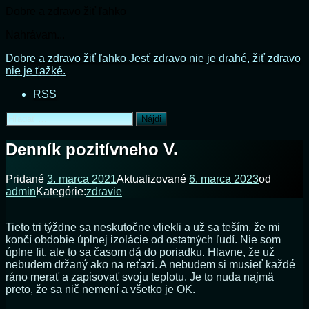
Dobre a zdravo žiť ľahko
Nahrávam...
Prejsť
Dobre a zdravo žiť ľahko
Jesť zdravo nie je drahé, žiť zdravo
na
nie je ťažké.
obsah
RSS
Hľadať:
Denník pozitívneho V.
Pridané
3. marca 2021
Aktualizované
6. marca 2023
od
admin
Kategórie:
zdravie
Tieto tri týždne sa neskutočne vliekli a už sa teším, že mi
končí obdobie úplnej izolácie od ostatných ľudí. Nie som
úplne fit, ale to sa časom dá do poriadku. Hlavne, že už
nebudem držaný ako na reťazi. A nebudem si musieť každé
ráno merať a zapisovať svoju teplotu. Je to nuda najmä
preto, že sa nič nemení a všetko je OK.