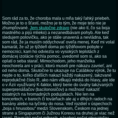
Som rád za to, že choroba mala u mňa taký ľahký priebeh.
Možno je to o šťastí, možno je to tým, že moje telo nie je
zhumpľované.
Jem skutočne zdravo
(nie ako tí, čo sa boja
mastného a pijú mlieko) a nezanedbávam pohyb. Ale keď
sledujem polovičku, ako je stále unavená a nevládna, tak
som rád, že ja musím oddychovať oveľa menej. Keď mi volal
kamarát, že už je týždeň doma po týždňovom pobyte v
nemocnici, kam ho odviezla vo vysokých teplotách z
domácej izolácie rýchla pomoc, uvedomil som si, ako sa
oplatí o seba starať. Mimochodom, jeho manželka
neochorela ani v práci, ktorú museli pre nákazu zavrieť, ani
od neho doma. Skutočne to ukazuje na Calábkov výrok, že tu
nejde o to, koľko ďalších nakazí každý nakazený, takzvané
reprodukčné číslo R, ako nám vtĺkajú médiá do hlavy, ale ide
o v Ázii využívaný K-faktor, ktorý berie do úvahy takzvaných
superprenášačov (bacilonosičov) a možnosť nakaziť
ostatných na hromadných podujatiach. Nie len na
koncertoch, v baroch či továrňach ale aj v dlhých radoch na
banány alebo na tyčinky do nosa. Veď rozdiel v úspechoch
„boja s hnusobou“ medzi Slovenskom, Českom na jednej
strane a Singapurom či Južnou Koreou na druhej je viac než
jasný. Rovnaký počet mŕtvych, násobný počet obyvateľov.