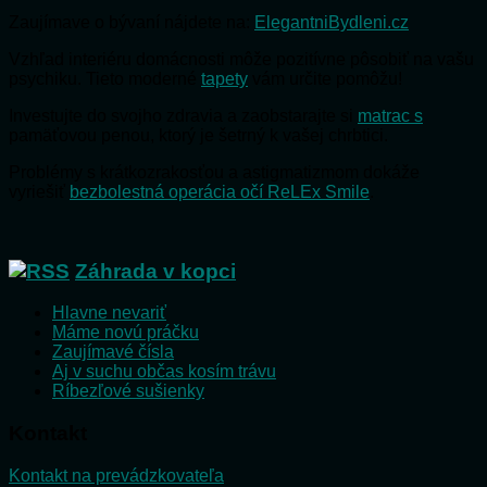
Zaujímave o bývaní nájdete na:
ElegantniBydleni.cz
Vzhľad interiéru domácnosti môže pozitívne pôsobiť na vašu
psychiku. Tieto moderné
tapety
vám určite pomôžu!
Investujte do svojho zdravia a zaobstarajte si
matrac s
pamäťovou penou, ktorý je šetrný k vašej chrbtici.
Problémy s krátkozrakosťou a astigmatizmom dokáže
vyriešiť
bezbolestná operácia očí ReLEx Smile
.
Záhrada v kopci
Hlavne nevariť
Máme novú práčku
Zaujímavé čísla
Aj v suchu občas kosím trávu
Ríbezľové sušienky
Kontakt
Kontakt na prevádzkovateľa