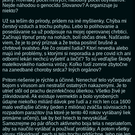
Nejde náhodou o genocídu Slovanov? A organizuje ju
niekto?
Už sa teším do prírody, prídem na iné myšlienky. Chýba mi
čerstvý vzduch a trochu pohybu. Lebo to polihovanie a
posedávanie sa už podpisuje na mojej operovanej chrbtici.
Začínajú tŕpnuť prsty na nohách, bolí občas driek. Našťastie
viem, že je to prvý príznak a že treba posilniť brušné a
chrbtové svalstvo. Ale čo ostatní ľudia? Ktorí nevedia alebo
majú iné problémy, s ktorými si neporadia a pre covid ich ani
odborní lekári nechcú vyšetriť a liečiť? To sú vedľajšie škody
matelkovského riadenia virózy. Koľko ľudí zomrie zbytočne
na zanedbané choroby srdca? Iných orgánov?
Pritom riešenie je rýchle a účinné. Nenechať telo vyčerpávať
bojom s vírusom ani nestrašiť ostatných nakazenými. Je to
utrieť stôl od prachu dezinfekčnou útierkou. Všetko živé je
zlikvidované. Ak existuje ivermektín a bolo vyrobených
údajne niekoľko miliárd dávok pre ľudí a z nich len cca 1600
malo vedľajšie účinky (jeden z milióna) zväčša súvisiacich s
rozpadom parazitov (na ktoré je tento 40 rokov vyrábaný liek
primárne určený), tak by bol hriech to nevyskúšať.
Samozrejme po pár dňoch aktívneho boja tela s nepriateľom,
aby sa naučilo vyrábať a používať protilátky. A potom všetky
vírusy zlikvidovať, nech si telo trochu oddýchne, lebo nie len