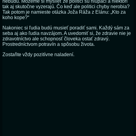
nebudú. Môžeme si myslieť že politici sú hlupáci a niektorí
tak aj skutočne vyzerajú. Čo keď ale politici chyby nerobia?
Tak potom je namieste otázka Joža Ráža z Elánu: „Kto za
koho kope?“
Nakoniec si ľudia budú musieť poradiť sami. Každý sám za
seba aj ako ľudia navzájom. A uvedomiť si, že zdravie nie je
zdravotníctvo ale schopnosť človeka ostať zdravý.
Prostredníctvom potravín a spôsobu života.
Zostaňte vždy pozitívne naladení.