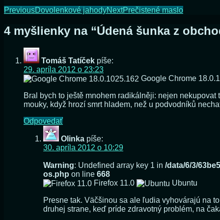
Previous
Dovolenkové jahody
Next
Prečistené maslo
4 myšlienky na “
Údená šunka z obch
Tomáš Tatíček
píše:
29. apríla 2012 o 23:23
Google Chrome 18.0.
Bral bych to ještě mnohem radikálněji: nejen nekupovat 
mouky, když hrozí smrt hladem, než u podvodníků nechat
Odpovedať
Olinka
píše:
30. apríla 2012 o 10:29
Warning
: Undefined array key 1 in
/data/6/3/63b
os.php
on line
668
Firefox 11.0
Ubuntu
Presne tak. Väčšinou sa ale ľudia vyhovárajú na to,
druhej strane, keď príde zdravotný problém, na čak