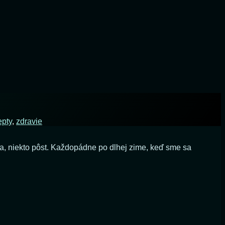
epty
,
zdravie
ácia, niekto pôst. Každopádne po dlhej zime, keď sme sa