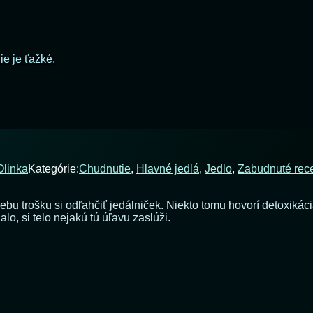
ie je ťažké.
Olinka
Kategórie:
Chudnutie
,
Hlavné jedlá
,
Jedlo
,
Zabudnuté rec
otrebu trošku si odľahčiť jedálniček. Niekto tomu hovorí detoxik
o, si telo nejakú tú úľavu zaslúži.