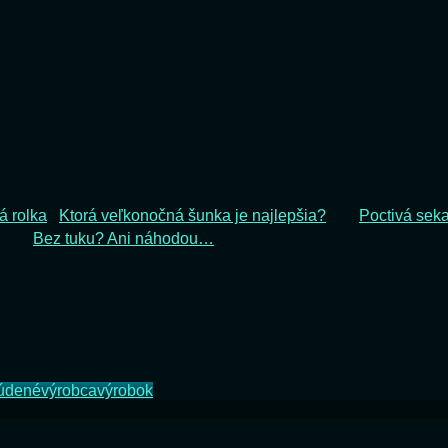
Ktorá veľkonočná šunka je najlepšia?
Poctivá seka
Bez tuku? Ani náhodou…
údené
výrobca
výrobok