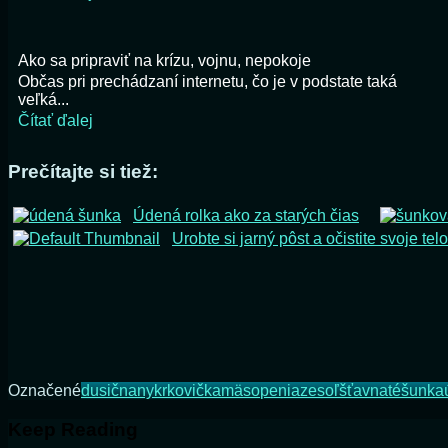
Ako sa pripraviť na krízu, vojnu, nepokoje
Občas pri prechádzaní internetu, čo je v podstate taká
veľká...
Čítať ďalej
Prečítajte si tiež:
Údená rolka ako za starých čias
Urobte si jarný pôst a očistite svoje telo
Označené
dusičnany
krkovička
mäso
peniaze
soľ
šťavnaté
šunka
Keep Reading