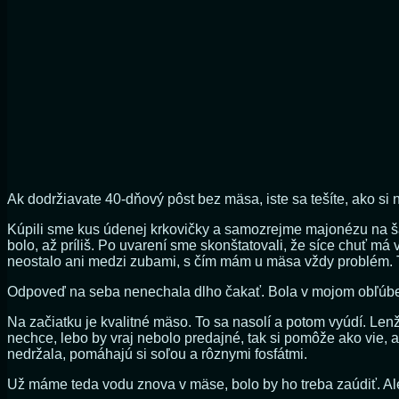
Ak dodržiavate 40-dňový pôst bez mäsa, iste sa tešíte, ako s
Kúpili sme kus údenej krkovičky a samozrejme majonézu na šalá
bolo, až príliš. Po uvarení sme skonštatovali, že síce chuť má
neostalo ani medzi zubami, s čím mám u mäsa vždy problém. Ta
Odpoveď na seba nenechala dlho čakať. Bola v mojom obľúbe
Na začiatku je kvalitné mäso. To sa nasolí a potom vyúdí. Len
nechce, lebo by vraj nebolo predajné, tak si pomôže ako vie,
nedržala, pomáhajú si soľou a rôznymi fosfátmi.
Už máme teda vodu znova v mäse, bolo by ho treba zaúdiť. Ale 