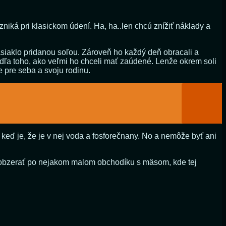
niká pri klasickom údení. Ha, ha..len chcú znížiť náklady a
nasiaklo pridanou soľou. Zároveň ho každý deň obracali a
podľa toho, ako veľmi ho chceli mať zaúdené. Lenže okrem soli
e pre seba a svoju rodinu.
keď je, že je v nej voda a fosforečnany. No a nemôže byť ani
oobzerať po nejakom malom obchodíku s mäsom, kde tej