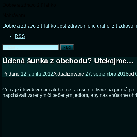
Dobre a zdravo žiť ľahko
Nahrávam...
Prejsť
Dobre a zdravo žiť ľahko
Jesť zdravo nie je drahé, žiť zdravo n
na
RSS
obsah
Hľadať:
Údená šunka z obchodu? Utekajme…
Pridané
12. apríla 2012
Aktualizované
27. septembra 2018
od
Či už je človek veriaci alebo nie, akosi intuitívne na jar má p
napchávali vareným či pečeným jedlom, aby nás vnútorne ohrial