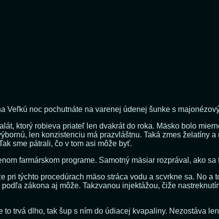
i na Veľkú noc pochutnáte na varenej údenej šunke s majonézový
t, ktorý robieva priateľ len dvakrát do roka. Mäsko bolo miern
 výbornú, len konzistenciu má prazvláštnu. Taká zmes želatíny a
k sme pátrali, čo v tom asi môže byť.
nom farmárskom programe. Samotný mäsiar rozprával, ako sa t
že pri týchto procedúrach mäso stráca vodu a scvrkne sa. No a 
 a podľa zákona aj môže. Takzvanou injektážou, čiže nastreknu
to trvá dlho, tak šup s ním do údiacej kvapaliny. Nezostáva len