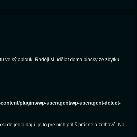
tů velký oblouk. Raději si udělat doma placky ze zbytku
-content/plugins/wp-useragent/wp-useragent-detect-
i do jedla dajú, je to pre nich príliš prácne a zdĺhavé. Na