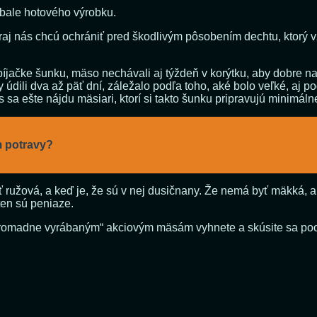
obale hotového výrobku.
raj nás chcú ochrániť pred škodlivým pôsobením dechtu, ktorý vz
abíjačke šunku, mäso nechávali aj týždeň v korýtku, aby dobre 
y údili dva až päť dní, záležalo podľa toho, aké bolo veľké, aj 
 sa ešte nájdu mäsiari, ktorí si takto šunku pripravujú minimáln
m potravy?
 ružová, a keď je, že sú v nej dusičnany. Že nemá byť mäkká, a 
ten sú peniaze.
 „hromadne vyrábaným“ akciovým mäsám vyhnete a skúsite sa p