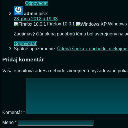
Odpovedať
admin
píše:
28. júna 2012 o 19:33
Firefox 10.0.1
Windows
Zaujímavý článok na podobnú tému bol uverejnený na 
Odpovedať
Spätné upozornenie:
Údená šunka z obchodu: utekajme 
Pridaj komentár
Vaša e-mailová adresa nebude zverejnená.
Vyžadované poli
Komentár
*
Meno
*