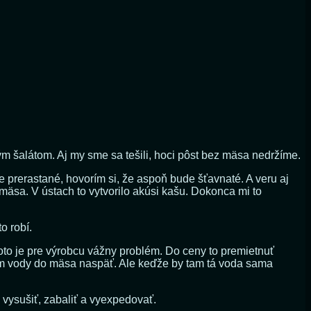
m šalátom. Aj my sme sa tešili, hoci pôst bez mäsa nedržíme.
e prerastané, hovorím si, že aspoň bude šťavnaté. A veru aj
 mäsa. V ústach to vytvorilo akúsi kašu. Dokonca mi to
o robí.
toto je pre výrobcu vážny problém. Do ceny to premietnuť
tím vody do mäsa naspäť. Ale keďže by tam tá voda sama
 vysušiť, zabaliť a vyexpedovať.