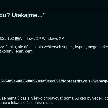
odu? Utekajme…
”
1025.162
Windows XP
tzv. šunku, ale dělat okolo veškerých super-, hyper-, megamarke
 korunu (ehm, cent)!
e5345-0f9e-4008-8009-3efaf0eec091/dobreazdravo.sk/web/wp
 že nemajú čas si všetko pripravovať doma. Aj keď by vedeli, čo s
anie u lekára si čas nájsť musia.