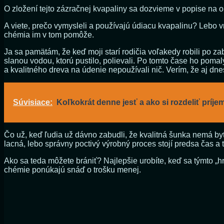
O zložení tejto zázračnej kvapaliny sa dozvieme v popise na 
A viete, prečo vymysleli a používajú údiacu kvapalinu? Lebo v
chémia im v tom pomôže.
Ja sa pamätám, že keď moji starí rodičia voľakedy robili po z
slanou vodou, ktorú pustilo, polievali. Po tomto čase ho pomal
a kvalitného dreva na údenie nepoužívali nič. Verím, že aj dnes
Súvisiace:
Koľkokrát denne jesť a ako si rozdeliť príje
Čo už, keď ľudia už dávno zabudli, že kvalitná šunka nemá byť
lacná, lebo správny poctivý výrobný proces stojí predsa čas a 
Ako sa teda môžete brániť? Najlepšie urobíte, keď sa týmto
chémie ponúkajú snáď o trošku menej.