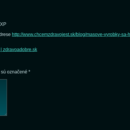
 XP
adrese
http://www.chcemzdravojest.sk/blog/masove-vyrobky-sa-
| zdravoadobre.sk
a sú označené
*