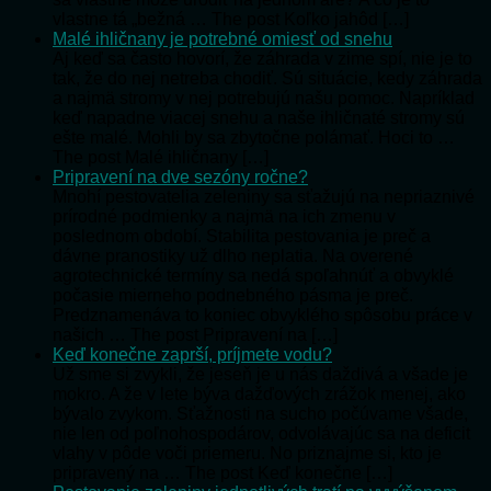
vlastne tá „bežná … The post Koľko jahôd […]
Malé ihličnany je potrebné omiesť od snehu
Aj keď sa často hovorí, že záhrada v zime spí, nie je to
tak, že do nej netreba chodiť. Sú situácie, kedy záhrada
a najmä stromy v nej potrebujú našu pomoc. Napríklad
keď napadne viacej snehu a naše ihličnaté stromy sú
ešte malé. Mohli by sa zbytočne polámať. Hoci to …
The post Malé ihličnany […]
Pripravení na dve sezóny ročne?
Mnohí pestovatelia zeleniny sa sťažujú na nepriaznivé
prírodné podmienky a najmä na ich zmenu v
poslednom období. Stabilita pestovania je preč a
dávne pranostiky už dlho neplatia. Na overené
agrotechnické termíny sa nedá spoľahnúť a obvyklé
počasie mierneho podnebného pásma je preč.
Predznamenáva to koniec obvyklého spôsobu práce v
našich … The post Pripravení na […]
Keď konečne zaprší, príjmete vodu?
Už sme si zvykli, že jeseň je u nás daždivá a všade je
mokro. A že v lete býva dažďových zrážok menej, ako
bývalo zvykom. Sťažnosti na sucho počúvame všade,
nie len od poľnohospodárov, odvolávajúc sa na deficit
vlahy v pôde voči priemeru. No priznajme si, kto je
pripravený na … The post Keď konečne […]