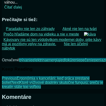
váhou...
Čítať ďalej
Prečítajte si tiež:
Paradajky nie len zo záhrady
Akné nie len na tvári
Prečo hľadáme dom na vidieku a nie v meste
Kávovary nie sú len výdobytkom modernej doby, pitie kávy
má aj pozitívny vplyv na zdravie.
Nie len účelný
nábytok
Označené
bývanie
elektrina
energia
jedlo
kúrenie
pečenie
peniaz
Keep Reading
Previous
Ergonómia v kancelárii: keď práca prestane
bolieť
Next
Ktoré výživové doplnky skutočne fungujú: prečo je
kreatín stále top voľbou
Komentáre