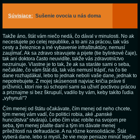
Súvisiace:
Sušenie ovocia u nás doma
Takže áno, štát vám niečo nedá, čo dával v minulosti. No ak
necestujete po celej republike, a to ani za prácou, tak vás
cesty a železnice a iné vybavenie infraštruktúry, nemusí
zaujímať. Ak sa zdravo stravujete a pijete (tie bylinkové čaje),
tak ani doktora často neuvidíte, takže vás zdravotníctvo
nezruinuje. Vlastne je to tak, že ak sa staráte sami o seba,
nečakáte, čo vám štát dá, tak vás nemusí trápiť, na čo tie
dane rozhajdákal, lebo to jednak neboli vaše dane, jednak to
nepotrebujete. Z mojej skúsenosti najviac kričia práve tí
príživníci, ktorí nie sú schopní sami sa uživiť poctivou prácou
a priznajme si bez škrupulí, vadilo by vám, keby takíto ľudia
„vyhynuli“?
Čím menej od štátu očakávate, čím menej od neho chcete,
tým menej vám vadí, čo politici robia, aké „panské
huncútstva“ stvárajú. Lebo čím viac robíte na svojom pre
seba, tým menej platíte daní a tým im dávate menej
príležitostí na defraudácie. A na rôzne konsolidácie. Štát
vyberá dane, lebo si myslí, že vie moje peniaze minúť lepšie