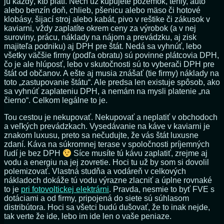
ju každý, kto platí. Nech už kupujete pozemok, tehly, auto
alebo benzín doň, chlieb, pšenicu alebo mäso či hotové
klobásy, šijací stroj alebo kabát, pivo v reštike či zákusok v
kaviarni, vždy zaplatíte okrem ceny za výrobok (a v nej
suroviny, prácu, náklady na nájom a prevádzku, aj zisk
majiteľa podniku) aj DPH pre štát. Nedá sa vyhnúť, lebo
všetky väčšie firmy (podľa obratu) sú povinne plátcovia DPH,
čo je ale hlúposť, lebo v skutočnosti sú to vyberači DPH pre
štát od občanov. A ešte aj musia znášať (tie firmy) náklady na
toto „zastupovanie štátu“. Ale predsa len existuje spôsob, ako
sa vyhnúť zaplateniu DPH, a nemám na mysli platenie „na
čierno“. Celkom legálne to je.
Tou cestou je nekupovať. Nekupovať a neplatiť v obchodoch
a veľkých prevádzkach. Vysedávanie na káve v kaviarni je
znakom luxusu, preto sa nečudujte, že vás štát luxusne
zdaní. Káva na súkromnej terase v spoločnosti príjemných
ľudí je bez DPH
Síce musíte tú kávu zaplatiť, zrejme aj
vodu a energiu na jej zovretie. Hoci tu už by som si dovolil
polemizovať. Vlastná studňa a vodáreň v celkových
nákladoch dokáže tú vodu výrazne zlacniť a úplne rovnaké
to je
pri fotovoltickej elektrárni
. Pravda, nesmie to byť FVE s
dotáciami a od firmy, pripojená do siete sú súhlasom
distribútora. Hoci sa všetci budú dušovať, že to inak nejde,
tak verte že ide, lebo im ide len o vaše peniaze.