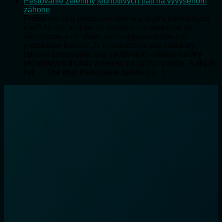
Pestovanie zeleniny jednotlivých tratí na vyvýšenom
záhone
Počuli ste už o pestovaní zeleniny podľa jednotlivých
tratí? Ak nie, vedzte, že to nemá nič spoločné so
železnicou a už vôbec nie s nejakou traťou pre
pretekárov-bežcov. Je to označenie pre zastaralý
spôsob pestovanie, vraj využívajúci odlišné nároky
jednotlivých druhov zeleniny na výživu v pôde. A aký to
má … The post Pestovanie zeleniny […]