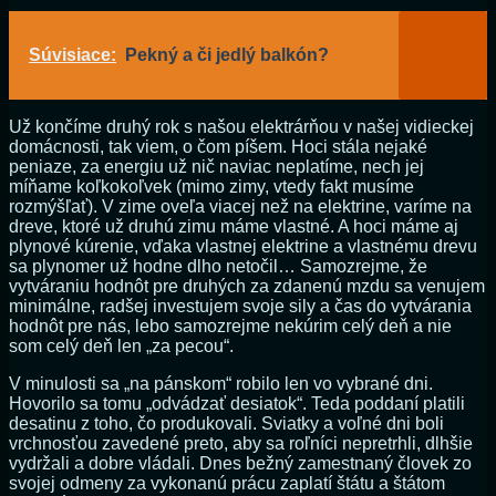
Súvisiace:
Pekný a či jedlý balkón?
Už končíme druhý rok s našou elektrárňou v našej vidieckej
domácnosti, tak viem, o čom píšem. Hoci stála nejaké
peniaze, za energiu už nič naviac neplatíme, nech jej
míňame koľkokoľvek (mimo zimy, vtedy fakt musíme
rozmýšľať). V zime oveľa viacej než na elektrine, varíme na
dreve, ktoré už druhú zimu máme vlastné. A hoci máme aj
plynové kúrenie, vďaka vlastnej elektrine a vlastnému drevu
sa plynomer už hodne dlho netočil… Samozrejme, že
vytváraniu hodnôt pre druhých za zdanenú mzdu sa venujem
minimálne, radšej investujem svoje sily a čas do vytvárania
hodnôt pre nás, lebo samozrejme nekúrim celý deň a nie
som celý deň len „za pecou“.
V minulosti sa „na pánskom“ robilo len vo vybrané dni.
Hovorilo sa tomu „odvádzať desiatok“. Teda poddaní platili
desatinu z toho, čo produkovali. Sviatky a voľné dni boli
vrchnosťou zavedené preto, aby sa roľníci nepretrhli, dlhšie
vydržali a dobre vládali. Dnes bežný zamestnaný človek zo
svojej odmeny za vykonanú prácu zaplatí štátu a štátom