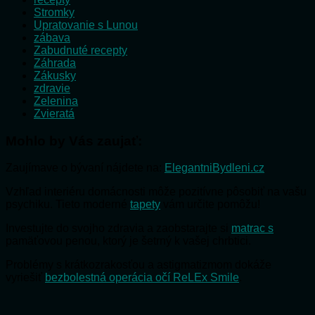
Stromky
Upratovanie s Lunou
zábava
Zabudnuté recepty
Záhrada
Zákusky
zdravie
Zelenina
Zvieratá
Mohlo by Vás zaujať:
Zaujímave o bývaní nájdete na:
ElegantniBydleni.cz
Vzhľad interiéru domácnosti môže pozitívne pôsobiť na vašu
psychiku. Tieto moderné
tapety
vám určite pomôžu!
Investujte do svojho zdravia a zaobstarajte si
matrac s
pamäťovou penou, ktorý je šetrný k vašej chrbtici.
Problémy s krátkozrakosťou a astigmatizmom dokáže
vyriešiť
bezbolestná operácia očí ReLEx Smile
.