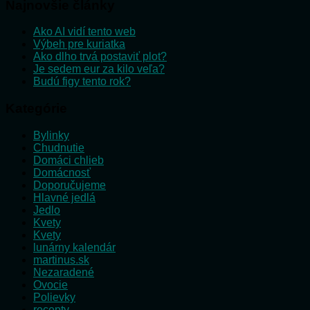
Najnovšie články
Ako AI vidí tento web
Výbeh pre kuriatka
Ako dlho trvá postaviť plot?
Je sedem eur za kilo veľa?
Budú figy tento rok?
Kategórie
Bylinky
Chudnutie
Domáci chlieb
Domácnosť
Doporučujeme
Hlavné jedlá
Jedlo
Kvety
Kvety
lunárny kalendár
martinus.sk
Nezaradené
Ovocie
Polievky
recepty