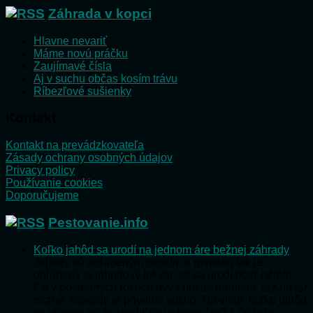
Záhrada v kopci
Hlavne nevariť
Máme novú práčku
Zaujímavé čísla
Aj v suchu občas kosím trávu
Ríbezľové sušienky
Kontakt
Kontakt na prevádzkovateľa
Zásady ochrany osobných údajov
Privacy policy
Používanie cookies
Doporučujeme
Pestovanie.info
Koľko jahôd sa urodí na jednom áre bežnej záhrady
Jahody sú obľúbeným ovocím a rovnako tak je
obľúbený aj jahodový lekvár, ak sa urodí dosť jahôd.
Čo v posledných rokoch býva občas problém, raz na jar
mrzne, inokedy je priveľmi sucho. No viete, koľko jahôd
sa vlastne môže urodiť na jednom áre? A čo je to