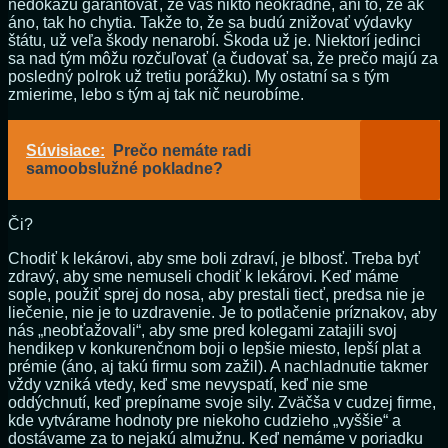
nedokážu garantovať, že vás nikto neokradne, ani to, že ak
áno, tak ho chytia. Takže to, že sa budú znižovať výdavky
štátu, už veľa škody nenarobí. Škoda už je. Niektorí jedinci
sa nad tým môžu rozčuľovať (a čudovať sa, že prečo majú za
posledný polrok už tretiu porážku). My ostatní sa s tým
zmierime, lebo s tým aj tak nič neurobíme.
Súvisiace:
Prečo nemáte radi
samoobslužné pokladne?
Či?
Chodiť k lekárovi, aby sme boli zdraví, je blbosť. Treba byť
zdravý, aby sme nemuseli chodiť k lekárovi. Keď máme
sople, použiť sprej do nosa, aby prestali tiecť, predsa nie je
liečenie, nie je to uzdravenie. Je to potlačenie príznakov, aby
nás „neobťažovali“, aby sme pred kolegami zatajili svoj
hendikep v konkurenčnom boji o lepšie miesto, lepší plat a
prémie (áno, aj takú firmu som zažil). A nachladnutie takmer
vždy vzniká vtedy, keď sme nevyspatí, keď nie sme
oddýchnutí, keď prepíname svoje sily. Zväčša v cudzej firme,
kde vytvárame hodnoty pre niekoho cudzieho „vyššie“ a
dostávame za to nejakú almužnu. Keď nemáme v poriadku