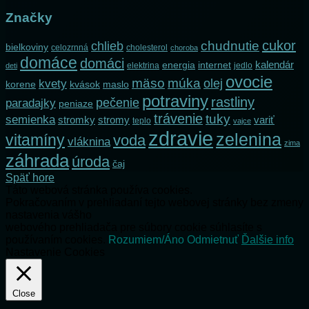
Značky
cukor
chlieb
chudnutie
bielkoviny
celozrnná
cholesterol
choroba
domáce
domáci
kalendár
internet
energia
elektrina
jedlo
deti
ovocie
mäso
múka
olej
kvety
korene
maslo
kvások
potraviny
rastliny
pečenie
paradajky
peniaze
trávenie
tuky
semienka
stromky
stromy
variť
teplo
vajce
zdravie
zelenina
vitamíny
voda
vláknina
zima
záhrada
úroda
čaj
Späť hore
Táto webová stránka používa cookies.
Pokračovaním v prehliadaní tejto webovej stránky bez zmeny
nastavenia vášho
webového prehliadača pre súbory cookie súhlasíte s
používaním cookies.
Rozumiem/Áno
Odmietnuť
Ďalšie info
Nastavenie Cookies
Close