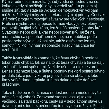
Kým v rodine sa manželia (snáď) vedia dohodnúť, na čo,
koľko a kedy si požičajú, aby to vedeli vrátiť a pri tom aj
slušne žiť, tak v štáte sa „vďaka“ demokratickým voľbám
môže každé štyri roky zmeniť vláda a tým aj priority. Čosi ako
„národný program rozvoja“ záväzný pre všetkých neexistuje.
Preto si myslím, že najlepšou formou vlády je osvietený
panovník, majiteľ všetkého, lenže náš posledný dobrý kráľ
Svätopluk nebol kráľ a kráľ nebol slovenský. Takže na
monarchiu sa spoliehať nemôžeme, na republiku podľa
posledného vývoja tiež asi nie, takže ostávame len my
samotní. Nikto iný nám nepomôže, každý nás chce len
ožobráčiť.
Takže
konsolidácia
znamená, že štátu chýbajú peniaze
(skôr budú chýbať, tak sa na to už teraz chystá) a tie sa dajú
„zohnať“ dvomi spôsobmi. Niekde ušetriť a niekde zarobiť.
Lenže štát nezarába, a štátne podniky niektorí politici dávno
predali, takže jediný zdroj príjmov štátu sú občania, lebo
firmy veľké dane neplatia, furt má dakto dajaké daňové
prázdniny.
Takže ľudskou rečou, niečo nedostaneme a niečo navyše
nám ešte aj zoberú. Zdravotná starostlivosť aj tak stojí
väčšinou za starú bačkoru, cesty sú v dezolátnom stave už
dávno a ani s tou bezpečnosťou to nevyzerá ružovo. Policajti