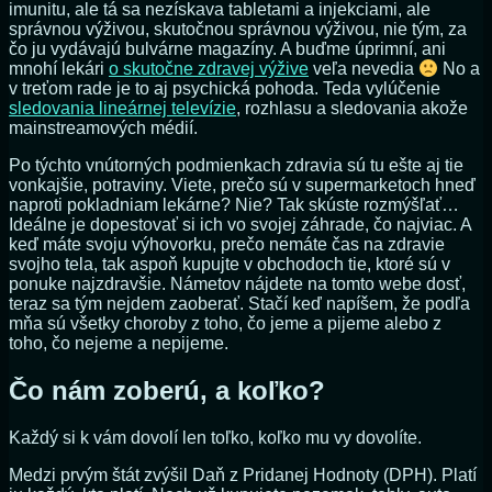
imunitu, ale tá sa nezískava tabletami a injekciami, ale
správnou výživou, skutočnou správnou výživou, nie tým, za
čo ju vydávajú bulvárne magazíny. A buďme úprimní, ani
mnohí lekári
o skutočne zdravej výžive
veľa nevedia
No a
v treťom rade je to aj psychická pohoda. Teda vylúčenie
sledovania lineárnej televízie
, rozhlasu a sledovania akože
mainstreamových médií.
Po týchto vnútorných podmienkach zdravia sú tu ešte aj tie
vonkajšie, potraviny. Viete, prečo sú v supermarketoch hneď
naproti pokladniam lekárne? Nie? Tak skúste rozmýšľať…
Ideálne je dopestovať si ich vo svojej záhrade, čo najviac. A
keď máte svoju výhovorku, prečo nemáte čas na zdravie
svojho tela, tak aspoň kupujte v obchodoch tie, ktoré sú v
ponuke najzdravšie. Námetov nájdete na tomto webe dosť,
teraz sa tým nejdem zaoberať. Stačí keď napíšem, že podľa
mňa sú všetky choroby z toho, čo jeme a pijeme alebo z
toho, čo nejeme a nepijeme.
Čo nám zoberú, a koľko?
Každý si k vám dovolí len toľko, koľko mu vy dovolíte.
Medzi prvým štát zvýšil Daň z Pridanej Hodnoty (DPH). Platí