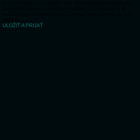
personal data via analytics, ads, other embedded contents
are termed as non-necessary cookies. It is mandatory to
procure user consent prior to running these cookies on your
website.
ULOŽIŤ A PRIJAŤ