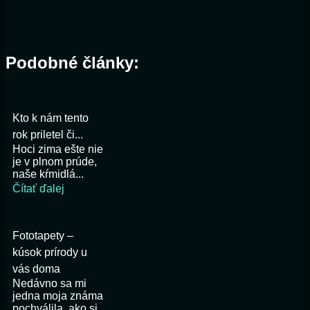
Podobné články:
Kto k nám tento
rok priletel či...
Hoci zima ešte nie
je v plnom prúde,
naše kŕmidlá...
Čítať ďalej
Fototapety –
kúsok prírody u
vás doma
Nedávno sa mi
jedna moja známa
pochválila, ako si