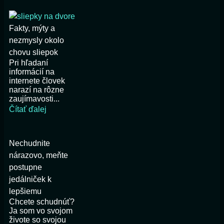
Fakty, mýty a
nezmysly okolo
chovu sliepok
Pri hľadaní
informácií na
internete človek
narazí na rôzne
zaujímavosti...
Čítať ďalej
Nechudnite
nárazovo, meňte
postupne
jedálniček k
lepšiemu
Chcete schudnúť?
Ja som vo svojom
živote so svojou