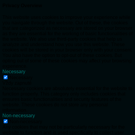
Privacy Overview
This website uses cookies to improve your experience while
you navigate through the website. Out of these, the cookies
that are categorized as necessary are stored on your browser
as they are essential for the working of basic functionalities of
the website. We also use third-party cookies that help us
analyze and understand how you use this website. These
cookies will be stored in your browser only with your consent.
You also have the option to opt-out of these cookies. But
opting out of some of these cookies may affect your browsing
experience.
Necessary
Necessary
Vždy zapnuté
Necessary cookies are absolutely essential for the website to
function properly. This category only includes cookies that
ensures basic functionalities and security features of the
website. These cookies do not store any personal
information.
Non-necessary
Non-necessary
Any cookies that may not be particularly necessary for the
website to function and is used specifically to collect user