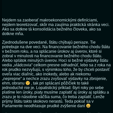
Nejdem sa zaoberať makroekonomickými definíciami,
nejdem teoretizovať, skôr ma zaujíma praktická stránka veci.
Ako sa dotkne tá konsolidácia bežného človeka, ako sa
dotkne mňa.
Zjednodušene povedané, štátu chýbajú peniaze. Tie
potrebuje na dve veci. Na financovanie bežného chodu štátu
v bežnom roku, a na splácanie úrokov aj úverov, ktoré si
zobral v minulosti na financovanie bežného chodu štátu.
Alebo splátok minulých úverov. Hoci si bežné výdavky štátu
vedia „vládcovia“ celkom presne odhadnúť, lebo sa z roka na
rok prudko nezvyšujú, s výnimkou toho, že by chceli postaviť
oveľa viac diaľníc, ako inokedy, alebo ak niekomu
„neprepne“ a nechce zrazu zvyšovať výdavky na zbrojenie,
ehm, obranu
, tak pri splácaní pôžičiek to také
jednoduché nie je. Lopatistický príklad: štyri roky po sebe
platíme len úroky, piaty musíme zaplatiť aj úroky aj splátku a
zrazu je to násobne väčšia suma, čo treba zaplatiť. Lenže
príjmy štátu takto skokovo nerastú. Teda pokiaľ sa v
Parlamente neodhlasuje prudké zvýšenie daní