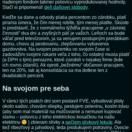
riadeným fondom takmer polovicu vyprodukovanej hodnoty.
Stačí si pripomenúť
deň daňovej slobody
.
Keďže sa dane a odvody platia percentom zo zárobku, platí
priama úmera, že čím menej robíte, tým menej platíte. Skúste
si predstaviť, že z normálneho týždňa pracujeme „v závislej
činnosti“ dva dni a zvyšných päť je vašich. Leňoch sa bude
váľať pred televízorom, ja sa venujem postupným prerábkam
domu, chovu aj pestovaniu, zlepšovaniu vybavenia
gazdovstva. Na svojom pozemku vo svojom čase si
zadovážim svojimi rukami veľa z toho, čo ostatný musia platiť
(a DPH s tým) peniazmi, ktoré zarobili v nejakej firme (kde
ich rovno zdanili). Ak oproti „bežnému“ občanovi pracujem,
len na 20%, tak aj konsolidácia sa ma dotkne len z
dvadsiatich percent.
Na svojom pre seba
V rámci tých piatich dní som postavil FVE, vybudoval ploty
okolo sadov, chovám sliepky, pestujem zeleninu, kosím trávu
(aby som mal materiál na mulčovanie a nemusel kupovať
slamu – polovicu z toho elektrickou kosačkou na našu
elektrinu
) zbieram slivky a
pečiem slivkový lekvár
. Ale
tiež ríbezľový a jahodový, teda produkujem potraviny. Ovocie