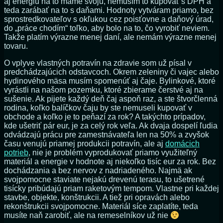
aj energiu na to máme svoju, nemusím to kupovať s DPH a
teda zarábať na to s daňami. Hodnoty vytváram priamo, bez
sprostredkovateľov s okľukou cez poisťovne a daňový úrad,
do „práce chodím“ toľko, aby bolo na to, čo vyrobiť neviem.
Takže platím výrazne menej daní, ale nemám výrazne menej
tovaru.
O vplyve vlastných potravín na zdravie som už písal v
predchádzajúcich odstavcoch. Okrem zeleniny či vajec alebo
hydinového mäsa musím spomenúť aj čaje. Bylinkové, ktoré
vyrástli na našom pozemku, ktoré zbierame čerstvé aj na
sušenie. Ak pijete každý deň čaj aspoň raz, a ste štvorčlenná
rodina, koľko balíčkov čaju by ste nemuseli kupovať v
obchode a koľko je to peňazí za rok? A takýchto prípadov,
kde ušetriť pár eur, je za celý rok veľa. Ak dvaja dospelí ľudia
odvádzajú prácu pre zamestnávateľa len na 50% a zvyšok
času venujú priamej produkcii potravín, ale aj
domácich
potrieb
, nie je problém vyprodukovať priamo využiteľný
materiál a energie v hodnote aj niekoľko tisíc eur za rok. Bez
dochádzania a bez nervov z nadriadeného. Najmä ak
svojpomocne staviate nejakú drevenú terasu, to ušetrené
tisícky pribúdajú priam raketovým tempom. Vlastne pri každej
stavbe, objekte, konštrukcii. A tiež pri opravách alebo
rekonštrukcii svojpomocne. Materiál síce zaplatíte, teda
musíte naň zarobiť, ale na remeselníkov už nie