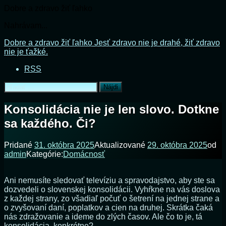
Dobre a zdravo žiť ľahko
Nahrávam...
Prejsť
Dobre a zdravo žiť ľahko
Jesť zdravo nie je drahé, žiť zdravo
na
nie je ťažké.
obsah
RSS
Hľadať:
Konsolidácia nie je len slovo. Dotkne
sa každého. Či?
Pridané
31. októbra 2025
Aktualizované
29. októbra 2025
od
admin
Kategórie:
Domácnosť
Ani nemusíte sledovať televíziu a spravodajstvo, aby ste sa
dozvedeli o slovenskej konsolidácii. Vyhŕkne na vás doslova
z každej strany, zo všadiaľ počuť o šetrení na jednej strane a
o zvyšovaní daní, poplatkov a cien na druhej. Skrátka čaká
nás zdražovanie a ideme do zlých časov. Ale čo to je, tá
konsolidácia, konkrétne?