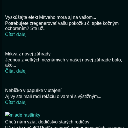
Vyskúšajte efekt Mŕtveho mora aj na vašom...
Potrebujete zregenerovať vašu pokožku či trpíte kožným
ochorením? Ste už...
Čítať ďalej
Mrkva z novej záhrady
Jednou z veľkých neznámych v našej novej záhrade bolo,
ako...
Čítať ďalej
Nebíčko v papuľke v utajení
Aj vy ste mali radi reláciu o varení s výstižným...
Čítať ďalej
Chcú nám vziať dedičstvo starých rodičov
Už ste to počuli? Podľa najnovšie pripravovaných zákonov