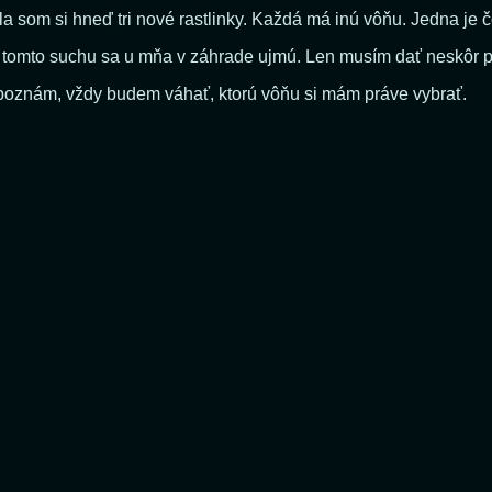
ila som si hneď tri nové rastlinky. Každá má inú vôňu. Jedna je
v tomto suchu sa u mňa v záhrade ujmú. Len musím dať neskôr p
 poznám, vždy budem váhať, ktorú vôňu si mám práve vybrať.