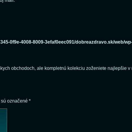
j mail.
e5345-0f9e-4008-8009-3efaf0eec091/dobreazdravo.sk/web/wp
kych obchodoch, ale kompletnú kolekciu zoženiete najlepšie v 
a sú označené
*