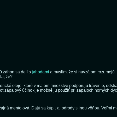
O záhon sa delí s
jahodami
a myslím, že si navzájom rozumejú. 
la, že?
rické oleje, ktoré v malom množstve podporujú trávenie, odstraň
otizápalový účinok je možné ju použiť pri zápaloch horných dých
ná mentolová. Dajú sa kúpiť aj odrody s inou vôňou. Veľmi ma t