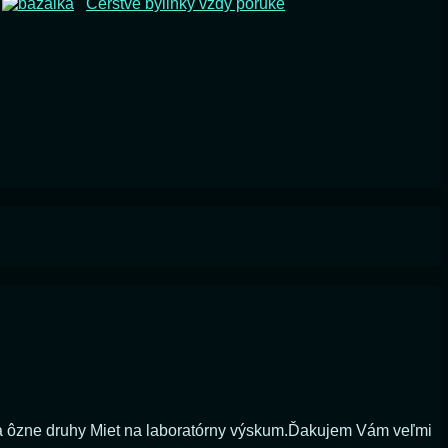
Čerstvé bylinky vždy poruke
la ôzne druhy Miet na laboratórny výskum.Ďakujem Vám veľmi