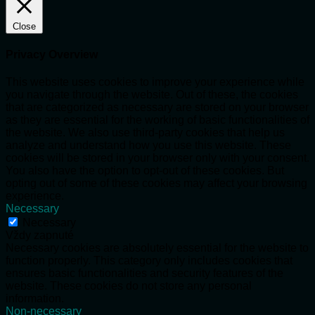
Close
Privacy Overview
This website uses cookies to improve your experience while
you navigate through the website. Out of these, the cookies
that are categorized as necessary are stored on your browser
as they are essential for the working of basic functionalities of
the website. We also use third-party cookies that help us
analyze and understand how you use this website. These
cookies will be stored in your browser only with your consent.
You also have the option to opt-out of these cookies. But
opting out of some of these cookies may affect your browsing
experience.
Necessary
Necessary
Vždy zapnuté
Necessary cookies are absolutely essential for the website to
function properly. This category only includes cookies that
ensures basic functionalities and security features of the
website. These cookies do not store any personal
information.
Non-necessary