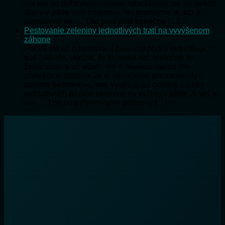
nie len od poľnohospodárov, odvolávajúc sa na deficit
vlahy v pôde voči priemeru. No priznajme si, kto je
pripravený na … The post Keď konečne […]
Pestovanie zeleniny jednotlivých tratí na vyvýšenom
záhone
Počuli ste už o pestovaní zeleniny podľa jednotlivých
tratí? Ak nie, vedzte, že to nemá nič spoločné so
železnicou a už vôbec nie s nejakou traťou pre
pretekárov-bežcov. Je to označenie pre zastaralý
spôsob pestovanie, vraj využívajúci odlišné nároky
jednotlivých druhov zeleniny na výživu v pôde. A aký to
má … The post Pestovanie zeleniny […]