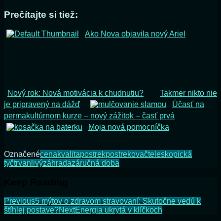
Prečítajte si tiež:
Ako Nova objavila nový Ariel
Nový rok: Nová motivácia k chudnutiu?
Takmer nikto nie
je pripravený na dážď
Účasť na
permakultúrnom kurze – nový zážitok – časť prvá
Moja nová pomocníčka
Označené
cena
kvalita
postrek
postrekovač
teleskopická
tyč
trvanlivý
záhrada
záručná doba
Keep Reading
Previous
5 mýtov o zdravom stravovaní: Skutočne vedú k
štíhlej postave?
Next
Energia ukrytá v klíčkoch