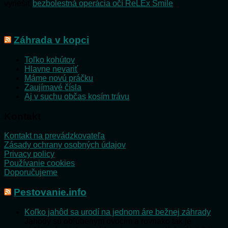
vyriešiť
bezbolestná operácia očí ReLEx Smile
.
Záhrada v kopci
Toľko kohútov
Hlavne nevariť
Máme novú práčku
Zaujímavé čísla
Aj v suchu občas kosím trávu
Kontakt
Kontakt na prevádzkovateľa
Zásady ochrany osobných údajov
Privacy policy
Používanie cookies
Doporučujeme
Pestovanie.info
Koľko jahôd sa urodí na jednom áre bežnej záhrady
Jahody sú obľúbeným ovocím a rovnako tak je