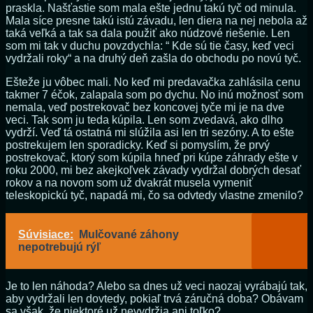
praskla. Našťastie som mala ešte jednu takú tyč od minula.
Mala síce presne takú istú závadu, len diera na nej nebola až
taká veľká a tak sa dala použiť ako núdzové riešenie. Len
som mi tak v duchu povzdychla: “ Kde sú tie časy, keď veci
vydržali roky“ a na druhý deň zašla do obchodu po novú tyč.
Ešteže ju vôbec mali. No keď mi predavačka zahlásila cenu
takmer 7 éčok, zalapala som po dychu. No inú možnosť som
nemala, veď postrekovač bez koncovej tyče mi je na dve
veci. Tak som ju teda kúpila. Len som zvedavá, ako dlho
vydrží. Veď tá ostatná mi slúžila asi len tri sezóny. A to ešte
postrekujem len sporadicky. Keď si pomyslím, že prvý
postrekovač, ktorý som kúpila hneď pri kúpe záhrady ešte v
roku 2000, mi bez akejkoľvek závady vydržal dobrých desať
rokov a na novom som už dvakrát musela vymeniť
teleskopickú tyč, napadá mi, čo sa odvtedy vlastne zmenilo?
Súvisiace:
Mulčované záhony
nepotrebujú rýľ
Je to len náhoda? Alebo sa dnes už veci naozaj vyrábajú tak,
aby vydržali len dovtedy, pokiaľ trvá záručná doba? Obávam
sa však, že niektoré už nevydržia ani toľko?