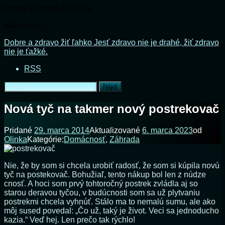
Dobre a zdravo žiť ľahko
Nahrávam...
Prejsť
Dobre a zdravo žiť ľahko
Jesť zdravo nie je drahé, žiť zdravo
na
nie je ťažké.
obsah
RSS
Hľadať:
Nová tyč na takmer nový postrekovač
Pridané
29. marca 2014
Aktualizované
6. marca 2023
od
Olinka
Kategórie:
Domácnosť
,
Záhrada
Nie, že by som si chcela urobiť radosť, že som si kúpila novú
tyč na postekovač. Bohužiaľ, tento nákup bol len z núdze
cnosť. A hoci som prvý tohtoročný postrek zvládla aj so
starou deravou tyčou, v budúcnosti som sa už plytvaniu
postrekmi chcela vyhnúť. Stálo ma to nemalú sumu, ale ako
môj sused povedal: „Čo už, taký je život. Veci sa jednoducho
kazia.“ Veď hej. Len prečo tak rýchlo!