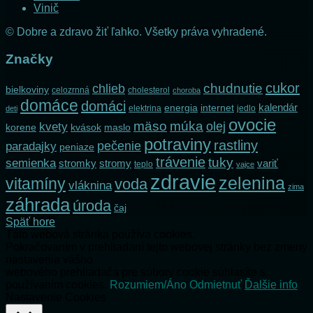
Vinič
© Dobre a zdravo žiť ľahko. Všetky práva vyhradené.
Značky
cukor
chlieb
chudnutie
bielkoviny
celozrnná
cholesterol
choroba
domáce
domáci
kalendár
internet
energia
elektrina
jedlo
deti
ovocie
mäso
múka
olej
kvety
korene
maslo
kvások
potraviny
rastliny
pečenie
paradajky
peniaze
trávenie
tuky
semienka
stromky
stromy
variť
teplo
vajce
zdravie
zelenina
vitamíny
voda
vláknina
zima
záhrada
úroda
čaj
Späť hore
Táto webová stránka používa cookies.
Pokračovaním v prehliadaní tejto webovej stránky bez zmeny
nastavenia vášho
webového prehliadača pre súbory cookie súhlasíte s
používaním cookies.
Rozumiem/Áno
Odmietnuť
Ďalšie info
Nastavenie Cookies