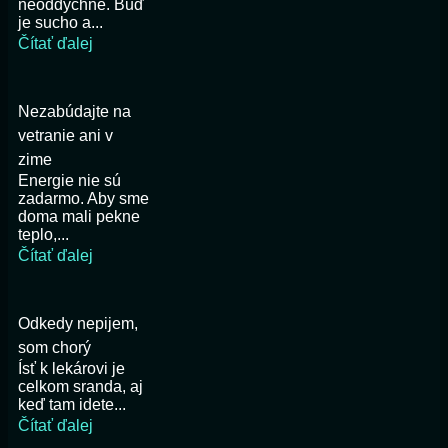
neoddýchne. Buď
je sucho a...
Čítať ďalej
Nezabúdajte na
vetranie ani v
zime
Energie nie sú
zadarmo. Aby sme
doma mali pekne
teplo,...
Čítať ďalej
Odkedy nepijem,
som chorý
Ísť k lekárovi je
celkom sranda, aj
keď tam idete...
Čítať ďalej