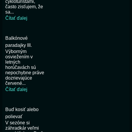
cykloturistami,
často zisťujem, že
sa...
Čítať ďalej
Balkónové
paradajky III.
Výborným
osviežením v
letných
horúčavách sú
nepochybne práve
dozrievajúce
červené...
Čítať ďalej
Buď kosiť alebo
polievať
V sezóne si
záhradkár veľmi