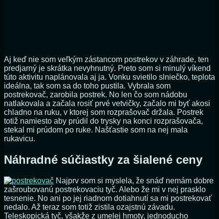
Aj keď nie som veľkým zástancom postrekov v záhrade, ten
predjarný je skrátka nevyhnutný. Preto som si minulý víkend
túto aktivitu naplánovala aj ja. Vonku svietilo slniečko, teplota
ideálna, tak som sa do toho pustila. Vybrala som
postrekovač, zarobila postrek. No len čo som nádobu
natlakovala a začala rosiť prvé vetvičky, začalo mi byť akosi
chladno na ruku, v ktorej som rozprašovač držala. Postrek
totiž namiesto aby prúdil do trysky na konci rozprašovača,
stekal mi prúdom po ruke. Našťastie som na nej mala
rukavicu.
Náhradné súčiastky za šialené ceny
Najprv som si myslela, že snáď nemám dobre
zašroubovanú postrekovaciu tyč. Alebo že mi v nej prasklo
tesnenie. No ani po jej riadnom dotiahnutí sa mi postrekovať
nedalo. Až teraz som totiž zistila ozajstnú závadu.
Teleskopická tyč, všakže z umelej hmoty, jednoducho