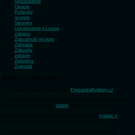
Nezaradené
Ovocie
Polievky
recepty
Stromky
Upratovanie s Lunou
zábava
Zabudnuté recepty
Záhrada
Zákusky
zdravie
Zelenina
Zvieratá
Mohlo by Vás zaujať:
Zaujímave o bývaní nájdete na:
ElegantniBydleni.cz
Vzhľad interiéru domácnosti môže pozitívne pôsobiť na vašu
psychiku. Tieto moderné
tapety
vám určite pomôžu!
Investujte do svojho zdravia a zaobstarajte si
matrac s
pamäťovou penou, ktorý je šetrný k vašej chrbtici.
Problémy s krátkozrakosťou a astigmatizmom dokáže