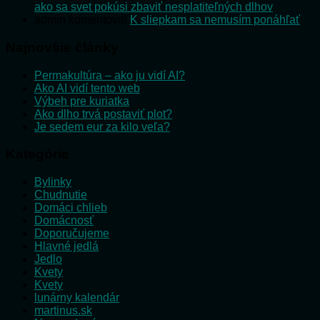
ako sa svet pokúsi zbaviť nesplatiteľných dlhov
admin
komentoval
K sliepkam sa nemusím ponáhľať
Najnovšie články
Permakultúra – ako ju vidí AI?
Ako AI vidí tento web
Výbeh pre kuriatka
Ako dlho trvá postaviť plot?
Je sedem eur za kilo veľa?
Kategórie
Bylinky
Chudnutie
Domáci chlieb
Domácnosť
Doporučujeme
Hlavné jedlá
Jedlo
Kvety
Kvety
lunárny kalendár
martinus.sk