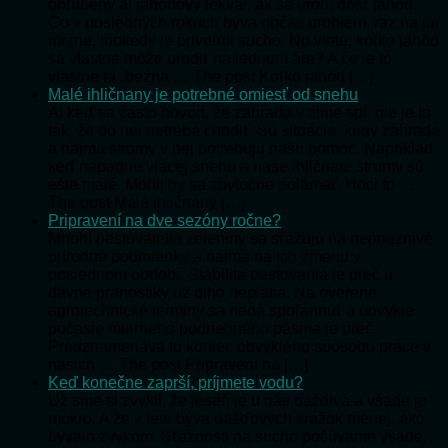
obľúbený aj jahodový lekvár, ak sa urodí dosť jahôd.
Čo v posledných rokoch býva občas problém, raz na jar
mrzne, inokedy je priveľmi sucho. No viete, koľko jahôd
sa vlastne môže urodiť na jednom áre? A čo je to
vlastne tá „bežná … The post Koľko jahôd […]
Malé ihličnany je potrebné omiesť od snehu
Aj keď sa často hovorí, že záhrada v zime spí, nie je to
tak, že do nej netreba chodiť. Sú situácie, kedy záhrada
a najmä stromy v nej potrebujú našu pomoc. Napríklad
keď napadne viacej snehu a naše ihličnaté stromy sú
ešte malé. Mohli by sa zbytočne polámať. Hoci to …
The post Malé ihličnany […]
Pripravení na dve sezóny ročne?
Mnohí pestovatelia zeleniny sa sťažujú na nepriaznivé
prírodné podmienky a najmä na ich zmenu v
poslednom období. Stabilita pestovania je preč a
dávne pranostiky už dlho neplatia. Na overené
agrotechnické termíny sa nedá spoľahnúť a obvyklé
počasie mierneho podnebného pásma je preč.
Predznamenáva to koniec obvyklého spôsobu práce v
našich … The post Pripravení na […]
Keď konečne zaprší, príjmete vodu?
Už sme si zvykli, že jeseň je u nás daždivá a všade je
mokro. A že v lete býva dažďových zrážok menej, ako
bývalo zvykom. Sťažnosti na sucho počúvame všade,