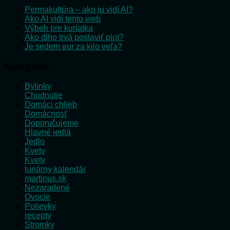
Permakultúra – ako ju vidí AI?
Ako AI vidí tento web
Výbeh pre kuriatka
Ako dlho trvá postaviť plot?
Je sedem eur za kilo veľa?
Kategórie
Bylinky
Chudnutie
Domáci chlieb
Domácnosť
Doporučujeme
Hlavné jedlá
Jedlo
Kvety
Kvety
lunárny kalendár
martinus.sk
Nezaradené
Ovocie
Polievky
recepty
Stromky