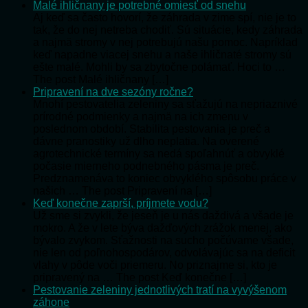
Malé ihličnany je potrebné omiesť od snehu
Aj keď sa často hovorí, že záhrada v zime spí, nie je to
tak, že do nej netreba chodiť. Sú situácie, kedy záhrada
a najmä stromy v nej potrebujú našu pomoc. Napríklad
keď napadne viacej snehu a naše ihličnaté stromy sú
ešte malé. Mohli by sa zbytočne polámať. Hoci to …
The post Malé ihličnany […]
Pripravení na dve sezóny ročne?
Mnohí pestovatelia zeleniny sa sťažujú na nepriaznivé
prírodné podmienky a najmä na ich zmenu v
poslednom období. Stabilita pestovania je preč a
dávne pranostiky už dlho neplatia. Na overené
agrotechnické termíny sa nedá spoľahnúť a obvyklé
počasie mierneho podnebného pásma je preč.
Predznamenáva to koniec obvyklého spôsobu práce v
našich … The post Pripravení na […]
Keď konečne zaprší, príjmete vodu?
Už sme si zvykli, že jeseň je u nás daždivá a všade je
mokro. A že v lete býva dažďových zrážok menej, ako
bývalo zvykom. Sťažnosti na sucho počúvame všade,
nie len od poľnohospodárov, odvolávajúc sa na deficit
vlahy v pôde voči priemeru. No priznajme si, kto je
pripravený na … The post Keď konečne […]
Pestovanie zeleniny jednotlivých tratí na vyvýšenom
záhone