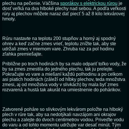
plechu na pečenie. Väčšina
sporákov s elektrickou rúrou
je
dosť veľká na dva hlboké plechy nad sebou. A podľa veľkosti
rúry aj plechov môžete naraz dať piecť 5 až 8 kilo lekvárovej
hmoty.
Rúru nastavte na teplotu 200 stupňov a horný aj spodný
ohrev a keď začne zmes vrieť, teplotu znížte tak, aby ste
udržali zmes v miernom vare. Zhruba raz za pol hodinu
zľahka premiešajte.
Približne po troch hodinách by sa malo odpariť toľko vody, že
by sa zmes zmestila do jedného plechu, tak ju prelejte.
Pokračujte vo vare a miešaní každú polhodinu a po celkom
asi piatich hodinách (záleží od hĺbky plechov, teda množstva
zmesi, aj od množstva vody v slivkách) by mala byť zmes
rozvarená a hustá tak akurát na umiestnenie do pohárikov.
Zatvorené poháre so slivkovým lekvárom položte na hlboký
plech v rúre tak, aby sa nedotýkali navzájom ani okrajov
plechu a zalejte do dvoch centimetrov vodou. Priveďte vodu
do varu a od tohto momentu udržujte var desať minút. Tým