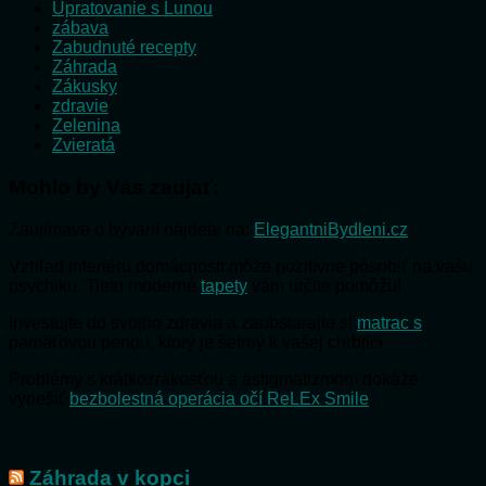
Upratovanie s Lunou
zábava
Zabudnuté recepty
Záhrada
Zákusky
zdravie
Zelenina
Zvieratá
Mohlo by Vás zaujať:
Zaujímave o bývaní nájdete na:
ElegantniBydleni.cz
Vzhľad interiéru domácnosti môže pozitívne pôsobiť na vašu
psychiku. Tieto moderné
tapety
vám určite pomôžu!
Investujte do svojho zdravia a zaobstarajte si
matrac s
pamäťovou penou, ktorý je šetrný k vašej chrbtici.
Problémy s krátkozrakosťou a astigmatizmom dokáže
vyriešiť
bezbolestná operácia očí ReLEx Smile
.
Záhrada v kopci