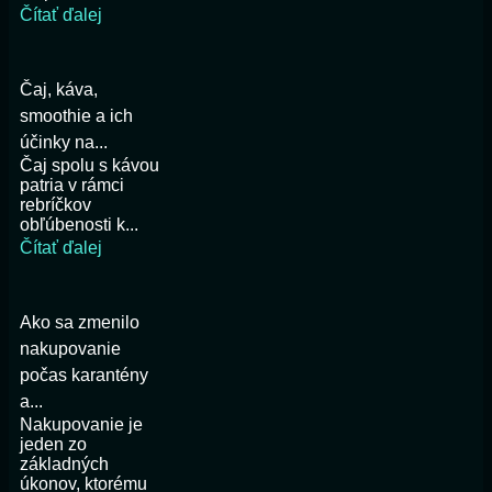
Čítať ďalej
Čaj, káva,
smoothie a ich
účinky na...
Čaj spolu s kávou
patria v rámci
rebríčkov
obľúbenosti k...
Čítať ďalej
Ako sa zmenilo
nakupovanie
počas karantény
a...
Nakupovanie je
jeden zo
základných
úkonov, ktorému