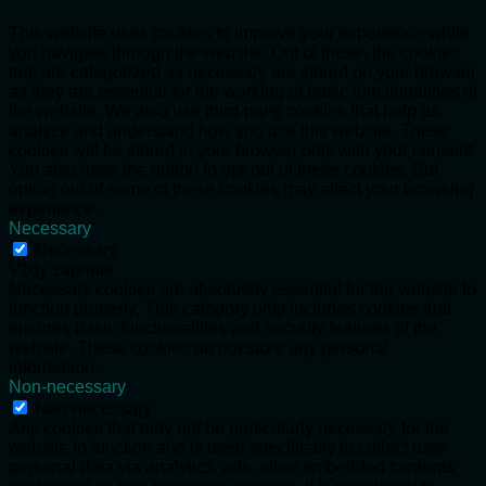
This website uses cookies to improve your experience while
you navigate through the website. Out of these, the cookies
that are categorized as necessary are stored on your browser
as they are essential for the working of basic functionalities of
the website. We also use third-party cookies that help us
analyze and understand how you use this website. These
cookies will be stored in your browser only with your consent.
You also have the option to opt-out of these cookies. But
opting out of some of these cookies may affect your browsing
experience.
Necessary
Necessary
Vždy zapnuté
Necessary cookies are absolutely essential for the website to
function properly. This category only includes cookies that
ensures basic functionalities and security features of the
website. These cookies do not store any personal
information.
Non-necessary
Non-necessary
Any cookies that may not be particularly necessary for the
website to function and is used specifically to collect user
personal data via analytics, ads, other embedded contents