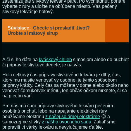
zasterilizujete slivkový lekvár v pare. Po vychladnutí poháre
vyberte z rúry a uložte na obľúbené miesto. Vás pečený
slivkový lekvár je hotový.
Súvisiace:
Chcete si presladiť život?
Urobte si mätový sirup
A či si ho dáte na
kváskový chlieb
s maslom alebo do buchiet
či pripravíte slivkové dedele, je na vás.
Hoci celkový čas prípravy slivkového lekvára je dlhý, čas,
ktorý mu musíte venovať vy osobne, je týmto spôsobom
prípravy krátky. Celý čas sa môžete v dome alebo okolo neho
venovať čomukoľvek inému, len občas očkom mrknete, či sa
na plechu varí.
Pre nás má čaro prípravy slivkového lekváru pečením
osobitnú príchuť, lebo na napájanie elektrickej rúry
používame elektrinu
z našej solárnej elektrárne
😉 a
samozrejme slivky
z nášho ovocného sadu
. Zatiaľ sme
pripravili tri várky lekváru a nevylučujeme ďalšie.