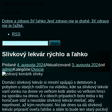
Dobre a zdravo žiť ľahko
Nahrávam...
Prejsť
Dobre a zdravo žiť ľahko
Jesť zdravo nie je drahé, žiť zdravo
na
nie je ťažké.
obsah
RSS
Hľadať:
Slivkový lekvár rýchlo a ľahko
Pridané
4. augusta 2024
Aktualizované
3. augusta 2024
od
admin
Kategórie:
Ovocie
Domáci slivkový lekvár si mnohí spájajú s detstvom a
pobytom u starých rodičov na vidieku, kde sa slivkový lekvár
varil vonku na dvore vo veľkom kotli alebo vo veľkom hrnci
na sporáku na drevo. A v oboch prípadoch bolo treba v tej
horúčave stáť a neustále slivkový lekvár miešať, aby
neprihorel, až kým nezhustol. No tak dnes sa dá slivkový
lekvár pripraviť oveľa ľahšie a stále to bude ten starý poctivý