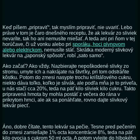
Keď píšem „pripraviť“, tak myslím pripraviť, nie uvariť. Lebo
práve v tom je čaro dnešného receptu, že ak lekvár zo sliviek
nevaríte, tak ho ani nemusíte miešať. A teda ani pri ňom v tej
horúčave, či už vonku alebo pri
sporáku, hoci plynovom
alebo elektrickom
, nemusíte stáť. Skrátka moderný slivkový
lekvár na „japonský spôsob“, robí „sato samo“.
Ako začať? Ako vždy. Nazbierajte nepoškodené slivky zo
stromu, umyte ich a nakrájate na štvrťky, pri tom odstráňte
kôstku. Potom do zmesi nasypte trochu krištáľového cukru,
niekto dáva toľko, koľko je slivák, ale podľa mňa je to priveľa,
u nás stačí cca 20%, teda na päť kilo sliviek kilo cukru. Takto
pripravená hmota by mohla postáť z večera do rána v
prikrytom hrnci, ale ak sa ponáhľate, rovno dajte slivkový
lekvár piecť.
Áno, dobre čítate, tento lekvár sa pečie. Tesne pred pečením
do zmesi zamiešajte 1% octa koncentrácie 8%, teda na päť
kilo ovocia s cukrom 50 ml octa. A potom vylejte do hlbokého