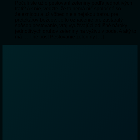
Počuli ste už o pestovaní zeleniny podľa jednotlivých
tratí? Ak nie, vedzte, že to nemá nič spoločné so
železnicou a už vôbec nie s nejakou traťou pre
pretekárov-bežcov. Je to označenie pre zastaralý
spôsob pestovanie, vraj využívajúci odlišné nároky
jednotlivých druhov zeleniny na výživu v pôde. A aký to
má … The post Pestovanie zeleniny […]