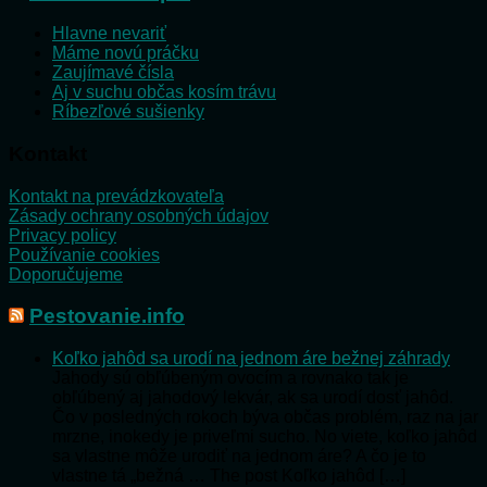
Hlavne nevariť
Máme novú práčku
Zaujímavé čísla
Aj v suchu občas kosím trávu
Ríbezľové sušienky
Kontakt
Kontakt na prevádzkovateľa
Zásady ochrany osobných údajov
Privacy policy
Používanie cookies
Doporučujeme
Pestovanie.info
Koľko jahôd sa urodí na jednom áre bežnej záhrady
Jahody sú obľúbeným ovocím a rovnako tak je
obľúbený aj jahodový lekvár, ak sa urodí dosť jahôd.
Čo v posledných rokoch býva občas problém, raz na jar
mrzne, inokedy je priveľmi sucho. No viete, koľko jahôd
sa vlastne môže urodiť na jednom áre? A čo je to
vlastne tá „bežná … The post Koľko jahôd […]