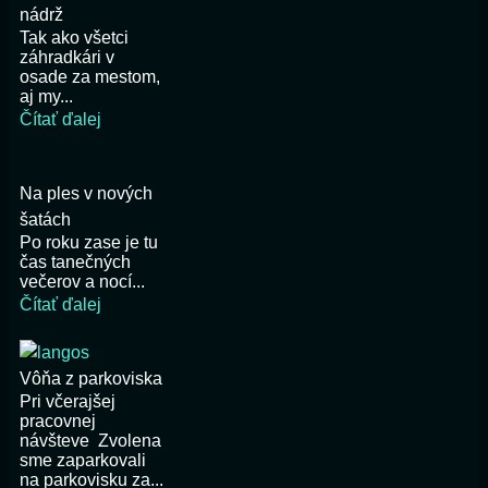
nádrž
Tak ako všetci
záhradkári v
osade za mestom,
aj my...
Čítať ďalej
Na ples v nových
šatách
Po roku zase je tu
čas tanečných
večerov a nocí...
Čítať ďalej
Vôňa z parkoviska
Pri včerajšej
pracovnej
návšteve Zvolena
sme zaparkovali
na parkovisku za...