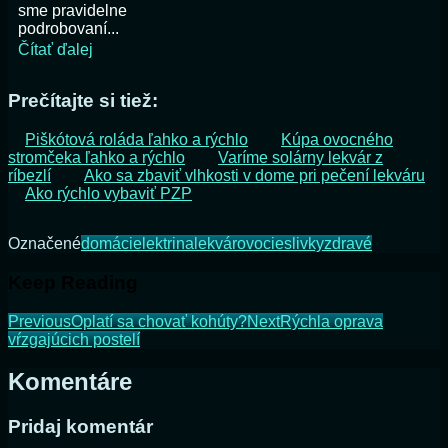
sme pravidelne
podrobovaní...
Čítať ďalej
Prečítajte si tiež:
Piškótová roláda ľahko a rýchlo
Kúpa ovocného
stromčeka ľahko a rýchlo
Varíme solárny lekvár z
ríbezlí
Ako sa zbaviť vlhkosti v dome pri pečení lekváru
Ako rýchlo vybaviť PZP
Označené
domáci
elektrina
lekvár
ovocie
slivky
zdravé
Keep Reading
Previous
Oplatí sa chovať kohúty?
Next
Rýchla oprava
vŕzgajúcich postelí
Komentáre
Pridaj komentár