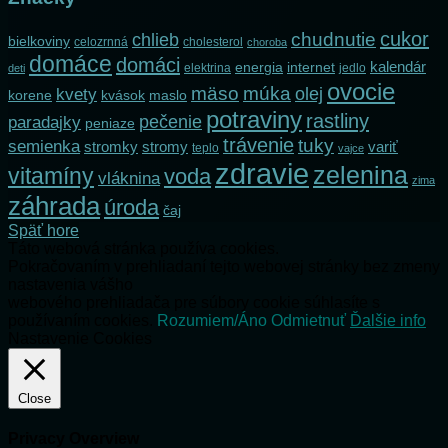
cukor
chlieb
chudnutie
bielkoviny
celozrnná
cholesterol
choroba
domáce
domáci
kalendár
internet
energia
elektrina
jedlo
deti
ovocie
mäso
múka
olej
kvety
korene
maslo
kvások
potraviny
rastliny
pečenie
paradajky
peniaze
trávenie
tuky
semienka
stromky
stromy
variť
teplo
vajce
zdravie
zelenina
vitamíny
voda
vláknina
zima
záhrada
úroda
čaj
Späť hore
Táto webová stránka používa cookies.
Pokračovaním v prehliadaní tejto webovej stránky bez zmeny
nastavenia vášho
webového prehliadača pre súbory cookie súhlasíte s
používaním cookies.
Rozumiem/Áno
Odmietnuť
Ďalšie info
Nastavenie Cookies
Close
Privacy Overview