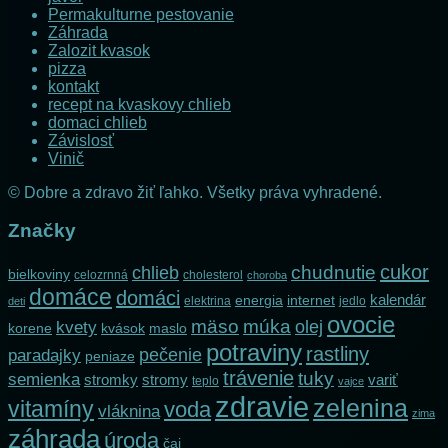
Permakulturne pestovanie
Záhrada
Zalozit kvasok
pizza
kontakt
recept na kvaskovy chlieb
domaci chlieb
Závislosť
Vinič
© Dobre a zdravo žiť ľahko. Všetky práva vyhradené.
Značky
cukor
chlieb
chudnutie
bielkoviny
celozrnná
cholesterol
choroba
domáce
domáci
kalendár
internet
energia
elektrina
jedlo
deti
ovocie
mäso
múka
olej
kvety
korene
maslo
kvások
potraviny
rastliny
pečenie
paradajky
peniaze
trávenie
tuky
semienka
stromky
stromy
variť
teplo
vajce
zdravie
zelenina
vitamíny
voda
vláknina
zima
záhrada
úroda
čaj