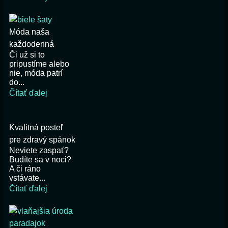
Móda naša
každodenná
Či už si to
pripustíme alebo
nie, móda patrí
do...
Čítať ďalej
Kvalitná posteľ
pre zdravý spánok
Neviete zaspať?
Budíte sa v noci?
A či ráno
vstávate...
Čítať ďalej