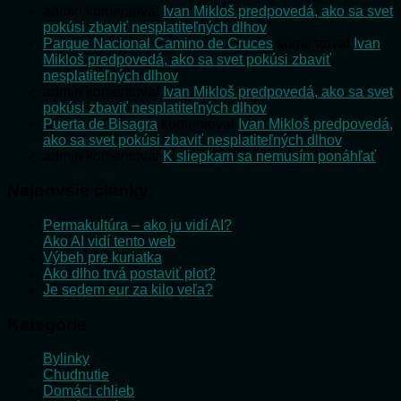
admin
komentoval
Ivan Mikloš predpovedá, ako sa svet
pokúsi zbaviť nesplatiteľných dlhov
Parque Nacional Camino de Cruces
komentoval
Ivan
Mikloš predpovedá, ako sa svet pokúsi zbaviť
nesplatiteľných dlhov
admin
komentoval
Ivan Mikloš predpovedá, ako sa svet
pokúsi zbaviť nesplatiteľných dlhov
Puerta de Bisagra
komentoval
Ivan Mikloš predpovedá,
ako sa svet pokúsi zbaviť nesplatiteľných dlhov
admin
komentoval
K sliepkam sa nemusím ponáhľať
Najnovšie články
Permakultúra – ako ju vidí AI?
Ako AI vidí tento web
Výbeh pre kuriatka
Ako dlho trvá postaviť plot?
Je sedem eur za kilo veľa?
Kategórie
Bylinky
Chudnutie
Domáci chlieb