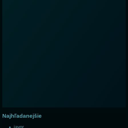
Najhľadanejšie
javor