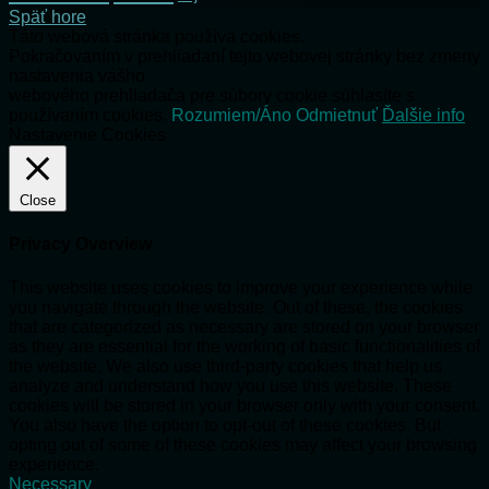
Späť hore
Táto webová stránka používa cookies.
Pokračovaním v prehliadaní tejto webovej stránky bez zmeny
nastavenia vášho
webového prehliadača pre súbory cookie súhlasíte s
používaním cookies.
Rozumiem/Áno
Odmietnuť
Ďalšie info
Nastavenie Cookies
Close
Privacy Overview
This website uses cookies to improve your experience while
you navigate through the website. Out of these, the cookies
that are categorized as necessary are stored on your browser
as they are essential for the working of basic functionalities of
the website. We also use third-party cookies that help us
analyze and understand how you use this website. These
cookies will be stored in your browser only with your consent.
You also have the option to opt-out of these cookies. But
opting out of some of these cookies may affect your browsing
experience.
Necessary