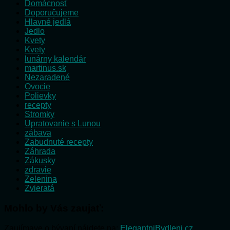
Domácnosť
Doporučujeme
Hlavné jedlá
Jedlo
Kvety
Kvety
lunárny kalendár
martinus.sk
Nezaradené
Ovocie
Polievky
recepty
Stromky
Upratovanie s Lunou
zábava
Zabudnuté recepty
Záhrada
Zákusky
zdravie
Zelenina
Zvieratá
Mohlo by Vás zaujať:
Zaujímave o bývaní nájdete na:
ElegantniBydleni.cz