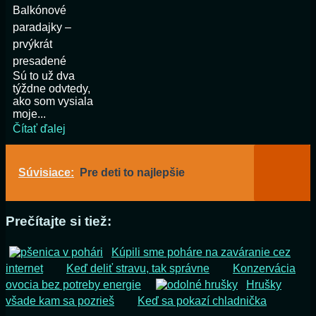
Balkónové
paradajky –
prvýkrát
presadené
Sú to už dva
týždne odvtedy,
ako som vysiala
moje...
Čítať ďalej
Súvisiace:
Pre deti to najlepšie
Prečítajte si tiež:
Kúpili sme poháre na zaváranie cez
internet
Keď deliť stravu, tak správne
Konzervácia
ovocia bez potreby energie
Hrušky
všade kam sa pozrieš
Keď sa pokazí chladnička