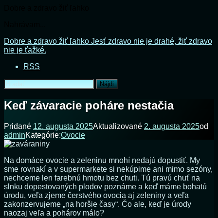
Dobre a zdravo žiť ľahko
Nahrávam...
Prejsť
Dobre a zdravo žiť ľahko
Jesť zdravo nie je drahé, žiť zdravo
na
nie je ťažké.
obsah
RSS
Hľadať:
Keď závaracie poháre nestačia
Pridané
12. augusta 2025
Aktualizované
2. augusta 2025
od
admin
Kategórie:
Ovocie
Na domáce ovocie a zeleninu mnohí nedajú dopustiť. My
sme rovnakí a v supermarkete si nekúpime ani mimo sezóny,
nechceme len farebnú hmotu bez chuti. Tú pravú chuť na
slnku dopestovaných plodov poznáme a keď máme bohatú
úrodu, veľa zjeme čerstvého ovocia aj zeleniny a veľa
zakonzervujeme „na horšie časy“. Čo ale, keď je úrody
naozaj veľa a pohárov málo?