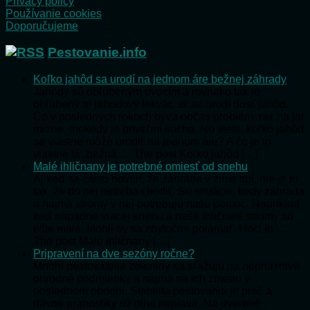
Privacy policy
Používanie cookies
Doporučujeme
Pestovanie.info
Koľko jahôd sa urodí na jednom áre bežnej záhrady
Jahody sú obľúbeným ovocím a rovnako tak je
obľúbený aj jahodový lekvár, ak sa urodí dosť jahôd.
Čo v posledných rokoch býva občas problém, raz na jar
mrzne, inokedy je priveľmi sucho. No viete, koľko jahôd
sa vlastne môže urodiť na jednom áre? A čo je to
vlastne tá „bežná … The post Koľko jahôd […]
Malé ihličnany je potrebné omiesť od snehu
Aj keď sa často hovorí, že záhrada v zime spí, nie je to
tak, že do nej netreba chodiť. Sú situácie, kedy záhrada
a najmä stromy v nej potrebujú našu pomoc. Napríklad
keď napadne viacej snehu a naše ihličnaté stromy sú
ešte malé. Mohli by sa zbytočne polámať. Hoci to …
The post Malé ihličnany […]
Pripravení na dve sezóny ročne?
Mnohí pestovatelia zeleniny sa sťažujú na nepriaznivé
prírodné podmienky a najmä na ich zmenu v
poslednom období. Stabilita pestovania je preč a
dávne pranostiky už dlho neplatia. Na overené