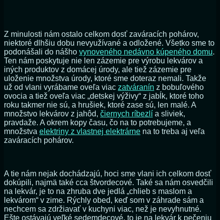
Z minulosti nám ostalo celkom dosť zaváracích pohárov,
niektoré dlhšiu dobu nevyužívané a odložené. Všetko sme to
podonášali do nášho
vynoveného nedávno kúpeného domu
.
Ten nám poskytuje nie len zázemie pre výrobu lekvárov a
iných produktov z domácej úrody, ale tiež zázemie pre
uloženie množstva úrody, ktoré sme doteraz nemali. Takže
už od vlani vyrábame oveľa viac
zatváranín
z bobuľového
ovocia a tiež oveľa viac „detskej výživy“ z jabĺk, ktoré toho
roku takmer nie sú, a hrušiek, ktoré zase sú, len malé. A
množstvo lekvárov z jahôd,
čiernych ríbezlí
a sliviek,
pravdaže. A okrem kopy času, čo na to potrebujeme, a
množstva
elektriny z vlastnej elektrárne
na to treba aj veľa
zaváracích pohárov.
A tie nám nejak dochádzajú, hoci sme vlani ich celkom dosť
dokúpili, najmä také cca štvordecové. Také sa nám osvedčili
na lekvár, je to na zhruba dve jedlá „chlieb s maslom a
lekvárom“ v zime. Rýchly obed, keď som v záhrade sám a
nechcem sa zdržiavať v kuchyni viac, než je nevyhnutné.
Ešte ostávajú veľké sedemdecové, to je na lekvár k pečeniu