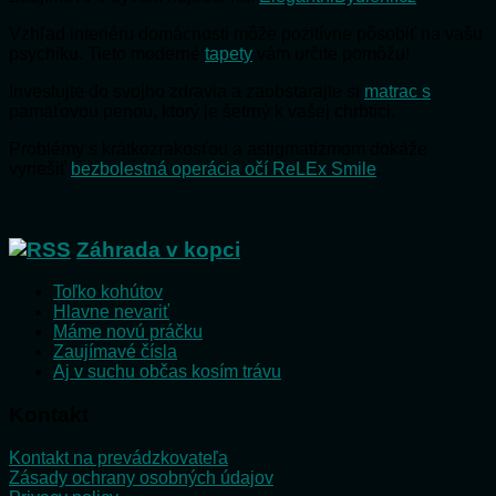
Vzhľad interiéru domácnosti môže pozitívne pôsobiť na vašu
psychiku. Tieto moderné
tapety
vám určite pomôžu!
Investujte do svojho zdravia a zaobstarajte si
matrac s
pamäťovou penou, ktorý je šetrný k vašej chrbtici.
Problémy s krátkozrakosťou a astigmatizmom dokáže
vyriešiť
bezbolestná operácia očí ReLEx Smile
.
Záhrada v kopci
Toľko kohútov
Hlavne nevariť
Máme novú práčku
Zaujímavé čísla
Aj v suchu občas kosím trávu
Kontakt
Kontakt na prevádzkovateľa
Zásady ochrany osobných údajov