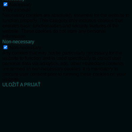
Necessary
Vždy zapnuté
Necessary cookies are absolutely essential for the website to
function properly. This category only includes cookies that
ensures basic functionalities and security features of the
website. These cookies do not store any personal
information.
Non-necessary
Non-necessary
Any cookies that may not be particularly necessary for the
website to function and is used specifically to collect user
personal data via analytics, ads, other embedded contents
are termed as non-necessary cookies. It is mandatory to
procure user consent prior to running these cookies on your
website.
ULOŽIŤ A PRIJAŤ