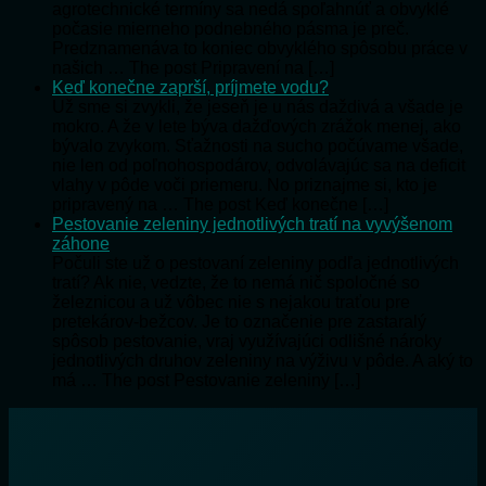
agrotechnické termíny sa nedá spoľahnúť a obvyklé
počasie mierneho podnebného pásma je preč.
Predznamenáva to koniec obvyklého spôsobu práce v
našich … The post Pripravení na […]
Keď konečne zaprší, príjmete vodu?
Už sme si zvykli, že jeseň je u nás daždivá a všade je
mokro. A že v lete býva dažďových zrážok menej, ako
bývalo zvykom. Sťažnosti na sucho počúvame všade,
nie len od poľnohospodárov, odvolávajúc sa na deficit
vlahy v pôde voči priemeru. No priznajme si, kto je
pripravený na … The post Keď konečne […]
Pestovanie zeleniny jednotlivých tratí na vyvýšenom
záhone
Počuli ste už o pestovaní zeleniny podľa jednotlivých
tratí? Ak nie, vedzte, že to nemá nič spoločné so
železnicou a už vôbec nie s nejakou traťou pre
pretekárov-bežcov. Je to označenie pre zastaralý
spôsob pestovanie, vraj využívajúci odlišné nároky
jednotlivých druhov zeleniny na výživu v pôde. A aký to
má … The post Pestovanie zeleniny […]