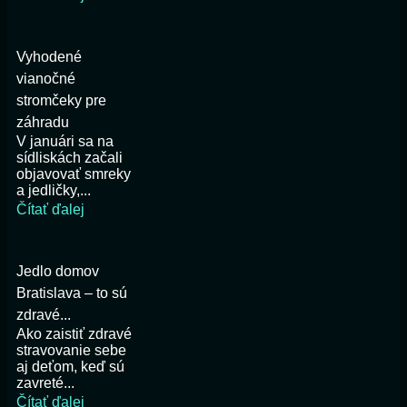
Vyhodené
vianočné
stromčeky pre
záhradu
V januári sa na
sídliskách začali
objavovať smreky
a jedličky,...
Čítať ďalej
Jedlo domov
Bratislava – to sú
zdravé...
Ako zaistiť zdravé
stravovanie sebe
aj deťom, keď sú
zavreté...
Čítať ďalej