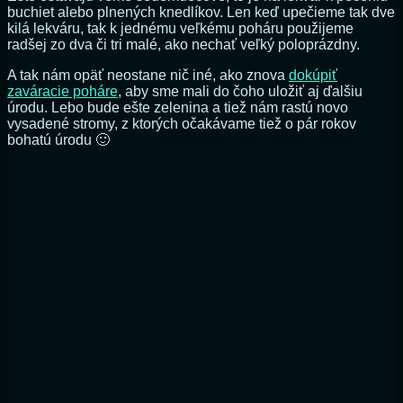
buchiet alebo plnených knedlíkov. Len keď upečieme tak dve
kilá lekváru, tak k jednému veľkému poháru použijeme
radšej zo dva či tri malé, ako nechať veľký poloprázdny.
A tak nám opäť neostane nič iné, ako znova
dokúpiť
zaváracie poháre
, aby sme mali do čoho uložiť aj ďalšiu
úrodu. Lebo bude ešte zelenina a tiež nám rastú novo
vysadené stromy, z ktorých očakávame tiež o pár rokov
bohatú úrodu 🙂