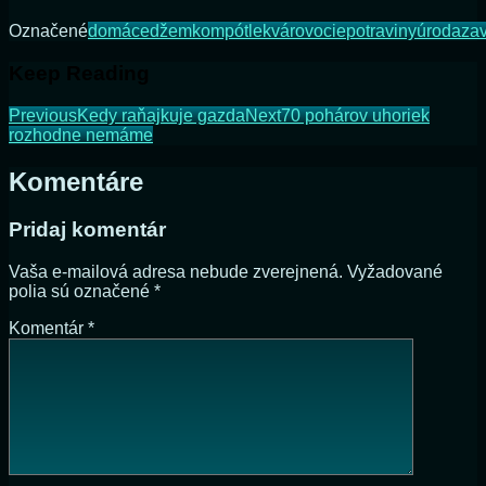
Označené
domáce
džem
kompót
lekvár
ovocie
potraviny
úroda
za
Keep Reading
Previous
Kedy raňajkuje gazda
Next
70 pohárov uhoriek
rozhodne nemáme
Komentáre
Pridaj komentár
Vaša e-mailová adresa nebude zverejnená.
Vyžadované
polia sú označené
*
Komentár
*