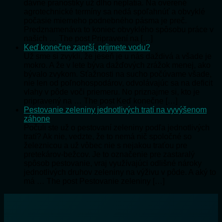
dávne pranostiky už dlho neplatia. Na overené
agrotechnické termíny sa nedá spoľahnúť a obvyklé
počasie mierneho podnebného pásma je preč.
Predznamenáva to koniec obvyklého spôsobu práce v
našich … The post Pripravení na […]
Keď konečne zaprší, príjmete vodu?
Už sme si zvykli, že jeseň je u nás daždivá a všade je
mokro. A že v lete býva dažďových zrážok menej, ako
bývalo zvykom. Sťažnosti na sucho počúvame všade,
nie len od poľnohospodárov, odvolávajúc sa na deficit
vlahy v pôde voči priemeru. No priznajme si, kto je
pripravený na … The post Keď konečne […]
Pestovanie zeleniny jednotlivých tratí na vyvýšenom
záhone
Počuli ste už o pestovaní zeleniny podľa jednotlivých
tratí? Ak nie, vedzte, že to nemá nič spoločné so
železnicou a už vôbec nie s nejakou traťou pre
pretekárov-bežcov. Je to označenie pre zastaralý
spôsob pestovanie, vraj využívajúci odlišné nároky
jednotlivých druhov zeleniny na výživu v pôde. A aký to
má … The post Pestovanie zeleniny […]