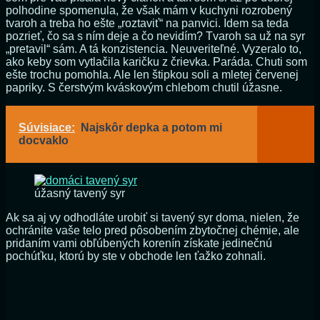
polhodine spomenula, že však mám v kuchyni rozrobený
tvaroh a treba ho ešte „roztaviť“ na panvici. Idem sa teda
pozrieť, čo sa s ním deje a čo nevidím? Tvaroh sa už na syr
„pretavil“ sám. A tá konzistencia. Neuveriteľné. Vyzeralo to,
ako keby som vytlačila karičku z črievka. Paráda. Chuti som
ešte trochu pomohla. Ale len štipkou soli a mletej červenej
papriky. S čerstvým kváskovým chlebom chutil úžasne.
Súvisiace:
Najskôr depka a potom mi
docvaklo
úžasný tavený syr
Ak sa aj vy odhodláte urobiť si tavený syr doma, nielen, že
ochránite vaše telo pred pôsobením zbytočnej chémie, ale
pridaním vami obľúbených korenín získate jedinečnú
pochúťku, ktorú by ste v obchode len ťažko zohnali.