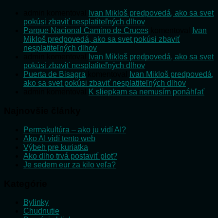
admin
komentoval
Ivan Mikloš predpovedá, ako sa svet
pokúsi zbaviť nesplatiteľných dlhov
Parque Nacional Camino de Cruces
komentoval
Ivan
Mikloš predpovedá, ako sa svet pokúsi zbaviť
nesplatiteľných dlhov
admin
komentoval
Ivan Mikloš predpovedá, ako sa svet
pokúsi zbaviť nesplatiteľných dlhov
Puerta de Bisagra
komentoval
Ivan Mikloš predpovedá,
ako sa svet pokúsi zbaviť nesplatiteľných dlhov
admin
komentoval
K sliepkam sa nemusím ponáhľať
Najnovšie články
Permakultúra – ako ju vidí AI?
Ako AI vidí tento web
Výbeh pre kuriatka
Ako dlho trvá postaviť plot?
Je sedem eur za kilo veľa?
Kategórie
Bylinky
Chudnutie