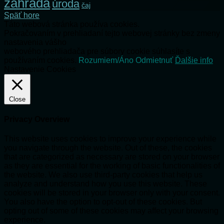
záhrada
úroda
čaj
Späť hore
Táto webová stránka používa cookies.
Pokračovaním v prehliadaní tejto webovej stránky bez zmeny
nastavenia vášho
webového prehliadača pre súbory cookie súhlasíte s
používaním cookies.
Rozumiem/Áno
Odmietnuť
Ďalšie info
Nastavenie Cookies
Close
Privacy Overview
This website uses cookies to improve your experience while
you navigate through the website. Out of these, the cookies
that are categorized as necessary are stored on your browser
as they are essential for the working of basic functionalities of
the website. We also use third-party cookies that help us
analyze and understand how you use this website. These
cookies will be stored in your browser only with your consent.
You also have the option to opt-out of these cookies. But
opting out of some of these cookies may affect your browsing
experience.