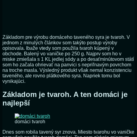
Základom pre výrobu domáceho taveného syra je tvaroh. V
jednom z minulých článkov som takýto postup výroby
opisovala. Ibaže vtedy som použila tvaroh kúpený v
obchode. Balený vo vaničke po 250 g. Najprv som ho v
miske zmiešala s 1 KL jedlej sódy a po desaťminútovom státí
som ho začala ohrievať na panvici s nepriľnavým povrchom
na troche masla. Výsledný produkt však nemal konzistenciu
taveného, ale rovno plátkového syra. Napriek tomu bol
vynikajúci.
Základom je tvaroh. A ten domáci je
najlepší
domáci tvaroh
Dnes som robila tavený syr znova. Miesto tvarohu vo vaničke