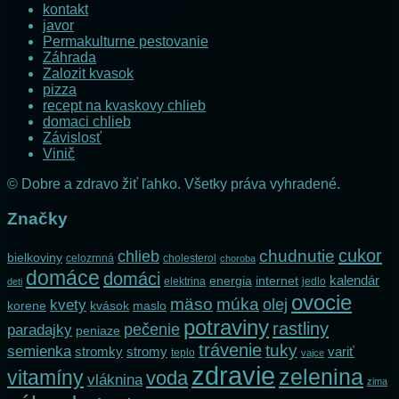
kontakt
javor
Permakulturne pestovanie
Záhrada
Zalozit kvasok
pizza
recept na kvaskovy chlieb
domaci chlieb
Závislosť
Vinič
© Dobre a zdravo žiť ľahko. Všetky práva vyhradené.
Značky
cukor
chlieb
chudnutie
bielkoviny
celozrnná
cholesterol
choroba
domáce
domáci
kalendár
internet
energia
elektrina
jedlo
deti
ovocie
mäso
múka
olej
kvety
korene
maslo
kvások
potraviny
rastliny
pečenie
paradajky
peniaze
trávenie
tuky
semienka
stromky
stromy
variť
teplo
vajce
zdravie
zelenina
vitamíny
voda
vláknina
zima