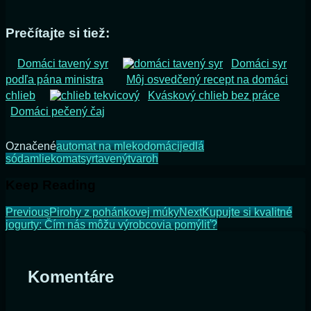
Prečítajte si tiež:
Domáci tavený syr
Domáci syr
podľa pána ministra
Môj osvedčený recept na domáci
chlieb
Kváskový chlieb bez práce
Domáci pečený čaj
Označené
automat na mleko
domáci
jedlá
sóda
mliekomat
syr
tavený
tvaroh
Keep Reading
Previous
Pirohy z pohánkovej múky
Next
Kupujte si kvalitné
jogurty: Čím nás môžu výrobcovia pomýliť?
Komentáre