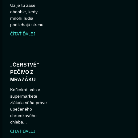
Už je tu zase
obdobie, kedy
mnohí ľudia
podliehajú stresu...
ČÍTAŤ ĎALEJ
„ČERSTVÉ“
PEČIVO Z
MRAZÁKU
Koľkokrát vás v
supermarkete
zlákala vôňa práve
upečeného
chrumkavého
chleba...
ČÍTAŤ ĎALEJ