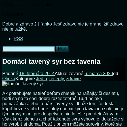
Dobre a zdravo žiť ľahko
Nahrávam...
Prejsť
Dobre a zdravo žiť ľahko
Jesť zdravo nie je drahé, žiť zdravo
na
nie je ťažké.
obsah
RSS
Hľadať:
Domáci tavený syr bez tavenia
Pridané
18. februára 2014
Aktualizované
6. marca 2023
od
Olinka
Kategórie:
Jedlo
,
recepty
,
zdravie
Ak potrebujete natrieť deťom chlebík na raňajky či desiatu,
hodí sa na to čosi dobre roztierateľné. Buď nejaká
pomazánka alebo trebárs tavený syr. Ibaže ten, čo dostať
kúpiť bežne v obchode, plný chemických taviacich solí, nie je
tým pravým ani pre dospelých, nie to ešte pre deti. Ak vám
však konzistencia a chuť takéhoto syra vyhovuje, dokážete si
ho vyrobiť aj doma. Použiť pritom môžete suroviny, ktoré ste