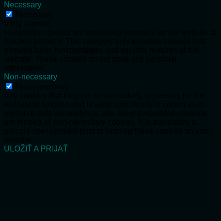
Necessary
Necessary
Vždy zapnuté
Necessary cookies are absolutely essential for the website to
function properly. This category only includes cookies that
ensures basic functionalities and security features of the
website. These cookies do not store any personal
information.
Non-necessary
Non-necessary
Any cookies that may not be particularly necessary for the
website to function and is used specifically to collect user
personal data via analytics, ads, other embedded contents
are termed as non-necessary cookies. It is mandatory to
procure user consent prior to running these cookies on your
website.
ULOŽIŤ A PRIJAŤ