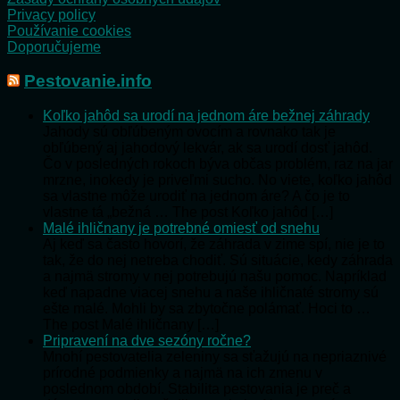
Privacy policy
Používanie cookies
Doporučujeme
Pestovanie.info
Koľko jahôd sa urodí na jednom áre bežnej záhrady
Jahody sú obľúbeným ovocím a rovnako tak je
obľúbený aj jahodový lekvár, ak sa urodí dosť jahôd.
Čo v posledných rokoch býva občas problém, raz na jar
mrzne, inokedy je priveľmi sucho. No viete, koľko jahôd
sa vlastne môže urodiť na jednom áre? A čo je to
vlastne tá „bežná … The post Koľko jahôd […]
Malé ihličnany je potrebné omiesť od snehu
Aj keď sa často hovorí, že záhrada v zime spí, nie je to
tak, že do nej netreba chodiť. Sú situácie, kedy záhrada
a najmä stromy v nej potrebujú našu pomoc. Napríklad
keď napadne viacej snehu a naše ihličnaté stromy sú
ešte malé. Mohli by sa zbytočne polámať. Hoci to …
The post Malé ihličnany […]
Pripravení na dve sezóny ročne?
Mnohí pestovatelia zeleniny sa sťažujú na nepriaznivé
prírodné podmienky a najmä na ich zmenu v
poslednom období. Stabilita pestovania je preč a