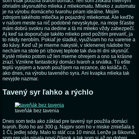
som však použila tvaroh domáci. Ten som získala miernym
ohriatím skysnutého mlieka z mliekomatu. Mlieko z automatu
je na výrobu domáceho tvarohu priam ideálne. Mojím
zdrojom takéhoto mliečka je pojazdný mliekomat. Ale keďže
v našom meste sa nič podobné nevyskytuje, na moje šťastie
mám dobrú svokru na dedine a tá mi mlieko vždy zabezpečí.
Aj keď sa doporučuje takéto mlieko pred požitím prevariť, ja
to nikdy nerobím. Pokiaľ je sladké, využívam ho na varenie a
do kávy. Keď už je mierne nakyslé, v sklenenej nádobe ho
nechám na stole pri izbovej teplote tak dva-tri dni skysnúť.
Kyslé mlieko potom už len mierne ohrejem a ono sa krásne
zrazí. Vznikne fantastický domáci tvaroh a srvátka. Tú ešte
teplú vypijem a tvaroh použijem na rezance, do koláča či,
ako dnes, na výrobu taveného syra. Ani kvapka mlieka tak
nevyjde nazmar.
Tavený syr ľahko a rýchlo
taveňák bez tavenia
Dnes som teda ako základ pre tavený syr použila domáci
tvaroh. Bolo ho asi 300 g. Najprv som ho v miske zmiešala s
1 ČL jedlej sódy. Malo to stáť cca 10 minút. Lenže ja šikovná,
som pre vás písala nový článok a tak som si až po dobrej