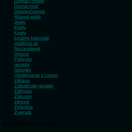
Domáci chlieb
Domácnosť
Doporučujeme
Hlavné jedlá
Jedlo
Kvety
Kvety
lunárny kalendár
martinus.sk
Nezaradené
Ovocie
Polievky
recepty
Stromky
Upratovanie s Lunou
zábava
Zabudnuté recepty
Záhrada
Zákusky
zdravie
Zelenina
Zvieratá
Mohlo by Vás zaujať: