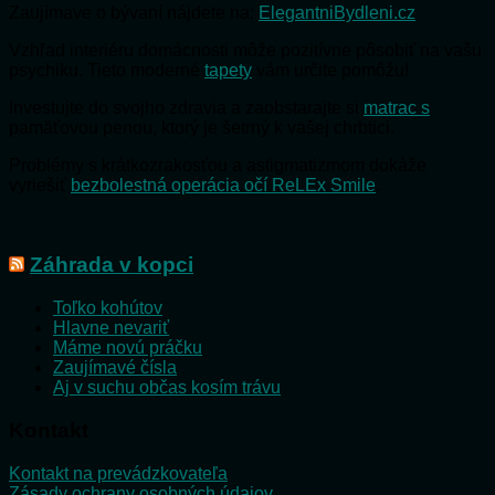
Zaujímave o bývaní nájdete na:
ElegantniBydleni.cz
Vzhľad interiéru domácnosti môže pozitívne pôsobiť na vašu
psychiku. Tieto moderné
tapety
vám určite pomôžu!
Investujte do svojho zdravia a zaobstarajte si
matrac s
pamäťovou penou, ktorý je šetrný k vašej chrbtici.
Problémy s krátkozrakosťou a astigmatizmom dokáže
vyriešiť
bezbolestná operácia očí ReLEx Smile
.
Záhrada v kopci
Toľko kohútov
Hlavne nevariť
Máme novú práčku
Zaujímavé čísla
Aj v suchu občas kosím trávu
Kontakt
Kontakt na prevádzkovateľa
Zásady ochrany osobných údajov