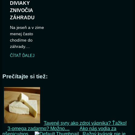
DIVIAKY
ZNIVOČIA
ZÁHRADU
Na jeseň a v zime
menej často
chodíme do
záhrady....
ČÍTAŤ ĎALEJ
Prečítajte si tiež:
Tavené syry ako zdroj vápnika? Ťažko!
3-omega zadarmo? Možno…
Ako nás vodia za
pšenicu/nos
Ražný kvások nie je