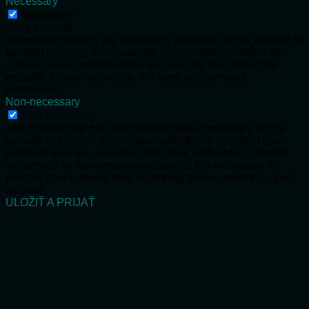
Necessary
Necessary
Vždy zapnuté
Necessary cookies are absolutely essential for the website to
function properly. This category only includes cookies that
ensures basic functionalities and security features of the
website. These cookies do not store any personal
information.
Non-necessary
Non-necessary
Any cookies that may not be particularly necessary for the
website to function and is used specifically to collect user
personal data via analytics, ads, other embedded contents
are termed as non-necessary cookies. It is mandatory to
procure user consent prior to running these cookies on your
website.
ULOŽIŤ A PRIJAŤ