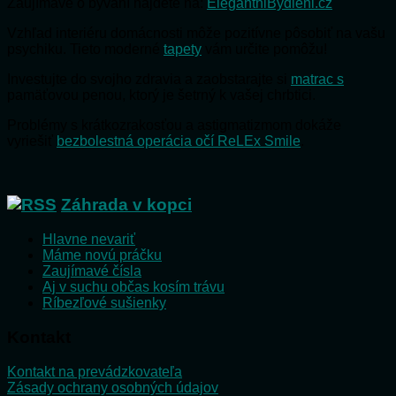
Zaujímave o bývaní nájdete na:
ElegantniBydleni.cz
Vzhľad interiéru domácnosti môže pozitívne pôsobiť na vašu
psychiku. Tieto moderné
tapety
vám určite pomôžu!
Investujte do svojho zdravia a zaobstarajte si
matrac s
pamäťovou penou, ktorý je šetrný k vašej chrbtici.
Problémy s krátkozrakosťou a astigmatizmom dokáže
vyriešiť
bezbolestná operácia očí ReLEx Smile
.
Záhrada v kopci
Hlavne nevariť
Máme novú práčku
Zaujímavé čísla
Aj v suchu občas kosím trávu
Ríbezľové sušienky
Kontakt
Kontakt na prevádzkovateľa
Zásady ochrany osobných údajov