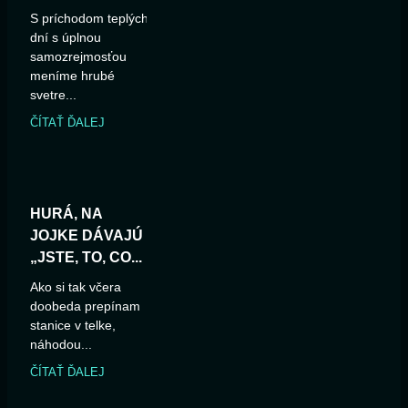
S príchodom teplých
dní s úplnou
samozrejmosťou
meníme hrubé
svetre...
ČÍTAŤ ĎALEJ
HURÁ, NA
JOJKE DÁVAJÚ
„JSTE, TO, CO...
Ako si tak včera
doobeda prepínam
stanice v telke,
náhodou...
ČÍTAŤ ĎALEJ