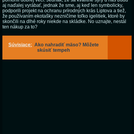
aj naďalej vyrábať, jednak že sme, aj keď len symbolicky,
podporili projekt na ochranu prírodných krás Liptova a tiež,
že používaním ekotašky nezničíme toľko igelitiek, ktoré by
skončili na dlhé roky niekde na skládke. No uznajte, nestál
ten nákup za to?
Súvisiace:
Ako nahradiť mäso? Môžete
skúsiť tempeh