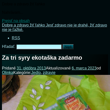
Dobre a zdravo žiť ľahko
Nahrávam...
Prejsť na obsah
Dobre a zdravo žiť ľahko
Jesť zdravo nie je drahé, žiť zdravo
nie je ťažké.
RSS
Hľadať:
Za tri syry ekotaška zadarmo
Pridané
31. októbra 2013
Aktualizované
6. marca 2023
od
Olinka
Kategórie:
Jedlo
,
zdravie