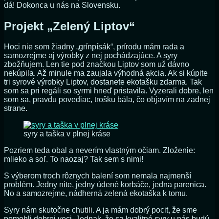
dá! Dokonca u nás na Slovensku.
Projekt „Zelený Liptov“
Hoci nie som žiadny „grínpísák“, prírodu mám rada a
samozrejme aj výrobky z nej pochádzajúce. A syry
zbožňujem. Len tie pod značkou Liptov som už dávno
nekúpila. Až minule ma zaujala výhodná akcia. Ak si kúpite
tri syrové výrobky Liptov, dostanete ekotašku zdarma. Tak
som sa pri regáli so syrmi hneď pristavila. Vyzerali dobre, len
som sa, pravdu povediac, trošku bála, čo objavím na zadnej
strane.
syry a taška v plnej kráse
Pozriem teda obal a neverím vlastným očiam. Zloženie:
mlieko a soľ. To naozaj? Tak sem s nimi!
S výberom troch rôznych balení som nemala najmenší
problém. Jedny nite, jedny údené korbáče, jedna parenica.
No a samozrejme, nádherná zelená ekotaška k tomu.
Syry nám skutočne chutili. A ja mám dobrý pocit, že sme
pomohli dobrej veci. Jednak, že sa kvalitné syry u nás budú