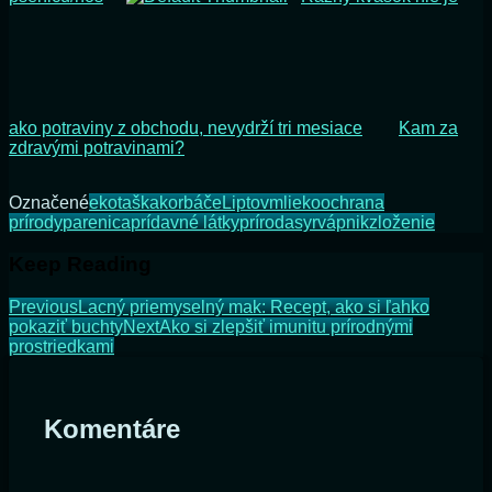
ako potraviny z obchodu, nevydrží tri mesiace
Kam za
zdravými potravinami?
Označené
ekotaška
korbáče
Liptov
mlieko
ochrana
prírody
parenica
prídavné látky
príroda
syr
vápnik
zloženie
Keep Reading
Previous
Lacný priemyselný mak: Recept, ako si ľahko
pokaziť buchty
Next
Ako si zlepšiť imunitu prírodnými
prostriedkami
Komentáre