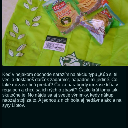
Keď v nejakom obchode narazím na akciu typu „Kúp si tri
veci a dostaneš darček zadarmo“, napadne mi jediné. Čo
také mi zas chcú predať? Čo za haraburdy im zase trčia v
regáloch a chcú sa ich rýchlo zbaviť? Často krát tomu tak
skutočne je. No nájdu sa aj svetlé výnimky, kedy nákup
naozaj stojí za to. A jednou z nich bola aj nedávna akcia na
syry Liptov.