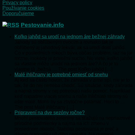
Privacy policy
Používanie cookies
Doporučujeme
Pestovanie.info
Koľko jahôd sa urodí na jednom áre bežnej záhrady
Jahody sú obľúbeným ovocím a rovnako tak je
obľúbený aj jahodový lekvár, ak sa urodí dosť jahôd.
Čo v posledných rokoch býva občas problém, raz na jar
mrzne, inokedy je priveľmi sucho. No viete, koľko jahôd
sa vlastne môže urodiť na jednom áre? A čo je to
vlastne tá „bežná … The post Koľko jahôd […]
Malé ihličnany je potrebné omiesť od snehu
Aj keď sa často hovorí, že záhrada v zime spí, nie je to
tak, že do nej netreba chodiť. Sú situácie, kedy záhrada
a najmä stromy v nej potrebujú našu pomoc. Napríklad
keď napadne viacej snehu a naše ihličnaté stromy sú
ešte malé. Mohli by sa zbytočne polámať. Hoci to …
The post Malé ihličnany […]
Pripravení na dve sezóny ročne?
Mnohí pestovatelia zeleniny sa sťažujú na nepriaznivé
prírodné podmienky a najmä na ich zmenu v
poslednom období. Stabilita pestovania je preč a
dávne pranostiky už dlho neplatia. Na overené