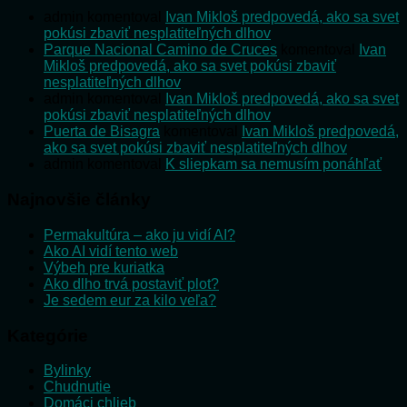
admin
komentoval
Ivan Mikloš predpovedá, ako sa svet
pokúsi zbaviť nesplatiteľných dlhov
Parque Nacional Camino de Cruces
komentoval
Ivan
Mikloš predpovedá, ako sa svet pokúsi zbaviť
nesplatiteľných dlhov
admin
komentoval
Ivan Mikloš predpovedá, ako sa svet
pokúsi zbaviť nesplatiteľných dlhov
Puerta de Bisagra
komentoval
Ivan Mikloš predpovedá,
ako sa svet pokúsi zbaviť nesplatiteľných dlhov
admin
komentoval
K sliepkam sa nemusím ponáhľať
Najnovšie články
Permakultúra – ako ju vidí AI?
Ako AI vidí tento web
Výbeh pre kuriatka
Ako dlho trvá postaviť plot?
Je sedem eur za kilo veľa?
Kategórie
Bylinky
Chudnutie
Domáci chlieb