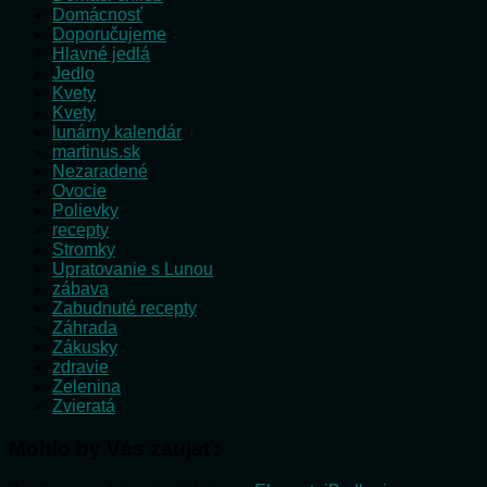
Domácnosť
Doporučujeme
Hlavné jedlá
Jedlo
Kvety
Kvety
lunárny kalendár
martinus.sk
Nezaradené
Ovocie
Polievky
recepty
Stromky
Upratovanie s Lunou
zábava
Zabudnuté recepty
Záhrada
Zákusky
zdravie
Zelenina
Zvieratá
Mohlo by Vás zaujať: