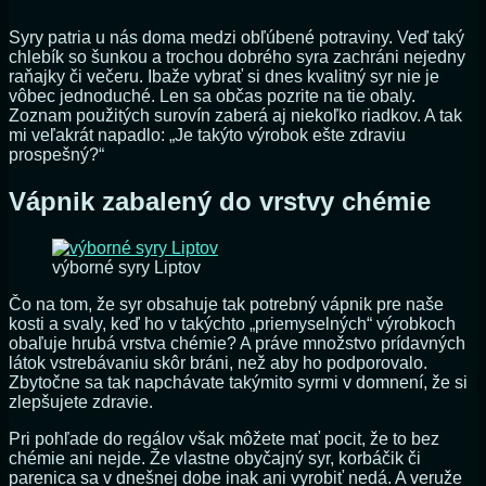
Syry patria u nás doma medzi obľúbené potraviny. Veď taký
chlebík so šunkou a trochou dobrého syra zachráni nejedny
raňajky či večeru. Ibaže vybrať si dnes kvalitný syr nie je
vôbec jednoduché. Len sa občas pozrite na tie obaly.
Zoznam použitých surovín zaberá aj niekoľko riadkov. A tak
mi veľakrát napadlo: „Je takýto výrobok ešte zdraviu
prospešný?“
Vápnik zabalený do vrstvy chémie
výborné syry Liptov
Čo na tom, že syr obsahuje tak potrebný vápnik pre naše
kosti a svaly, keď ho v takýchto „priemyselných“ výrobkoch
obaľuje hrubá vrstva chémie? A práve množstvo prídavných
látok vstrebávaniu skôr bráni, než aby ho podporovalo.
Zbytočne sa tak napchávate takýmito syrmi v domnení, že si
zlepšujete zdravie.
Pri pohľade do regálov však môžete mať pocit, že to bez
chémie ani nejde. Že vlastne obyčajný syr, korbáčik či
parenica sa v dnešnej dobe inak ani vyrobiť nedá. A veruže