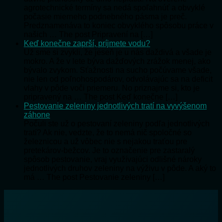
agrotechnické termíny sa nedá spoľahnúť a obvyklé
počasie mierneho podnebného pásma je preč.
Predznamenáva to koniec obvyklého spôsobu práce v
našich … The post Pripravení na […]
Keď konečne zaprší, príjmete vodu?
Už sme si zvykli, že jeseň je u nás daždivá a všade je
mokro. A že v lete býva dažďových zrážok menej, ako
bývalo zvykom. Sťažnosti na sucho počúvame všade,
nie len od poľnohospodárov, odvolávajúc sa na deficit
vlahy v pôde voči priemeru. No priznajme si, kto je
pripravený na … The post Keď konečne […]
Pestovanie zeleniny jednotlivých tratí na vyvýšenom
záhone
Počuli ste už o pestovaní zeleniny podľa jednotlivých
tratí? Ak nie, vedzte, že to nemá nič spoločné so
železnicou a už vôbec nie s nejakou traťou pre
pretekárov-bežcov. Je to označenie pre zastaralý
spôsob pestovanie, vraj využívajúci odlišné nároky
jednotlivých druhov zeleniny na výživu v pôde. A aký to
má … The post Pestovanie zeleniny […]