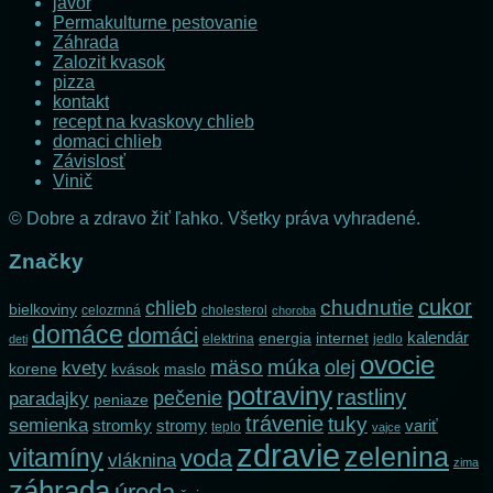
javor
Permakulturne pestovanie
Záhrada
Zalozit kvasok
pizza
kontakt
recept na kvaskovy chlieb
domaci chlieb
Závislosť
Vinič
© Dobre a zdravo žiť ľahko. Všetky práva vyhradené.
Značky
cukor
chlieb
chudnutie
bielkoviny
celozrnná
cholesterol
choroba
domáce
domáci
kalendár
internet
energia
elektrina
jedlo
deti
ovocie
mäso
múka
olej
kvety
korene
maslo
kvások
potraviny
rastliny
pečenie
paradajky
peniaze
trávenie
tuky
semienka
stromky
stromy
variť
teplo
vajce
zdravie
zelenina
vitamíny
voda
vláknina
zima
záhrada
úroda