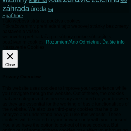
vláknina
zima
záhrada
úroda
čaj
Späť hore
Táto webová stránka používa cookies.
Pokračovaním v prehliadaní tejto webovej stránky bez zmeny
nastavenia vášho
webového prehliadača pre súbory cookie súhlasíte s
používaním cookies.
Rozumiem/Áno
Odmietnuť
Ďalšie info
Nastavenie Cookies
Close
Privacy Overview
This website uses cookies to improve your experience while
you navigate through the website. Out of these, the cookies
that are categorized as necessary are stored on your browser
as they are essential for the working of basic functionalities of
the website. We also use third-party cookies that help us
analyze and understand how you use this website. These
cookies will be stored in your browser only with your consent.
You also have the option to opt-out of these cookies. But
opting out of some of these cookies may affect your browsing