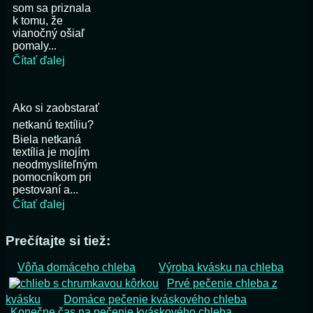
som sa priznala
k tomu, že
vianočný ošiaľ
pomaly...
Čítať ďalej
Ako si zaobstarať
netkanú textíliu?
Biela netkaná
textília je mojím
neodmysliteľným
pomocníkom pri
pestovaní a...
Čítať ďalej
Prečítajte si tiež:
Vôňa domáceho chleba
Výroba kvásku na chleba
Prvé pečenie chleba z
kvásku
Domáce pečenie kváskového chleba
Konečne čas na pečenie kváskového chleba