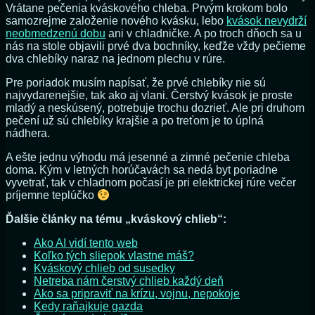
Vrátane pečenia kváskového chleba. Prvým krokom bolo
samozrejme založenie nového kvásku, lebo
kvások nevydrží
neobmedzenú dobu
ani v chladničke. A po troch dňoch sa u
nás na stole objavili prvé dva bochníky, keďže vždy pečieme
dva chlebíky naraz na jednom plechu v rúre.
Pre poriadok musím napísať, že prvé chlebíky nie sú
najvydarenejšie, tak ako aj vlani. Čerstvý kvások je proste
mladý a neskúsený, potrebuje trochu dozrieť. Ale pri druhom
pečení už sú chlebíky krajšie a po treťom je to úplná
nádhera.
A ešte jednu výhodu má jesenné a zimné pečenie chleba
doma. Kým v letných horúčavách sa nedá byt poriadne
vyvetrať, tak v chladnom počasí je pri elektrickej rúre večer
príjemne teplúčko
Ďalšie články na tému „kváskový chlieb“:
Ako AI vidí tento web
Koľko tých sliepok vlastne máš?
Kváskový chlieb od susedky
Netreba nám čerstvý chlieb každý deň
Ako sa pripraviť na krízu, vojnu, nepokoje
Kedy raňajkuje gazda