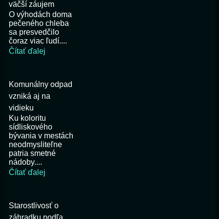
väčší záujem
O výhodách doma
pečeného chleba
sa presvedčilo
čoraz viac ľudí....
Čítať ďalej
Komunálny odpad
vzniká aj na
vidieku
Ku koloritu
sídliskového
bývania v mestách
neodmysliteľne
patria smetné
nádoby....
Čítať ďalej
Starostlivosť o
záhradku podľa