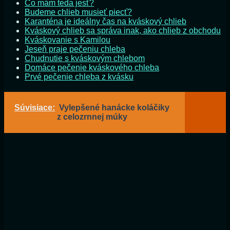
Čo mám teda jesť?
Budeme chlieb musieť piecť?
Karanténa je ideálny čas na kváskový chlieb
Kváskový chlieb sa správa inak, ako chlieb z obchodu
Kváskovanie s Kamilou
Jeseň praje pečeniu chleba
Chudnutie s kváskovým chlebom
Domáce pečenie kváskového chleba
Prvé pečenie chleba z kvásku
Súvisiace:
Vylepšené hanácke koláčiky
z celozrnnej múky