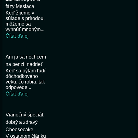
fázy Mesiaca
Keď žijeme v
súlade s prírodou,
môžeme sa
vyhnúť mnohým...
Čítať ďalej
Ani ja sa nechcem
na penzii nadrieť
Keď sa pýtam ľudí
dôchodkového
veku, čo robia, tak
odpovede...
Čítať ďalej
Vianočný špeciál:
dobrý a zdravý
Cheesecake
V ostatnom článku