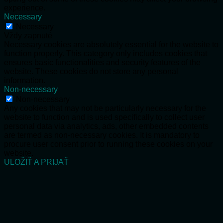
experience.
Necessary
Necessary
Vždy zapnuté
Necessary cookies are absolutely essential for the website to
function properly. This category only includes cookies that
ensures basic functionalities and security features of the
website. These cookies do not store any personal
information.
Non-necessary
Non-necessary
Any cookies that may not be particularly necessary for the
website to function and is used specifically to collect user
personal data via analytics, ads, other embedded contents
are termed as non-necessary cookies. It is mandatory to
procure user consent prior to running these cookies on your
website.
ULOŽIŤ A PRIJAŤ