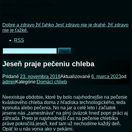
Dobre a zdravo žiť ľahko
Nahrávam...
Prejsť
Dobre a zdravo žiť ľahko
Jesť zdravo nie je drahé, žiť zdravo
na
nie je ťažké.
obsah
RSS
Hľadať:
Jeseň praje pečeniu chleba
Pridané
23. novembra 2018
Aktualizované
6. marca 2023
od
admin
Kategórie:
Domáci chlieb
Neexistuje obdobie, ktoré by bolo najvhodnejšie na pečenie
kváskového chleba doma z hľadiska technologického, teda
kysnutia alebo pečenia. No na jar a celé leto i začiatok
jesene nás „zamestnáva“ na plný úväzok hneď popri práci aj
záhrada. Preto je najvhodnejší čas na pečenie chlebíka
práve pokročilá jeseň, keď tam už nechodíme každý deň.
Opäť to u nás vonia ako v pekárni.