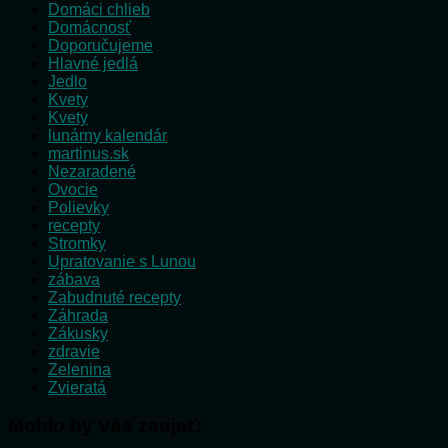
Domáci chlieb
Domácnosť
Doporučujeme
Hlavné jedlá
Jedlo
Kvety
Kvety
lunárny kalendár
martinus.sk
Nezaradené
Ovocie
Polievky
recepty
Stromky
Upratovanie s Lunou
zábava
Zabudnuté recepty
Záhrada
Zákusky
zdravie
Zelenina
Zvieratá
Mohlo by Vás zaujať: