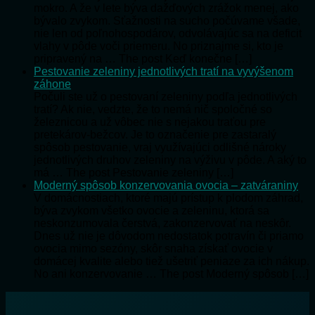
mokro. A že v lete býva dažďových zrážok menej, ako
bývalo zvykom. Sťažnosti na sucho počúvame všade,
nie len od poľnohospodárov, odvolávajúc sa na deficit
vlahy v pôde voči priemeru. No priznajme si, kto je
pripravený na … The post Keď konečne […]
Pestovanie zeleniny jednotlivých tratí na vyvýšenom
záhone
Počuli ste už o pestovaní zeleniny podľa jednotlivých
tratí? Ak nie, vedzte, že to nemá nič spoločné so
železnicou a už vôbec nie s nejakou traťou pre
pretekárov-bežcov. Je to označenie pre zastaralý
spôsob pestovanie, vraj využívajúci odlišné nároky
jednotlivých druhov zeleniny na výživu v pôde. A aký to
má … The post Pestovanie zeleniny […]
Moderný spôsob konzervovania ovocia – zatváraniny
V domácnostiach, ktoré majú prístup k plodom záhrad,
býva zvykom všetko ovocie a zeleninu, ktorá sa
neskonzumovala čerstvá, zakonzervovať na neskôr.
Dnes už nie je dôvodom nedostatok potravín či priamo
ovocia mimo sezóny, skôr snaha získať ovocie v
domácej kvalite alebo tiež ušetriť peniaze za ich nákup.
No ani konzervovanie … The post Moderný spôsob […]