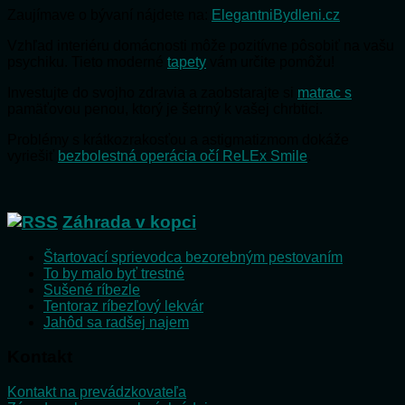
Zaujímave o bývaní nájdete na:
ElegantniBydleni.cz
Vzhľad interiéru domácnosti môže pozitívne pôsobiť na vašu
psychiku. Tieto moderné
tapety
vám určite pomôžu!
Investujte do svojho zdravia a zaobstarajte si
matrac s
pamäťovou penou, ktorý je šetrný k vašej chrbtici.
Problémy s krátkozrakosťou a astigmatizmom dokáže
vyriešiť
bezbolestná operácia očí ReLEx Smile
.
Záhrada v kopci
Štartovací sprievodca bezorebným pestovaním
To by malo byť trestné
Sušené ríbezle
Tentoraz ríbezľový lekvár
Jahôd sa radšej najem
Kontakt
Kontakt na prevádzkovateľa