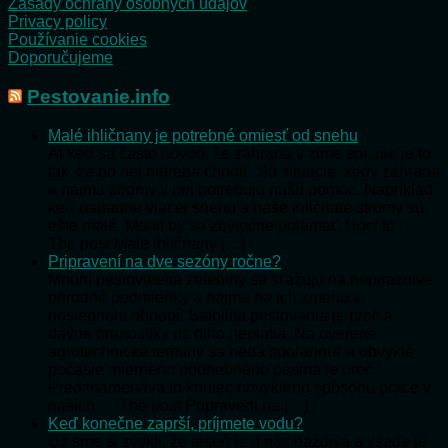
Zásady ochrany osobných údajov
Privacy policy
Používanie cookies
Doporučujeme
Pestovanie.info
Malé ihličnany je potrebné omiesť od snehu
Aj keď sa často hovorí, že záhrada v zime spí, nie je to
tak, že do nej netreba chodiť. Sú situácie, kedy záhrada
a najmä stromy v nej potrebujú našu pomoc. Napríklad
keď napadne viacej snehu a naše ihličnaté stromy sú
ešte malé. Mohli by sa zbytočne polámať. Hoci to …
The post Malé ihličnany […]
Pripravení na dve sezóny ročne?
Mnohí pestovatelia zeleniny sa sťažujú na nepriaznivé
prírodné podmienky a najmä na ich zmenu v
poslednom období. Stabilita pestovania je preč a
dávne pranostiky už dlho neplatia. Na overené
agrotechnické termíny sa nedá spoľahnúť a obvyklé
počasie mierneho podnebného pásma je preč.
Predznamenáva to koniec obvyklého spôsobu práce v
našich … The post Pripravení na […]
Keď konečne zaprší, príjmete vodu?
Už sme si zvykli, že jeseň je u nás daždivá a všade je