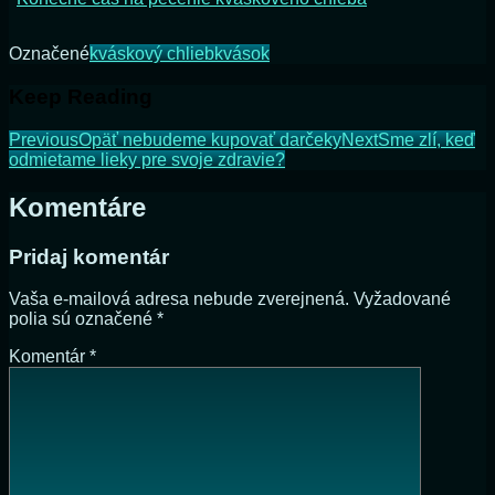
Označené
kváskový chlieb
kvások
Keep Reading
Previous
Opäť nebudeme kupovať darčeky
Next
Sme zlí, keď
odmietame lieky pre svoje zdravie?
Komentáre
Pridaj komentár
Vaša e-mailová adresa nebude zverejnená.
Vyžadované
polia sú označené
*
Komentár
*