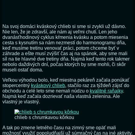
Na svoj domáci kváskový chlieb si sme si zvykli už dávno.
Nie len, že je zdravší, ale nám aj veľmi chutí. Len jeho
dvanásťhodinový cyklus kŕmenia kvásku a potom miesenia
cesta s kysnutím sa nám nezmestí do harmonogramu dňa,
keď musíme tretinu venovať práci, potom chceme byť v
záhrade a ešte musí zvýšiť čas aj na spánok, aby sme mali
síl na tie hlavné dve tretiny dňa. Najmä keď tento rok takmer
nebolo daždivých dní, počas ktorých by sme mohli, či skôr
museli ostať doma.
Veľkou výhodou bolo, keď miestna pekáreň začala ponúkať
stopercentný
kváskový chlieb
, stačilo raz za týždeň zájsť do
obchodu a celé leto sme nemali núdzu o
kvalitné raňajky
.
Najmä keď začala dozrievať naša vlastná zelenina. Ale
vlastný je vlastný.
chlieb s chrumkavou kôrkou
A tak po zmene letného času na zimný sme opäť mali
možnosť využiť popoludňajší už súmračný čas na iné aktivity.