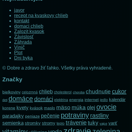
javor
recept na kvaskovy chlieb
kontakt
domaci chlieb
Zalozit kvasok
Závislosť
Záhrada
Vinič
Plot
Dni byka
© Dobre a zdravo žiť ľahko. Všetky práva vyhradené.
Značky
cukor
chlieb
chudnutie
bielkoviny
celozrnná
cholesterol
choroba
domáce
domáci
kalendár
internet
energia
elektrina
jedlo
deti
ovocie
mäso
múka
olej
kvety
korene
maslo
kvások
potraviny
rastliny
pečenie
paradajky
peniaze
trávenie
tuky
semienka
stromky
stromy
variť
teplo
vajce
zdravie
zelenina
vitamíny
voda