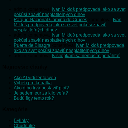
admin
komentoval
Ivan Mikloš predpovedá, ako sa svet
pokúsi zbaviť nesplatiteľných dlhov
Parque Nacional Camino de Cruces
komentoval
Ivan
Mikloš predpovedá, ako sa svet pokúsi zbaviť
nesplatiteľných dlhov
admin
komentoval
Ivan Mikloš predpovedá, ako sa svet
pokúsi zbaviť nesplatiteľných dlhov
Puerta de Bisagra
komentoval
Ivan Mikloš predpovedá,
ako sa svet pokúsi zbaviť nesplatiteľných dlhov
admin
komentoval
K sliepkam sa nemusím ponáhľať
Najnovšie články
Ako AI vidí tento web
Výbeh pre kuriatka
Ako dlho trvá postaviť plot?
Je sedem eur za kilo veľa?
Budú figy tento rok?
Kategórie
Bylinky
Chudnutie